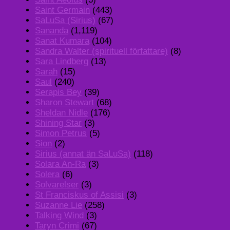
Saint Germain
(443)
SaLuSa (Sirius)
(67)
Sananda
(1,119)
Sanat Kumara
(104)
Sandra Walter (spirituell författare)
(8)
Sara Lindberg
(13)
Sarah
(15)
Saul
(240)
Serapis Bey
(39)
Sharon Stewart
(68)
Sheldan Nidle
(176)
Shining Star
(3)
Simon Petrus
(5)
Sion
(2)
Sirius (annat än SaLuSa)
(118)
Solara An-Ra
(3)
Solera
(6)
Solvarelser
(3)
St Franciskus of Assisi
(3)
Suzanne Lie
(258)
Talking Wind
(3)
Taryn Crimi
(67)