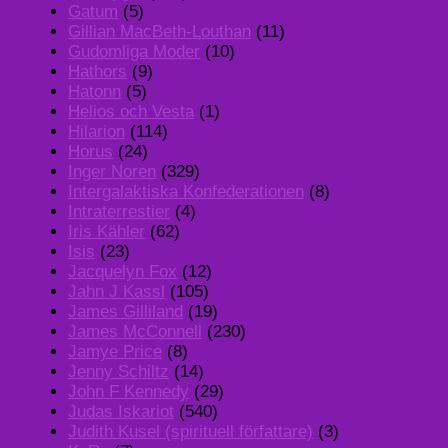
Gatum
(5)
Gillian MacBeth-Louthan
(11)
Gudomliga Moder
(10)
Hathors
(9)
Hatonn
(5)
Helios och Vesta
(1)
Hilarion
(114)
Horus
(24)
Inger Noren
(329)
Intergalaktiska Konfederationen
(8)
Intraterrestier
(4)
Iris Kähler
(62)
Isis
(23)
Jacquelyn Fox
(12)
Jahn J Kassl
(105)
James Gilliland
(19)
James McConnell
(230)
Jamye Price
(8)
Jenny Schiltz
(14)
John F Kennedy
(29)
Judas Iskariot
(540)
Judith Kusel (spirituell författare)
(3)