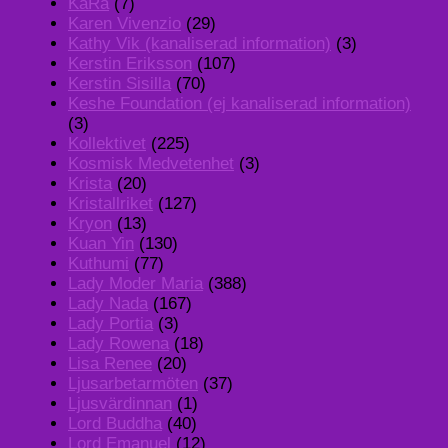
KaRa
(7)
Karen Vivenzio
(29)
Kathy Vik (kanaliserad information)
(3)
Kerstin Eriksson
(107)
Kerstin Sisilla
(70)
Keshe Foundation (ej kanaliserad information)
(3)
Kollektivet
(225)
Kosmisk Medvetenhet
(3)
Krista
(20)
Kristallriket
(127)
Kryon
(13)
Kuan Yin
(130)
Kuthumi
(77)
Lady Moder Maria
(388)
Lady Nada
(167)
Lady Portia
(3)
Lady Rowena
(18)
Lisa Renee
(20)
Ljusarbetarmöten
(37)
Ljusvärdinnan
(1)
Lord Buddha
(40)
Lord Emanuel
(12)