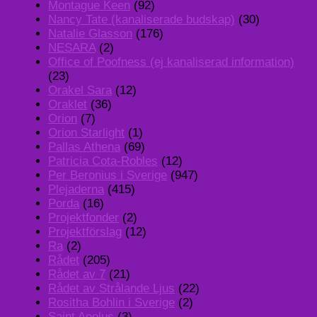
Montague Keen
(92)
Nancy Tate (kanaliserade budskap)
(30)
Natalie Glasson
(176)
NESARA
(2)
Office of Poofness (ej kanaliserad information)
(23)
Orakel Sara
(12)
Oraklet
(36)
Orion
(7)
Orion Starlight
(1)
Pallas Athena
(69)
Patricia Cota-Robles
(12)
Per Beronius i Sverige
(947)
Plejaderna
(415)
Porda
(16)
Projektfonder
(2)
Projektförslag
(12)
Ra
(2)
Rådet
(205)
Rådet av 7
(21)
Rådet av Strålande Ljus
(22)
Rositha Bohlin i Sverige
(2)
Saint Aeolus
(3)