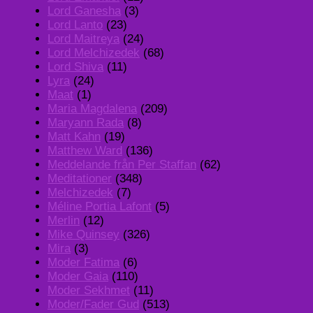
Lord Ganesha
(3)
Lord Lanto
(23)
Lord Maitreya
(24)
Lord Melchizedek
(68)
Lord Shiva
(11)
Lyra
(24)
Maat
(1)
Maria Magdalena
(209)
Maryann Rada
(8)
Matt Kahn
(19)
Matthew Ward
(136)
Meddelande från Per Staffan
(62)
Meditationer
(348)
Melchizedek
(7)
Méline Portia Lafont
(5)
Merlin
(12)
Mike Quinsey
(326)
Mira
(3)
Moder Fatima
(6)
Moder Gaia
(110)
Moder Sekhmet
(11)
Moder/Fader Gud
(513)