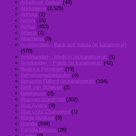
Ärkeängel Zadkiel
(48)
Arkturierna
(2,525)
Arthura
(1)
Ashira
(15)
Ashtar
(453)
Athena
(2)
Atlanterna
(5)
Avslöjanden – Bank och Valuta (ej kanaliserat)
(570)
Avslöjanden – Medicin (ej kanaliserat)
(5)
Avsöjanden – Politik (ej kanaliserat)
(42)
Beatrice Penninger
(73)
Befrielsemeddelanden
(4)
Benjamin Fulford (ej kanaliserat)
(104)
Berit von Scheven
(2)
Betelgeuse
(2)
Blossom Goodchild
(302)
Blue Avians
(9)
Blue Light Channeling
(1)
Börge Höglund
(5)
Brenda
(549)
Camilla Nilsson
(26)
Carina
(9)