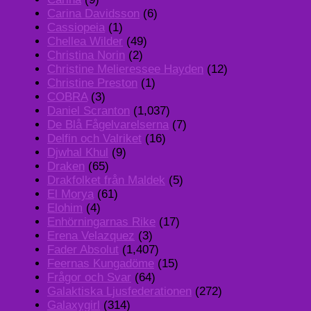
Carina Davidsson
(6)
Cassiopeia
(1)
Chellea Wilder
(49)
Christina Norin
(2)
Christine Melieressee Hayden
(12)
Christine Preston
(1)
COBRA
(3)
Daniel Scranton
(1,037)
De Blå Fågelvarelserna
(7)
Delfin och Valriket
(16)
Djwhal Khul
(9)
Draken
(65)
Drakfolket från Maldek
(5)
El Morya
(61)
Elohim
(4)
Enhörningarnas Rike
(17)
Erena Velazquez
(3)
Fader Absolut
(1,407)
Feernas Kungadöme
(15)
Frågor och Svar
(64)
Galaktiska Ljusfederationen
(272)
Galaxygirl
(314)