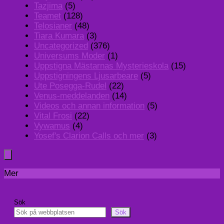
Tazjima
(5)
Teamet
(128)
Telosianer
(48)
Tiara Kumara
(3)
Uncategorized
(376)
Universums Moder
(1)
Uppstigna Mästarnas Mysterieskola
(15)
Uppstigningens Ljusarbeare
(5)
Ute Posegga-Rudel
(22)
Venus-meddelanden
(14)
Videos och annan information
(5)
Vital Frosi
(22)
Vywamus
(4)
Yosef's Clarion Calls och mer
(3)
Mer
Sök
Sök