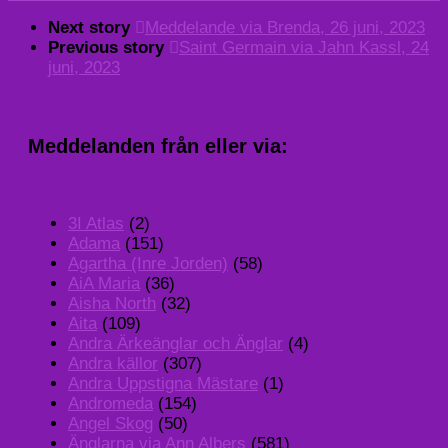
Next story
Meddelande via Brenda, 26 juni, 2023
Previous story
Saint Germain via Jahn Kassl, 24
juni, 2023
Meddelanden från eller via:
3I Atlas
(2)
Adama
(151)
Agartha (Inre Jorden)
(58)
AiA Maria
(36)
Aisha North
(32)
Aita
(109)
Andra Ärkeänglar och Änglar
(4)
Andra källor
(307)
Andra Uppstigna Mästare
(1)
Andromeda
(154)
Angel Skog
(50)
Änglarna via Ann Albers
(581)