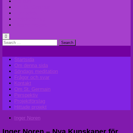
Kontakt
Om St. Germain
Perspektiv
Projektförslag
Hittade projekt
Search
for:
Startsida
Om denna sida
Söndags meditation
Frågor och svar
Kontakt
Om St. Germain
Perspektiv
Projektförslag
Hittade projekt
Inger Noren
Inger Noren – Nya Kunskaper för