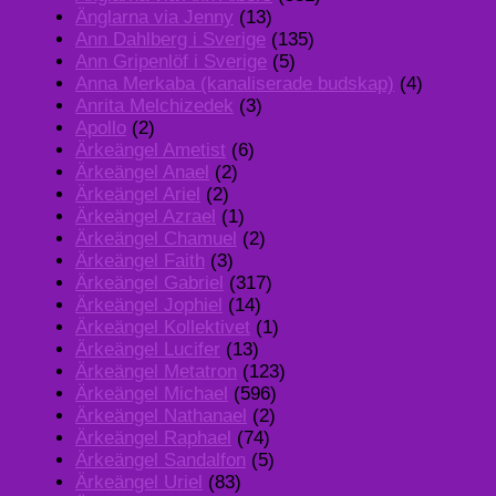
Änglarna via Jenny
(13)
Ann Dahlberg i Sverige
(135)
Ann Gripenlöf i Sverige
(5)
Anna Merkaba (kanaliserade budskap)
(4)
Anrita Melchizedek
(3)
Apollo
(2)
Ärkeängel Ametist
(6)
Ärkeängel Anael
(2)
Ärkeängel Ariel
(2)
Ärkeängel Azrael
(1)
Ärkeängel Chamuel
(2)
Ärkeängel Faith
(3)
Ärkeängel Gabriel
(317)
Ärkeängel Jophiel
(14)
Ärkeängel Kollektivet
(1)
Ärkeängel Lucifer
(13)
Ärkeängel Metatron
(123)
Ärkeängel Michael
(596)
Ärkeängel Nathanael
(2)
Ärkeängel Raphael
(74)
Ärkeängel Sandalfon
(5)
Ärkeängel Uriel
(83)