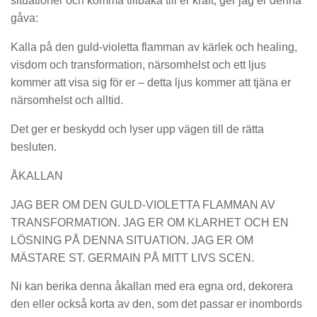
situationer och komma tillbaka till er kraft, ger jag er denna
gåva:
Kalla på den guld-violetta flamman av kärlek och healing,
visdom och transformation, närsomhelst och ett ljus
kommer att visa sig för er – detta ljus kommer att tjäna er
närsomhelst och alltid.
Det ger er beskydd och lyser upp vägen till de rätta
besluten.
ÅKALLAN
JAG BER OM DEN GULD-VIOLETTA FLAMMAN AV
TRANSFORMATION. JAG ER OM KLARHET OCH EN
LÖSNING PÅ DENNA SITUATION. JAG ER OM
MÄSTARE ST. GERMAIN PÅ MITT LIVS SCEN.
Ni kan berika denna åkallan med era egna ord, dekorera
den eller också korta av den, som det passar er inombords