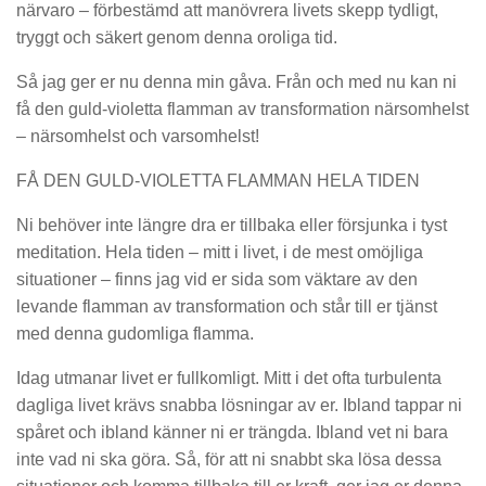
närvaro – förbestämd att manövrera livets skepp tydligt,
tryggt och säkert genom denna oroliga tid.
Så jag ger er nu denna min gåva. Från och med nu kan ni
få den guld-violetta flamman av transformation närsomhelst
– närsomhelst och varsomhelst!
FÅ DEN GULD-VIOLETTA FLAMMAN HELA TIDEN
Ni behöver inte längre dra er tillbaka eller försjunka i tyst
meditation. Hela tiden – mitt i livet, i de mest omöjliga
situationer – finns jag vid er sida som väktare av den
levande flamman av transformation och står till er tjänst
med denna gudomliga flamma.
Idag utmanar livet er fullkomligt. Mitt i det ofta turbulenta
dagliga livet krävs snabba lösningar av er. Ibland tappar ni
spåret och ibland känner ni er trängda. Ibland vet ni bara
inte vad ni ska göra. Så, för att ni snabbt ska lösa dessa