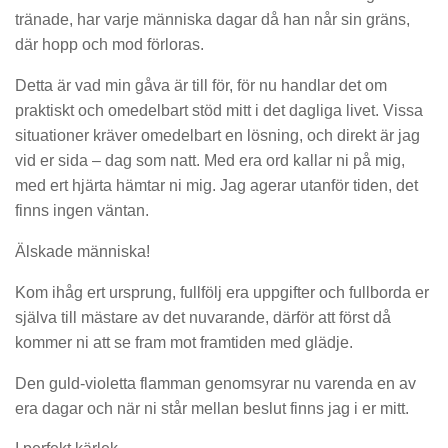
tränade, har varje människa dagar då han når sin gräns,
där hopp och mod förloras.
Detta är vad min gåva är till för, för nu handlar det om
praktiskt och omedelbart stöd mitt i det dagliga livet. Vissa
situationer kräver omedelbart en lösning, och direkt är jag
vid er sida – dag som natt. Med era ord kallar ni på mig,
med ert hjärta hämtar ni mig. Jag agerar utanför tiden, det
finns ingen väntan.
Älskade människa!
Kom ihåg ert ursprung, fullfölj era uppgifter och fullborda er
själva till mästare av det nuvarande, därför att först då
kommer ni att se fram mot framtiden med glädje.
Den guld-violetta flamman genomsyrar nu varenda en av
era dagar och när ni står mellan beslut finns jag i er mitt.