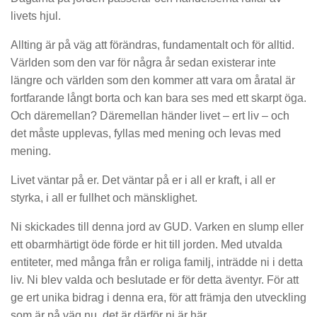
livets hjul.
Allting är på väg att förändras, fundamentalt och för alltid.
Världen som den var för några år sedan existerar inte
längre och världen som den kommer att vara om åratal är
fortfarande långt borta och kan bara ses med ett skarpt öga.
Och däremellan? Däremellan händer livet – ert liv – och
det måste upplevas, fyllas med mening och levas med
mening.
Livet väntar på er. Det väntar på er i all er kraft, i all er
styrka, i all er fullhet och mänsklighet.
Ni skickades till denna jord av GUD. Varken en slump eller
ett obarmhärtigt öde förde er hit till jorden. Med utvalda
entiteter, med många från er roliga familj, inträdde ni i detta
liv. Ni blev valda och beslutade er för detta äventyr. För att
ge ert unika bidrag i denna era, för att främja den utveckling
som är på väg nu, det är därför ni är här.