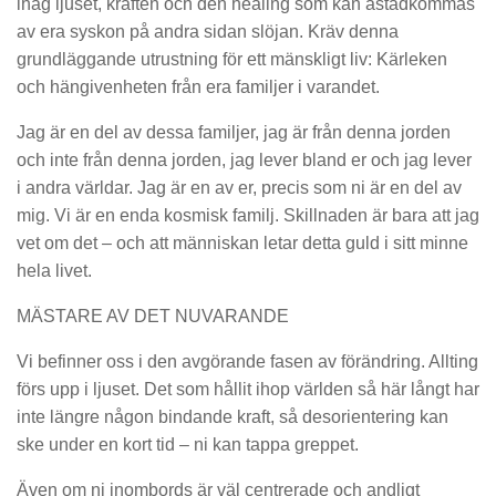
ihåg ljuset, kraften och den healing som kan åstadkommas
av era syskon på andra sidan slöjan. Kräv denna
grundläggande utrustning för ett mänskligt liv: Kärleken
och hängivenheten från era familjer i varandet.
Jag är en del av dessa familjer, jag är från denna jorden
och inte från denna jorden, jag lever bland er och jag lever
i andra världar. Jag är en av er, precis som ni är en del av
mig. Vi är en enda kosmisk familj. Skillnaden är bara att jag
vet om det – och att människan letar detta guld i sitt minne
hela livet.
MÄSTARE AV DET NUVARANDE
Vi befinner oss i den avgörande fasen av förändring. Allting
förs upp i ljuset. Det som hållit ihop världen så här långt har
inte längre någon bindande kraft, så desorientering kan
ske under en kort tid – ni kan tappa greppet.
Även om ni inombords är väl centrerade och andligt