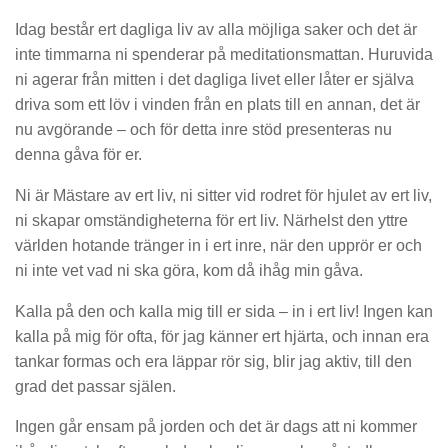
Idag består ert dagliga liv av alla möjliga saker och det är
inte timmarna ni spenderar på meditationsmattan. Huruvida
ni agerar från mitten i det dagliga livet eller låter er själva
driva som ett löv i vinden från en plats till en annan, det är
nu avgörande – och för detta inre stöd presenteras nu
denna gåva för er.
Ni är Mästare av ert liv, ni sitter vid rodret för hjulet av ert liv,
ni skapar omständigheterna för ert liv. Närhelst den yttre
världen hotande tränger in i ert inre, när den upprör er och
ni inte vet vad ni ska göra, kom då ihåg min gåva.
Kalla på den och kalla mig till er sida – in i ert liv! Ingen kan
kalla på mig för ofta, för jag känner ert hjärta, och innan era
tankar formas och era läppar rör sig, blir jag aktiv, till den
grad det passar själen.
Ingen går ensam på jorden och det är dags att ni kommer