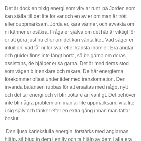
Det är dock en trixig energi som virvlar runt på Jorden som
kan ställa till det lite för var och en av er om man är trött
eller ouppmärksam. Jorda er, kära vänner, och avvakta om
ni känner er osäkra. Fråga er själva om det här är viktigt för
er att göra just nu eller om det kan vänta litet. Vad säger er
intuition, vad får ni för svar eller känsla inom er. Era änglar
och guider finns inte långt borta, så be gärna om deras
assistans, de hjälper er så gärna. Det är med deras stöd
som vägen blir enklare och rakare. De här energierna
förekommer oftast under tider med transformation. Den
invanda balansen rubbas för att ersättas med något nytt
och det tar energi och vi blir tröttare än vanligt. Det behöver
inte bli några problem om man är lite uppmärksam, vila lite
i sig själv och tänker efter en extra gång innan man fattar
beslut.
Den ljusa kärleksfulla energin förstärks med änglarnas
hjälp, så bjud in dem i ert liv och ta hjälp av dem i alla era