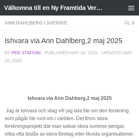
Välkomna till en Ny Framtida Verklighet
Skip to content
ANN DAHLBERG I SVERIGE
0
Ishvara via Ann Dahlberg,2 maj 2025
BY
PER STAFFAN
· PUBLISHED
MAY 10, 2025
· UPDATED
MAY
10, 2025
Ishvara via Ann Dahberg,2 maj 2025
Jag är Ishvara och idag vill jag tala lite om den forskning
som pågår lite runt om i världen. Det finns stora
forskningsprojekt där man satsar stora summor pengar,
vilka ofta bistås av stora företag eller likvida organisationer.