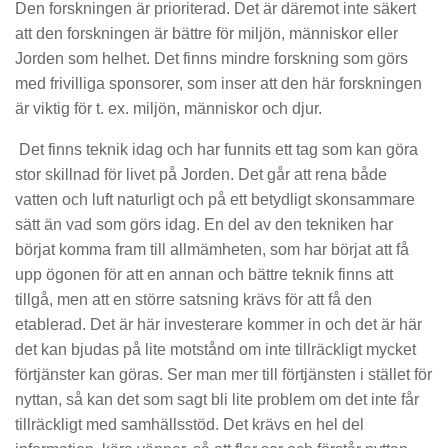
Den forskningen är prioriterad. Det är däremot inte säkert
att den forskningen är bättre för miljön, människor eller
Jorden som helhet. Det finns mindre forskning som görs
med frivilliga sponsorer, som inser att den här forskningen
är viktig för t. ex. miljön, människor och djur.
Det finns teknik idag och har funnits ett tag som kan göra
stor skillnad för livet på Jorden. Det går att rena både
vatten och luft naturligt och på ett betydligt skonsammare
sätt än vad som görs idag. En del av den tekniken har
börjat komma fram till allmämheten, som har börjat att få
upp ögonen för att en annan och bättre teknik finns att
tillgå, men att en större satsning krävs för att få den
etablerad. Det är här investerare kommer in och det är här
det kan bjudas på lite motstånd om inte tillräckligt mycket
förtjänster kan göras. Ser man mer till förtjänsten i stället för
nyttan, så kan det som sagt bli lite problem om det inte får
tillräckligt med samhällsstöd. Det krävs en hel del