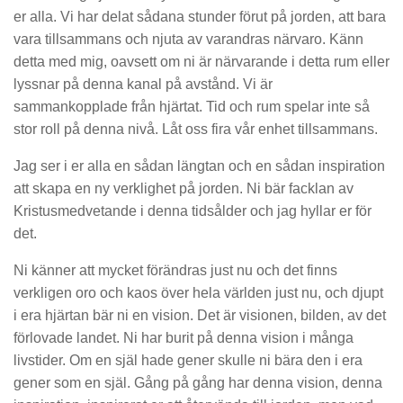
er alla. Vi har delat sådana stunder förut på jorden, att bara
vara tillsammans och njuta av varandras närvaro. Känn
detta med mig, oavsett om ni är närvarande i detta rum eller
lyssnar på denna kanal på avstånd. Vi är
sammankopplade från hjärtat. Tid och rum spelar inte så
stor roll på denna nivå. Låt oss fira vår enhet tillsammans.
Jag ser i er alla en sådan längtan och en sådan inspiration
att skapa en ny verklighet på jorden. Ni bär facklan av
Kristusmedvetande i denna tidsålder och jag hyllar er för
det.
Ni känner att mycket förändras just nu och det finns
verkligen oro och kaos över hela världen just nu, och djupt
i era hjärtan bär ni en vision. Det är visionen, bilden, av det
förlovade landet. Ni har burit på denna vision i många
livstider. Om en själ hade gener skulle ni bära den i era
gener som en själ. Gång på gång har denna vision, denna