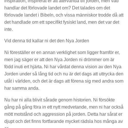
inspiration, inspirerat er att återvända till jorden, men vad
handlar det förlovade landet om? Det talades om det
förlovade landet i Bibeln, och vissa människor trodde då att
det handlade om ett specifikt fysiskt land, men det var det
inte.
Vid denna tid kallar ni det den Nya Jorden
Ni föreställer er en annan verklighet som ligger framför er,
men jag säger er att den Nya Jorden ni drömmer om är
född inuti ert hjärta. Ni har vårdat denna vision av den Nya
Jorden under så lång tid och nu är det dags att uttrycka den
utåt i världen, och det är dags att förena sig med andra som
har samma anda.
Nu har ni alla blivit sårade genom historien. Ni försökte
gång på gång föra in ett nytt medvetande, men ni har också
mött motstånd och aggression på jorden. Detta har sårat er
djupt och det finns fortfarande mycket rädsla hos många av