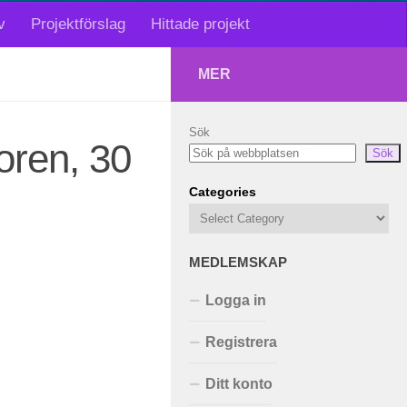
v
Projektförslag
Hittade projekt
MER
Sök
oren, 30
Sök
Categories
MEDLEMSKAP
Logga in
Registrera
Ditt konto