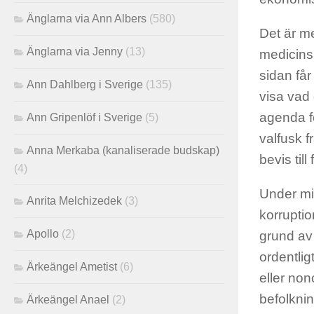
Änglarna via Ann Albers
(580)
Det är m
Änglarna via Jenny
(13)
medicins
sidan får
Ann Dahlberg i Sverige
(135)
visa vad
agenda fö
Ann Gripenlöf i Sverige
(5)
valfusk f
Anna Merkaba (kanaliserade budskap)
bevis til
(4)
Under mi
Anrita Melchizedek
(3)
korrupti
Apollo
(2)
grund av 
ordentli
Ärkeängel Ametist
(6)
eller no
befolknin
Ärkeängel Anael
(2)