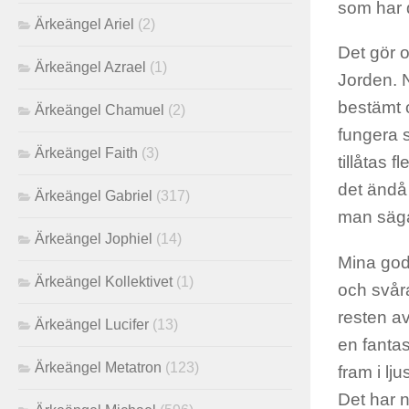
som har 
Ärkeängel Ariel
(2)
Det gör 
Ärkeängel Azrael
(1)
Jorden. N
bestämt 
Ärkeängel Chamuel
(2)
fungera 
Ärkeängel Faith
(3)
tillåtas 
det ändå 
Ärkeängel Gabriel
(317)
man säg
Ärkeängel Jophiel
(14)
Mina goda
Ärkeängel Kollektivet
(1)
och svår
resten av
Ärkeängel Lucifer
(13)
en fantas
Ärkeängel Metatron
(123)
fram i lj
Det har n