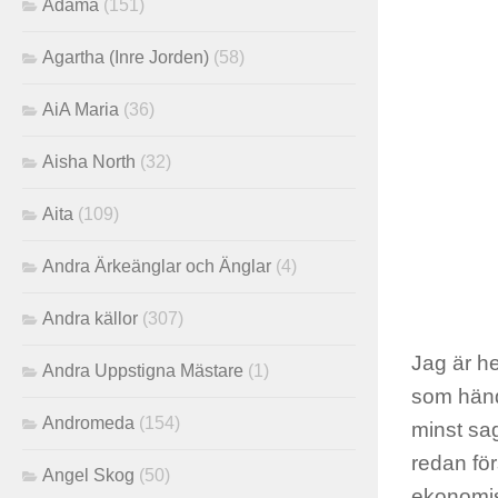
Adama
(151)
Agartha (Inre Jorden)
(58)
AiA Maria
(36)
Aisha North
(32)
Aita
(109)
Andra Ärkeänglar och Änglar
(4)
Andra källor
(307)
Jag är he
Andra Uppstigna Mästare
(1)
som händ
Andromeda
(154)
minst sa
redan för
Angel Skog
(50)
ekonomis