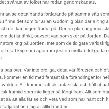
det svårast av folket har redan genomskådats.
ont att se detta hända fortfarande på samma sätt som
u finns det som tur är en Gudomlig plan där allting 
och det kan ingen ändra på. Denna plan är genialiskt
som det är tänkt, oavsett vad som sker på Jorden. De
fler stora krig på Jorden. Inte som de tidigare världskr
ett stort krig som äger rum just nu mellan det goda 
a.
 patrioter. Var inte oroliga, detta var förutsett och eft
a, kommer en tid med fantastiska förändringar för he
 världen. Allt kommer att bli fantastiskt och håll ut pat
tisk framtid som inte ligger så långt fram. Allt som 
uset så att alla får se och veta vad som har hänt och
i förtjänat och jag är alltid med er.