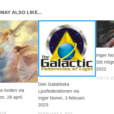
MAY ALSO LIKE...
Inger No
Sitt Högr
2022
JULY 8, 2
Den Galaktiska
e Anden via
Ljusfederationen via
n, 28 april,
Inger Noren, 3 februari,
2023
2024