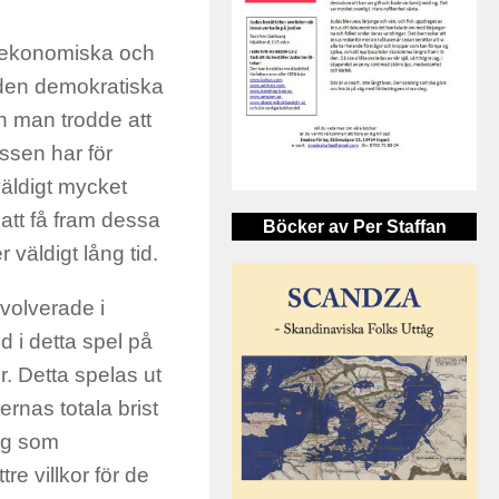
a ekonomiska och
 den demokratiska
än man trodde att
sen har för
väldigt mycket
att få fram dessa
Böcker av Per Staffan
r väldigt lång tid.
volverade i
 i detta spel på
r. Detta spelas ut
rnas totala brist
ag som
e villkor för de