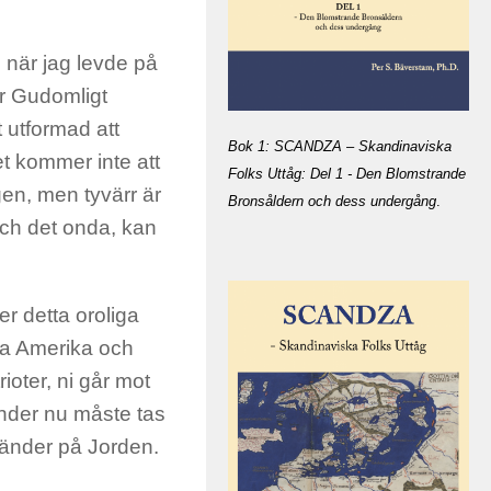
 när jag levde på
är Gudomligt
 utformad att
Bok 1: SCANDZA – Skandinaviska
t kommer inte att
Folks Uttåg: Del 1 - Den Blomstrande
igen, men tyvärr är
Bronsåldern och dess undergång
.
och det onda, kan
er detta oroliga
la Amerika och
rioter, ni går mot
händer nu måste tas
 händer på Jorden.