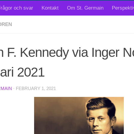
rågor och svar
Kontakt
Om St. Germain
Perspekti
OREN
 F. Kennedy via Inger N
ari 2021
RMAIN
·
FEBRUARY 1, 2021