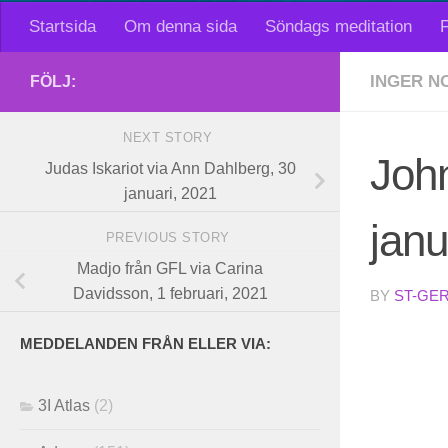
Startsida
Om denna sida
Söndags meditation
F
INGER N
FÖLJ:
NEXT STORY
John
Judas Iskariot via Ann Dahlberg, 30
januari, 2021
janu
PREVIOUS STORY
Madjo från GFL via Carina
Davidsson, 1 februari, 2021
BY
ST-GE
MEDDELANDEN FRÅN ELLER VIA:
3I Atlas
(2)