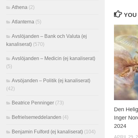
Athena
(2)
YOU 
Atlanterna
(5)
Avslöjanden – Bank och Valuta (ej
kanaliserat)
(570)
Avslöjanden – Medicin (ej kanaliserat)
(5)
Avsöjanden – Politik (ej kanaliserat)
(42)
Beatrice Penninger
(73)
Den Helig
Befrielsemeddelanden
(4)
Inger Nore
2024
Benjamin Fulford (ej kanaliserat)
(104)
APRIL 29, 