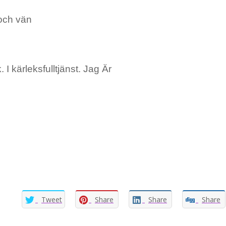
och vän
. I kärleksfulltjänst. Jag Är
Tweet
Share
Share
Share