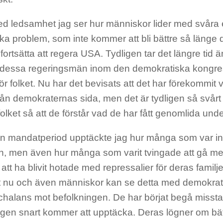
ed ledsamhet jag ser hur människor lider med svår
ka problem, som inte kommer att bli bättre så länge
 fortsätta att regera USA. Tydligen tar det längre tid 
 dessa regeringsmän inom den demokratiska kongres
r folket. Nu har det bevisats att det har förekommit 
rån demokraternas sida, men det är tydligen så svårt 
l folket så att de förstår vad de har fått genomlida unde
n mandatperiod upptäckte jag hur många som var in
on, men även hur många som varit tvingade att gå med
att ha blivit hotade med repressalier för deras familje
gt nu och även människor kan se detta med demokrate
nchalans mot befolkningen. De har börjat begå misst
gen snart kommer att upptäcka. Deras lögner om bättr