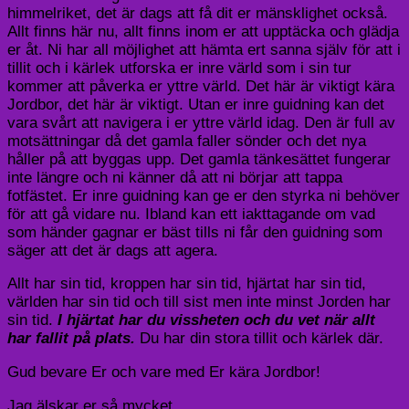
himmelriket, det är dags att få dit er mänsklighet också.
Allt finns här nu, allt finns inom er att upptäcka och glädja
er åt. Ni har all möjlighet att hämta ert sanna själv för att i
tillit och i kärlek utforska er inre värld som i sin tur
kommer att påverka er yttre värld. Det här är viktigt kära
Jordbor, det här är viktigt. Utan er inre guidning kan det
vara svårt att navigera i er yttre värld idag. Den är full av
motsättningar då det gamla faller sönder och det nya
håller på att byggas upp. Det gamla tänkesättet fungerar
inte längre och ni känner då att ni börjar att tappa
fotfästet. Er inre guidning kan ge er den styrka ni behöver
för att gå vidare nu. Ibland kan ett iakttagande om vad
som händer gagnar er bäst tills ni får den guidning som
säger att det är dags att agera.
Allt har sin tid, kroppen har sin tid, hjärtat har sin tid,
världen har sin tid och till sist men inte minst Jorden har
sin tid.
I hjärtat har du vissheten och du vet när allt
har fallit på plats.
Du har din stora tillit och kärlek där.
Gud bevare Er och vare med Er kära Jordbor!
Jag älskar er så mycket