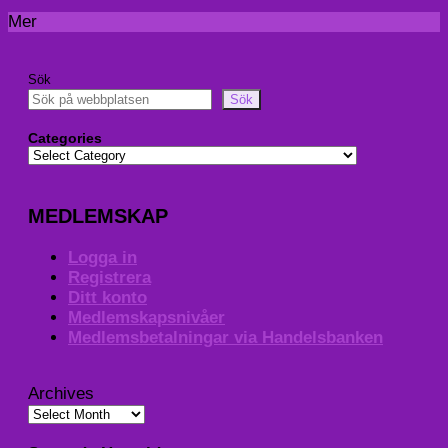
Mer
Sök
Sök
Categories
MEDLEMSKAP
Logga in
Registrera
Ditt konto
Medlemskapsnivåer
Medlemsbetalningar via Handelsbanken
Archives