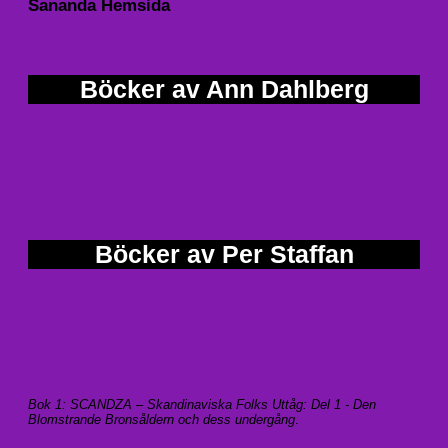
Sananda Hemsida
Böcker av Ann Dahlberg
Böcker av Per Staffan
Bok 1: SCANDZA – Skandinaviska Folks Uttåg: Del 1 - Den
Blomstrande Bronsåldern och dess undergång
.