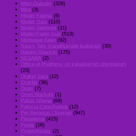
Mike Quinsey
(326)
Mira
(3)
Moder Fatima
(6)
Moder Gaia
(110)
Moder Sekhmet
(11)
Moder/Fader Gud
(513)
Montague Keen
(92)
Nancy Tate (kanaliserade budskap)
(30)
Natalie Glasson
(175)
NESARA
(2)
Office of Poofness (ej kanaliserad information)
(23)
Orakel Sara
(12)
Oraklet
(36)
Orion
(7)
Orion Starlight
(1)
Pallas Athena
(69)
Patricia Cota-Robles
(12)
Per Beronius i Sverige
(947)
Plejaderna
(415)
Porda
(16)
Projektfonder
(2)