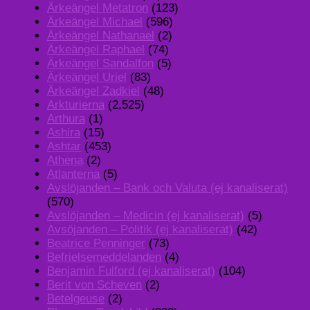
Ärkeängel Metatron
(123)
Ärkeängel Michael
(596)
Ärkeängel Nathanael
(2)
Ärkeängel Raphael
(74)
Ärkeängel Sandalfon
(5)
Ärkeängel Uriel
(83)
Ärkeängel Zadkiel
(48)
Arkturierna
(2,525)
Arthura
(1)
Ashira
(15)
Ashtar
(453)
Athena
(2)
Atlanterna
(5)
Avslöjanden – Bank och Valuta (ej kanaliserat)
(570)
Avslöjanden – Medicin (ej kanaliserat)
(5)
Avsöjanden – Politik (ej kanaliserat)
(42)
Beatrice Penninger
(73)
Befrielsemeddelanden
(4)
Benjamin Fulford (ej kanaliserat)
(104)
Berit von Scheven
(2)
Betelgeuse
(2)