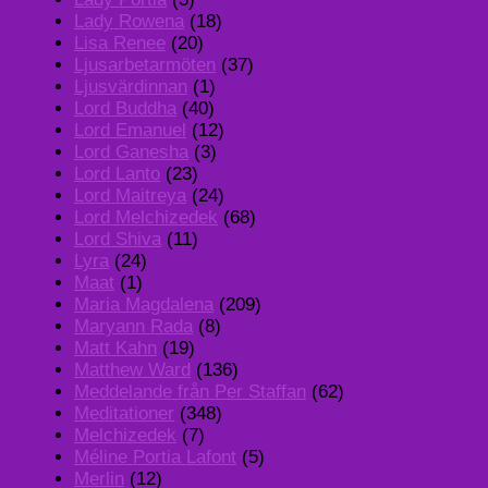
Lady Rowena
(18)
Lisa Renee
(20)
Ljusarbetarmöten
(37)
Ljusvärdinnan
(1)
Lord Buddha
(40)
Lord Emanuel
(12)
Lord Ganesha
(3)
Lord Lanto
(23)
Lord Maitreya
(24)
Lord Melchizedek
(68)
Lord Shiva
(11)
Lyra
(24)
Maat
(1)
Maria Magdalena
(209)
Maryann Rada
(8)
Matt Kahn
(19)
Matthew Ward
(136)
Meddelande från Per Staffan
(62)
Meditationer
(348)
Melchizedek
(7)
Méline Portia Lafont
(5)
Merlin
(12)