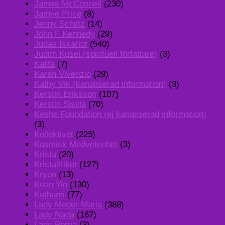
James McConnell
(230)
Jamye Price
(8)
Jenny Schiltz
(14)
John F Kennedy
(29)
Judas Iskariot
(540)
Judith Kusel (spirituell författare)
(3)
KaRa
(7)
Karen Vivenzio
(29)
Kathy Vik (kanaliserad information)
(3)
Kerstin Eriksson
(107)
Kerstin Sisilla
(70)
Keshe Foundation (ej kanaliserad information)
(3)
Kollektivet
(225)
Kosmisk Medvetenhet
(3)
Krista
(20)
Kristallriket
(127)
Kryon
(13)
Kuan Yin
(130)
Kuthumi
(77)
Lady Moder Maria
(388)
Lady Nada
(167)
Lady Portia
(3)