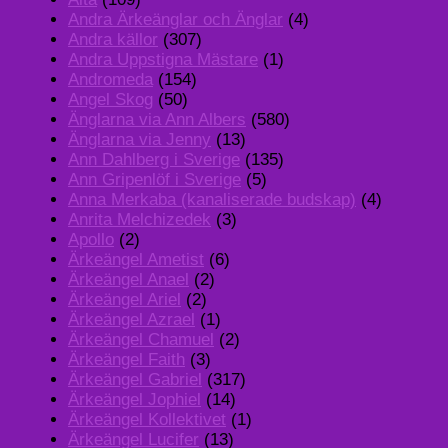
Andra Ärkeänglar och Änglar
(4)
Andra källor
(307)
Andra Uppstigna Mästare
(1)
Andromeda
(154)
Angel Skog
(50)
Änglarna via Ann Albers
(580)
Änglarna via Jenny
(13)
Ann Dahlberg i Sverige
(135)
Ann Gripenlöf i Sverige
(5)
Anna Merkaba (kanaliserade budskap)
(4)
Anrita Melchizedek
(3)
Apollo
(2)
Ärkeängel Ametist
(6)
Ärkeängel Anael
(2)
Ärkeängel Ariel
(2)
Ärkeängel Azrael
(1)
Ärkeängel Chamuel
(2)
Ärkeängel Faith
(3)
Ärkeängel Gabriel
(317)
Ärkeängel Jophiel
(14)
Ärkeängel Kollektivet
(1)
Ärkeängel Lucifer
(13)