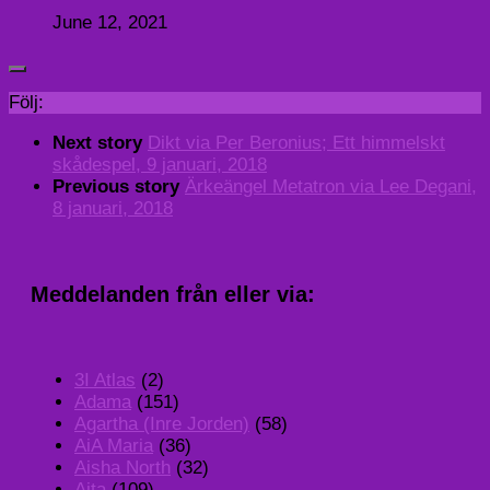
June 12, 2021
Följ:
Next story
Dikt via Per Beronius; Ett himmelskt
skådespel, 9 januari, 2018
Previous story
Ärkeängel Metatron via Lee Degani,
8 januari, 2018
Meddelanden från eller via:
3I Atlas
(2)
Adama
(151)
Agartha (Inre Jorden)
(58)
AiA Maria
(36)
Aisha North
(32)
Aita
(109)