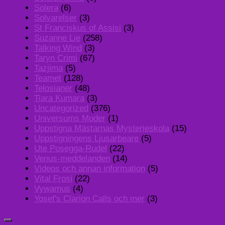
Solera
(6)
Solvarelser
(3)
St Franciskus of Assisi
(3)
Suzanne Lie
(258)
Talking Wind
(3)
Taryn Crimi
(67)
Tazjima
(5)
Teamet
(128)
Telosianer
(48)
Tiara Kumara
(3)
Uncategorized
(376)
Universums Moder
(1)
Uppstigna Mästarnas Mysterieskola
(15)
Uppstigningens Ljusarbeare
(5)
Ute Posegga-Rudel
(22)
Venus-meddelanden
(14)
Videos och annan information
(5)
Vital Frosi
(22)
Vywamus
(4)
Yosef's Clarion Calls och mer
(3)