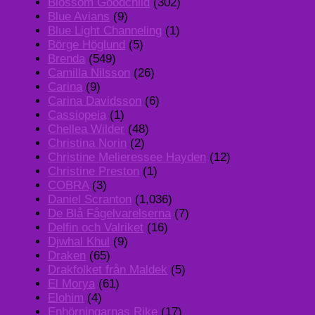
Blossom Goodchild
(302)
Blue Avians
(9)
Blue Light Channeling
(1)
Börge Höglund
(5)
Brenda
(549)
Camilla Nilsson
(26)
Carina
(9)
Carina Davidsson
(6)
Cassiopeia
(1)
Chellea Wilder
(48)
Christina Norin
(2)
Christine Melieressee Hayden
(12)
Christine Preston
(1)
COBRA
(3)
Daniel Scranton
(1,036)
De Blå Fågelvarelserna
(7)
Delfin och Valriket
(16)
Djwhal Khul
(9)
Draken
(65)
Drakfolket från Maldek
(5)
El Morya
(61)
Elohim
(4)
Enhörningarnas Rike
(17)