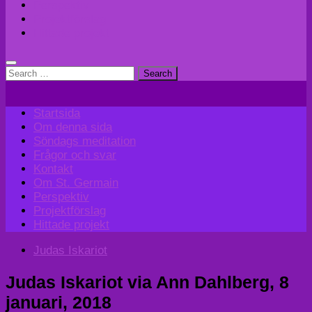
Perspektiv
Projektförslag
Hittade projekt
Search
for:
Startsida
Om denna sida
Söndags meditation
Frågor och svar
Kontakt
Om St. Germain
Perspektiv
Projektförslag
Hittade projekt
Judas Iskariot
Judas Iskariot via Ann Dahlberg, 8
januari, 2018