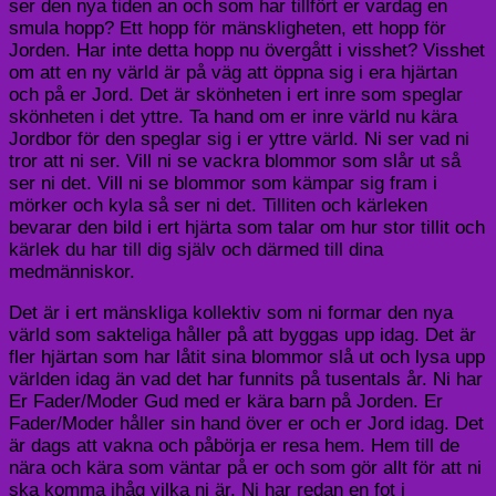
ser den nya tiden an och som har tillfört er vardag en
smula hopp? Ett hopp för mänskligheten, ett hopp för
Jorden. Har inte detta hopp nu övergått i visshet? Visshet
om att en ny värld är på väg att öppna sig i era hjärtan
och på er Jord. Det är skönheten i ert inre som speglar
skönheten i det yttre. Ta hand om er inre värld nu kära
Jordbor för den speglar sig i er yttre värld. Ni ser vad ni
tror att ni ser. Vill ni se vackra blommor som slår ut så
ser ni det. Vill ni se blommor som kämpar sig fram i
mörker och kyla så ser ni det. Tilliten och kärleken
bevarar den bild i ert hjärta som talar om hur stor tillit och
kärlek du har till dig själv och därmed till dina
medmänniskor.
Det är i ert mänskliga kollektiv som ni formar den nya
värld som sakteliga håller på att byggas upp idag. Det är
fler hjärtan som har låtit sina blommor slå ut och lysa upp
världen idag än vad det har funnits på tusentals år. Ni har
Er Fader/Moder Gud med er kära barn på Jorden. Er
Fader/Moder håller sin hand över er och er Jord idag. Det
är dags att vakna och påbörja er resa hem. Hem till de
nära och kära som väntar på er och som gör allt för att ni
ska komma ihåg vilka ni är. Ni har redan en fot i