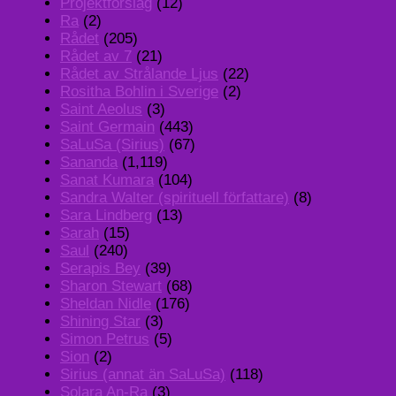
Projektförslag
(12)
Ra
(2)
Rådet
(205)
Rådet av 7
(21)
Rådet av Strålande Ljus
(22)
Rositha Bohlin i Sverige
(2)
Saint Aeolus
(3)
Saint Germain
(443)
SaLuSa (Sirius)
(67)
Sananda
(1,119)
Sanat Kumara
(104)
Sandra Walter (spirituell författare)
(8)
Sara Lindberg
(13)
Sarah
(15)
Saul
(240)
Serapis Bey
(39)
Sharon Stewart
(68)
Sheldan Nidle
(176)
Shining Star
(3)
Simon Petrus
(5)
Sion
(2)
Sirius (annat än SaLuSa)
(118)
Solara An-Ra
(3)