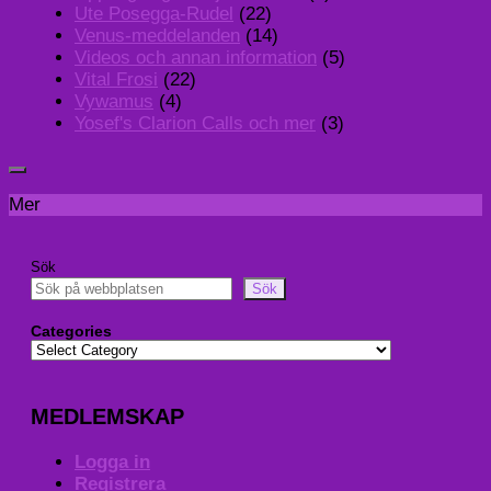
Ute Posegga-Rudel
(22)
Venus-meddelanden
(14)
Videos och annan information
(5)
Vital Frosi
(22)
Vywamus
(4)
Yosef's Clarion Calls och mer
(3)
Mer
Sök
Sök
Categories
MEDLEMSKAP
Logga in
Registrera