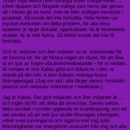
Tyvärr togs dessa riken tillfånga under många eoner…,
sjönk djupare och fångade många som fanns där genom
att i början ge en hand, men de blev slutligen insnärjda i
projektet. Så kunde det inte fortsätta. Hela himlen var
mycket medveten om detta problem, för alla mina
aspekter är djupt älskade, uppskattade. Ni är himmelens
skatter. Ni är mitt hjärta. Så därför kunde det inte få
fortsätta.
Och ni, miljoner och åter miljoner av er, volonterade för
att komma hit, för att förlora vägen en stund, för att låna
ut ert ljus av högre vibrationsmedvetande – för ni mindes.
Ni mindes er inre Källas glöd och blåste liv i den, ni
eldade på den tills ni blev Källans mäktiga brasa
förkroppsligad. (Jag ser eld i alla färger dansa i kristallin
plasma som omsluter människor i meditation.)
Jag är Källan. Det gick miljarder och åter miljarder år …
och ingen tid för allt detta att utvecklas. Denna sektor,
detta område i rymden upplevde en kvantkapning, och ett
nät vävdes så att mitt ljus skulle försvagas ytterligare,
vilket vred sanningarna och lagarna mot mig själv.
Mänskligheten var energetiskt avskuren från mig och alla