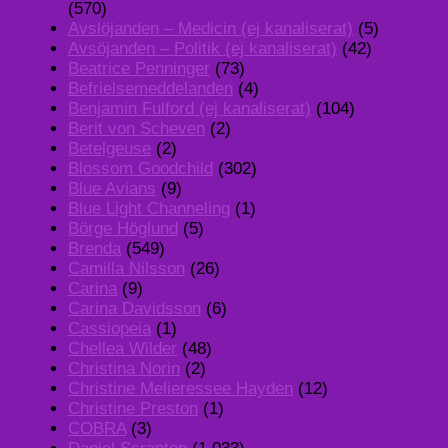
(570)
Avslöjanden – Medicin (ej kanaliserat)
(5)
Avsöjanden – Politik (ej kanaliserat)
(42)
Beatrice Penninger
(73)
Befrielsemeddelanden
(4)
Benjamin Fulford (ej kanaliserat)
(104)
Berit von Scheven
(2)
Betelgeuse
(2)
Blossom Goodchild
(302)
Blue Avians
(9)
Blue Light Channeling
(1)
Börge Höglund
(5)
Brenda
(549)
Camilla Nilsson
(26)
Carina
(9)
Carina Davidsson
(6)
Cassiopeia
(1)
Chellea Wilder
(48)
Christina Norin
(2)
Christine Melieressee Hayden
(12)
Christine Preston
(1)
COBRA
(3)