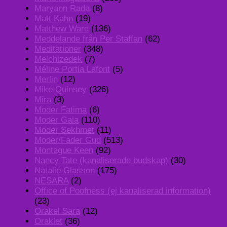
Maryann Rada
(8)
Matt Kahn
(19)
Matthew Ward
(136)
Meddelande från Per Staffan
(62)
Meditationer
(348)
Melchizedek
(7)
Méline Portia Lafont
(5)
Merlin
(12)
Mike Quinsey
(326)
Mira
(3)
Moder Fatima
(6)
Moder Gaia
(110)
Moder Sekhmet
(11)
Moder/Fader Gud
(513)
Montague Keen
(92)
Nancy Tate (kanaliserade budskap)
(30)
Natalie Glasson
(175)
NESARA
(2)
Office of Poofness (ej kanaliserad information)
(23)
Orakel Sara
(12)
Oraklet
(36)