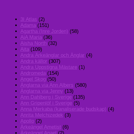
3I Atlas
(2)
Adama
(151)
Agartha (Inre Jorden)
(58)
AiA Maria
(36)
Aisha North
(32)
Aita
(109)
Andra Ärkeänglar och Änglar
(4)
Andra källor
(307)
Andra Uppstigna Mästare
(1)
Andromeda
(154)
Angel Skog
(50)
Änglarna via Ann Albers
(580)
Änglarna via Jenny
(13)
Ann Dahlberg i Sverige
(135)
Ann Gripenlöf i Sverige
(5)
Anna Merkaba (kanaliserade budskap)
(4)
Anrita Melchizedek
(3)
Apollo
(2)
Ärkeängel Ametist
(6)
Ärkeängel Anael
(2)