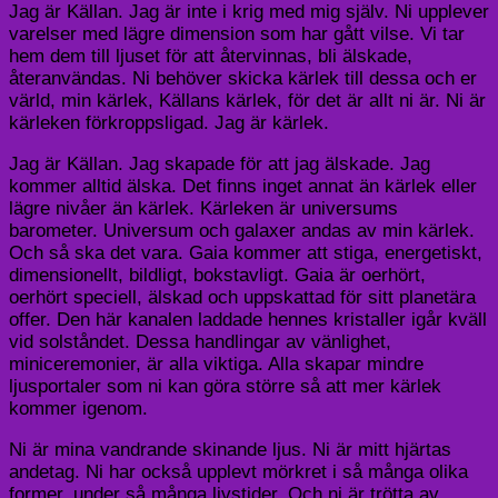
Jag är Källan. Jag är inte i krig med mig själv. Ni upplever
varelser med lägre dimension som har gått vilse. Vi tar
hem dem till ljuset för att återvinnas, bli älskade,
återanvändas. Ni behöver skicka kärlek till dessa och er
värld, min kärlek, Källans kärlek, för det är allt ni är. Ni är
kärleken förkroppsligad. Jag är kärlek.
Jag är Källan. Jag skapade för att jag älskade. Jag
kommer alltid älska. Det finns inget annat än kärlek eller
lägre nivåer än kärlek. Kärleken är universums
barometer. Universum och galaxer andas av min kärlek.
Och så ska det vara. Gaia kommer att stiga, energetiskt,
dimensionellt, bildligt, bokstavligt. Gaia är oerhört,
oerhört speciell, älskad och uppskattad för sitt planetära
offer. Den här kanalen laddade hennes kristaller igår kväll
vid solståndet. Dessa handlingar av vänlighet,
miniceremonier, är alla viktiga. Alla skapar mindre
ljusportaler som ni kan göra större så att mer kärlek
kommer igenom.
Ni är mina vandrande skinande ljus. Ni är mitt hjärtas
andetag. Ni har också upplevt mörkret i så många olika
former, under så många livstider. Och ni är trötta av