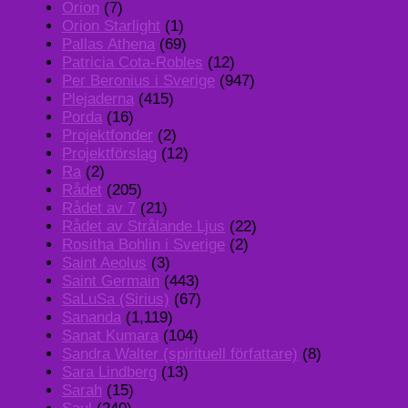
Orion
(7)
Orion Starlight
(1)
Pallas Athena
(69)
Patricia Cota-Robles
(12)
Per Beronius i Sverige
(947)
Plejaderna
(415)
Porda
(16)
Projektfonder
(2)
Projektförslag
(12)
Ra
(2)
Rådet
(205)
Rådet av 7
(21)
Rådet av Strålande Ljus
(22)
Rositha Bohlin i Sverige
(2)
Saint Aeolus
(3)
Saint Germain
(443)
SaLuSa (Sirius)
(67)
Sananda
(1,119)
Sanat Kumara
(104)
Sandra Walter (spirituell författare)
(8)
Sara Lindberg
(13)
Sarah
(15)