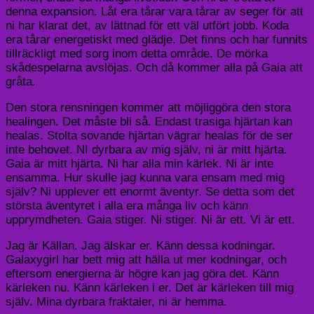
denna expansion. Låt era tårar vara tårar av seger för att
ni har klarat det, av lättnad för ett väl utfört jobb. Koda
era tårar energetiskt med glädje. Det finns och har funnits
tillräckligt med sorg inom detta område. De mörka
skådespelarna avslöjas. Och då kommer alla på Gaia att
gråta.
Den stora rensningen kommer att möjliggöra den stora
healingen. Det måste bli så. Endast trasiga hjärtan kan
healas. Stolta sovande hjärtan vägrar healas för de ser
inte behovet. NI dyrbara av mig själv, ni är mitt hjärta.
Gaia är mitt hjärta. Ni har alla min kärlek. Ni är inte
ensamma. Hur skulle jag kunna vara ensam med mig
själv? Ni upplever ett enormt äventyr. Se detta som det
största äventyret i alla era många liv och känn
upprymdheten. Gaia stiger. Ni stiger. Ni är ett. Vi är ett.
Jag är Källan. Jag älskar er. Känn dessa kodningar.
Galaxygirl har bett mig att hälla ut mer kodningar, och
eftersom energierna är högre kan jag göra det. Känn
kärleken nu. Känn kärleken i er. Det är kärleken till mig
själv. Mina dyrbara fraktaler, ni är hemma.