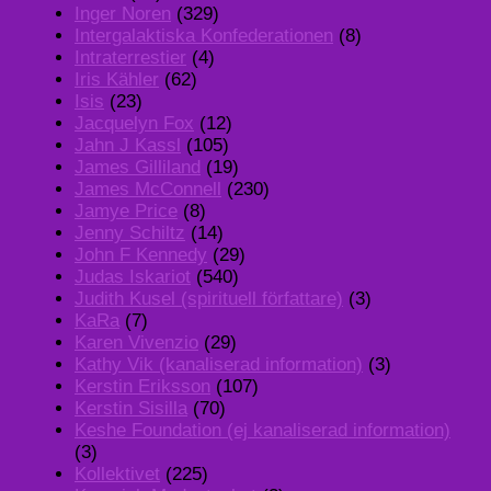
Inger Noren
(329)
Intergalaktiska Konfederationen
(8)
Intraterrestier
(4)
Iris Kähler
(62)
Isis
(23)
Jacquelyn Fox
(12)
Jahn J Kassl
(105)
James Gilliland
(19)
James McConnell
(230)
Jamye Price
(8)
Jenny Schiltz
(14)
John F Kennedy
(29)
Judas Iskariot
(540)
Judith Kusel (spirituell författare)
(3)
KaRa
(7)
Karen Vivenzio
(29)
Kathy Vik (kanaliserad information)
(3)
Kerstin Eriksson
(107)
Kerstin Sisilla
(70)
Keshe Foundation (ej kanaliserad information)
(3)
Kollektivet
(225)