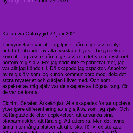
by
st-germain
·
June 23, 2021
Källan via Galaxygirl 22 juni 2021
I begynnelsen var allt jag, ljuset från mig själv, upplyst
och fritt, obundet av alla fysiska uttryck. I begynnelsen
kom allt jag visste från mig själv, och det stora mysteriet
bortom mig själv. För jag hade inte expanderat mer, jag
var allt jag kände till. Då skapade jag aspekter. Aspekter
av mig själv som jag kunde kommunicera med, dela det
stora mysteriet och glädjen i livet med. Och som
aspekter av mig själv var de skapare av högsta rang, för
de var de första.
Elohim. Serafer. Ärkeänglar. Alla skapades för att uppleva
ytterligare differentiering av sig själva som jag själv. Och
så längtade de efter upplevelser, att använda sina
skaparmuskler, att lära sig. Att utforska. Men det fanns
ännu inte många platser att utforska, för vi existerade
främst inom det stora medvetandet av mig själv. Då