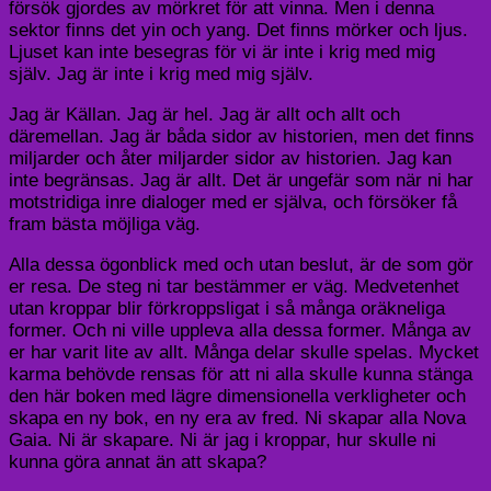
försök gjordes av mörkret för att vinna. Men i denna
sektor finns det yin och yang. Det finns mörker och ljus.
Ljuset kan inte besegras för vi är inte i krig med mig
själv. Jag är inte i krig med mig själv.
Jag är Källan. Jag är hel. Jag är allt och allt och
däremellan. Jag är båda sidor av historien, men det finns
miljarder och åter miljarder sidor av historien. Jag kan
inte begränsas. Jag är allt. Det är ungefär som när ni har
motstridiga inre dialoger med er själva, och försöker få
fram bästa möjliga väg.
Alla dessa ögonblick med och utan beslut, är de som gör
er resa. De steg ni tar bestämmer er väg. Medvetenhet
utan kroppar blir förkroppsligat i så många oräkneliga
former. Och ni ville uppleva alla dessa former. Många av
er har varit lite av allt. Många delar skulle spelas. Mycket
karma behövde rensas för att ni alla skulle kunna stänga
den här boken med lägre dimensionella verkligheter och
skapa en ny bok, en ny era av fred. Ni skapar alla Nova
Gaia. Ni är skapare. Ni är jag i kroppar, hur skulle ni
kunna göra annat än att skapa?