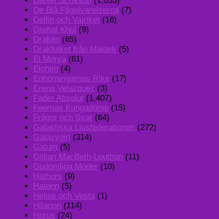
Daniel Scranton
(1,033)
De Blå Fågelvarelserna
(7)
Delfin och Valriket
(16)
Djwhal Khul
(9)
Draken
(65)
Drakfolket från Maldek
(5)
El Morya
(61)
Elohim
(4)
Enhörningarnas Rike
(17)
Erena Velazquez
(3)
Fader Absolut
(1,407)
Feernas Kungadöme
(15)
Frågor och Svar
(64)
Galaktiska Ljusfederationen
(272)
Galaxygirl
(314)
Gatum
(5)
Gillian MacBeth-Louthan
(11)
Gudomliga Moder
(10)
Hathors
(9)
Hatonn
(5)
Helios och Vesta
(1)
Hilarion
(114)
Horus
(24)