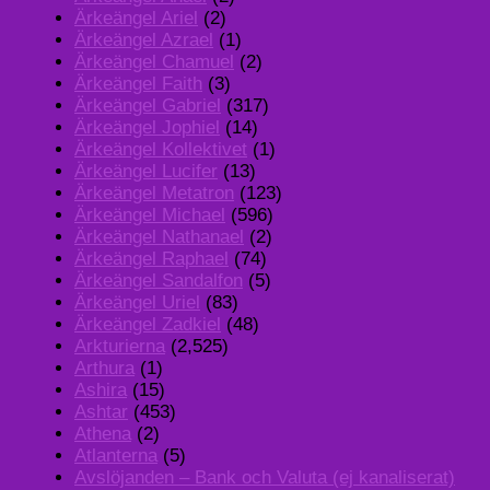
Ärkeängel Ariel
(2)
Ärkeängel Azrael
(1)
Ärkeängel Chamuel
(2)
Ärkeängel Faith
(3)
Ärkeängel Gabriel
(317)
Ärkeängel Jophiel
(14)
Ärkeängel Kollektivet
(1)
Ärkeängel Lucifer
(13)
Ärkeängel Metatron
(123)
Ärkeängel Michael
(596)
Ärkeängel Nathanael
(2)
Ärkeängel Raphael
(74)
Ärkeängel Sandalfon
(5)
Ärkeängel Uriel
(83)
Ärkeängel Zadkiel
(48)
Arkturierna
(2,525)
Arthura
(1)
Ashira
(15)
Ashtar
(453)
Athena
(2)
Atlanterna
(5)
Avslöjanden – Bank och Valuta (ej kanaliserat)