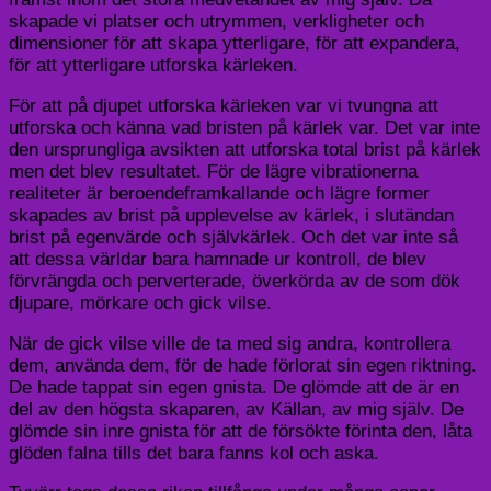
skapade vi platser och utrymmen, verkligheter och
dimensioner för att skapa ytterligare, för att expandera,
för att ytterligare utforska kärleken.
För att på djupet utforska kärleken var vi tvungna att
utforska och känna vad bristen på kärlek var. Det var inte
den ursprungliga avsikten att utforska total brist på kärlek
men det blev resultatet. För de lägre vibrationerna
realiteter är beroendeframkallande och lägre former
skapades av brist på upplevelse av kärlek, i slutändan
brist på egenvärde och självkärlek. Och det var inte så
att dessa världar bara hamnade ur kontroll, de blev
förvrängda och perverterade, överkörda av de som dök
djupare, mörkare och gick vilse.
När de gick vilse ville de ta med sig andra, kontrollera
dem, använda dem, för de hade förlorat sin egen riktning.
De hade tappat sin egen gnista. De glömde att de är en
del av den högsta skaparen, av Källan, av mig själv. De
glömde sin inre gnista för att de försökte förinta den, låta
glöden falna tills det bara fanns kol och aska.