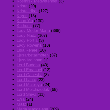
Kosmisk Medvetenhet
(3)
Krista
(20)
Kristallriket
(127)
Kryon
(13)
Kuan Yin
(130)
Kuthumi
(77)
Lady Moder Maria
(388)
Lady Nada
(167)
Lady Portia
(3)
Lady Rowena
(18)
Lisa Renee
(20)
Ljusarbetarmöten
(37)
Ljusvärdinnan
(1)
Lord Buddha
(40)
Lord Emanuel
(12)
Lord Ganesha
(3)
Lord Lanto
(23)
Lord Maitreya
(24)
Lord Melchizedek
(68)
Lord Shiva
(11)
Lyra
(24)
Maat
(1)
Maria Magdalena
(209)