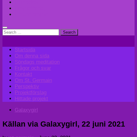
Perspektiv
Projektförslag
Hittade projekt
Search
for:
Startsida
Om denna sida
Söndags meditation
Frågor och svar
Kontakt
Om St. Germain
Perspektiv
Projektförslag
Hittade projekt
Galaxygirl
Källan via Galaxygirl, 22 juni 2021