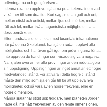
prövningarna och gottgörelserna.
I denna examen upplever själarna polariteterna inom vad
vi känner till som dualitet. Kort sagt, mellan gott och ont;
mellan etiskt och oetiskt; mellan ljus och mörker; mellan
rätt och fel; mellan två antagonistiska möjligheter, i alla
dess bemärkelser.
Efter hundratals eller till och med tusentals inkarnationer
här på denna Skolplanet, har själen redan upplevt alla
möjligheter, och har även gått igenom prövningarna för att
inte upprepa de handlingar som visade sig vara negativa.
När själen övervinner alla prövningar är den redo att göra
sin uppstigning. Uppstigningen är inget annat än ett högre
medvetandetillstånd. För att vara i detta högre tillstånd
måste den miljö som själen går till för att uppleva nya
möjligheter, också vara av en högre frekvens, eller en
högre dimension.
Många själar har stigit upp tidigare, men planeten Jorden
hade då inte nått frekvensen av den femte dimensionen.