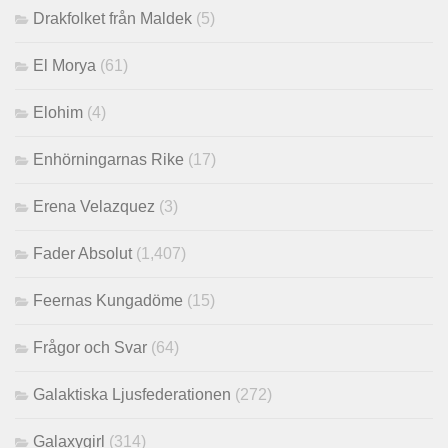
Drakfolket från Maldek
(5)
El Morya
(61)
Elohim
(4)
Enhörningarnas Rike
(17)
Erena Velazquez
(3)
Fader Absolut
(1,407)
Feernas Kungadöme
(15)
Frågor och Svar
(64)
Galaktiska Ljusfederationen
(272)
Galaxygirl
(314)