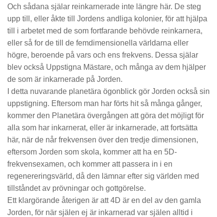
Och sådana själar reinkarnerade inte längre här. De steg
upp till, eller åkte till Jordens andliga kolonier, för att hjälpa
till i arbetet med de som fortfarande behövde reinkarnera,
eller så for de till de femdimensionella världarna eller
högre, beroende på vars och ens frekvens. Dessa själar
blev också Uppstigna Mästare, och många av dem hjälper
de som är inkarnerade på Jorden.
I detta nuvarande planetära ögonblick gör Jorden också sin
uppstigning. Eftersom man har förts hit så många gånger,
kommer den Planetära övergången att göra det möjligt för
alla som har inkarnerat, eller är inkarnerade, att fortsätta
här, när de når frekvensen över den tredje dimensionen,
eftersom Jorden som skola, kommer att ha en 5D-
frekvensexamen, och kommer att passera in i en
regenereringsvärld, då den lämnar efter sig världen med
tillståndet av prövningar och gottgörelse.
Ett klargörande återigen är att 4D är en del av den gamla
Jorden, för när själen ej är inkarnerad var själen alltid i