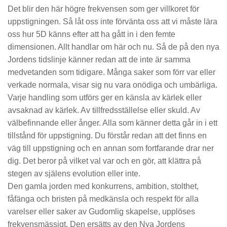
Det blir den här högre frekvensen som ger villkoret för
uppstigningen. Så låt oss inte förvänta oss att vi måste lära
oss hur 5D känns efter att ha gått in i den femte
dimensionen. Allt handlar om här och nu. Så de på den nya
Jordens tidslinje känner redan att de inte är samma
medvetanden som tidigare. Många saker som förr var eller
verkade normala, visar sig nu vara onödiga och umbärliga.
Varje handling som utförs ger en känsla av kärlek eller
avsaknad av kärlek. Av tillfredsställelse eller skuld. Av
välbefinnande eller ånger. Alla som känner detta går in i ett
tillstånd för uppstigning. Du förstår redan att det finns en
väg till uppstigning och en annan som fortfarande drar ner
dig. Det beror på vilket val var och en gör, att klättra på
stegen av själens evolution eller inte.
Den gamla jorden med konkurrens, ambition, stolthet,
fåfänga och bristen på medkänsla och respekt för alla
varelser eller saker av Gudomlig skapelse, upplöses
frekvensmässigt. Den ersätts av den Nya Jordens