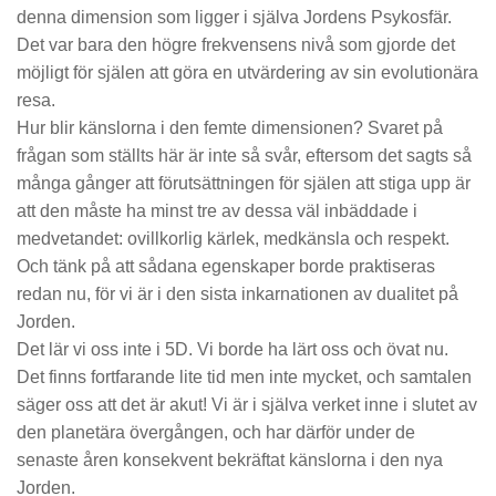
denna dimension som ligger i själva Jordens Psykosfär.
Det var bara den högre frekvensens nivå som gjorde det
möjligt för själen att göra en utvärdering av sin evolutionära
resa.
Hur blir känslorna i den femte dimensionen? Svaret på
frågan som ställts här är inte så svår, eftersom det sagts så
många gånger att förutsättningen för själen att stiga upp är
att den måste ha minst tre av dessa väl inbäddade i
medvetandet: ovillkorlig kärlek, medkänsla och respekt.
Och tänk på att sådana egenskaper borde praktiseras
redan nu, för vi är i den sista inkarnationen av dualitet på
Jorden.
Det lär vi oss inte i 5D. Vi borde ha lärt oss och övat nu.
Det finns fortfarande lite tid men inte mycket, och samtalen
säger oss att det är akut! Vi är i själva verket inne i slutet av
den planetära övergången, och har därför under de
senaste åren konsekvent bekräftat känslorna i den nya
Jorden.