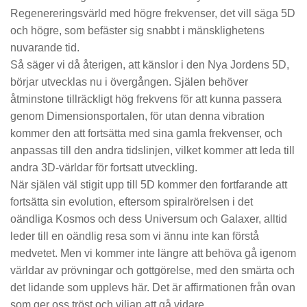
Regenereringsvärld med högre frekvenser, det vill säga 5D
och högre, som befäster sig snabbt i mänsklighetens
nuvarande tid.
Så säger vi då återigen, att känslor i den Nya Jordens 5D,
börjar utvecklas nu i övergången. Själen behöver
åtminstone tillräckligt hög frekvens för att kunna passera
genom Dimensionsportalen, för utan denna vibration
kommer den att fortsätta med sina gamla frekvenser, och
anpassas till den andra tidslinjen, vilket kommer att leda till
andra 3D-världar för fortsatt utveckling.
När själen väl stigit upp till 5D kommer den fortfarande att
fortsätta sin evolution, eftersom spiralrörelsen i det
oändliga Kosmos och dess Universum och Galaxer, alltid
leder till en oändlig resa som vi ännu inte kan förstå
medvetet. Men vi kommer inte längre att behöva gå igenom
världar av prövningar och gottgörelse, med den smärta och
det lidande som upplevs här. Det är affirmationen från ovan
som ger oss tröst och viljan att gå vidare.