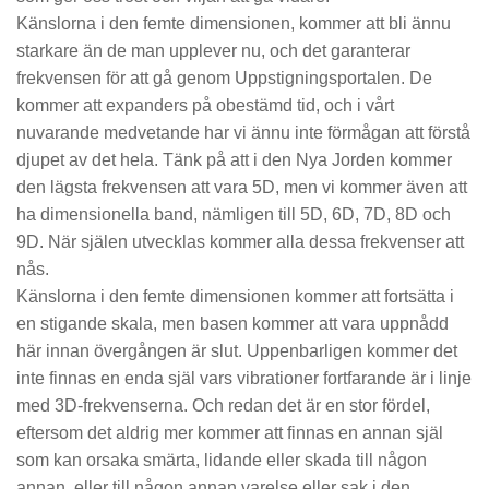
Känslorna i den femte dimensionen, kommer att bli ännu
starkare än de man upplever nu, och det garanterar
frekvensen för att gå genom Uppstigningsportalen. De
kommer att expanders på obestämd tid, och i vårt
nuvarande medvetande har vi ännu inte förmågan att förstå
djupet av det hela. Tänk på att i den Nya Jorden kommer
den lägsta frekvensen att vara 5D, men vi kommer även att
ha dimensionella band, nämligen till 5D, 6D, 7D, 8D och
9D. När själen utvecklas kommer alla dessa frekvenser att
nås.
Känslorna i den femte dimensionen kommer att fortsätta i
en stigande skala, men basen kommer att vara uppnådd
här innan övergången är slut. Uppenbarligen kommer det
inte finnas en enda själ vars vibrationer fortfarande är i linje
med 3D-frekvenserna. Och redan det är en stor fördel,
eftersom det aldrig mer kommer att finnas en annan själ
som kan orsaka smärta, lidande eller skada till någon
annan, eller till någon annan varelse eller sak i den