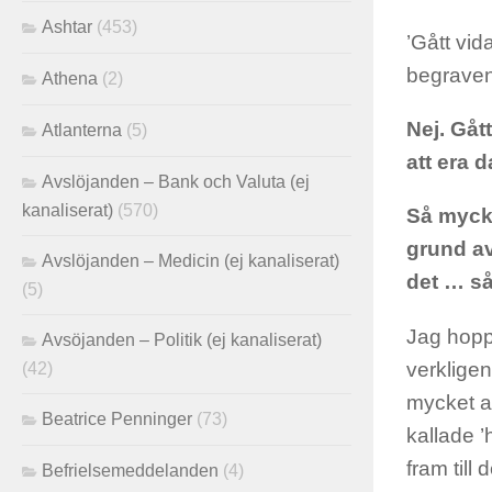
Ashtar
(453)
’Gått vida
begraven
Athena
(2)
Nej. Gåt
Atlanterna
(5)
att era 
Avslöjanden – Bank och Valuta (ej
kanaliserat)
(570)
Så mycke
grund av
Avslöjanden – Medicin (ej kanaliserat)
det … så
(5)
Jag hoppa
Avsöjanden – Politik (ej kanaliserat)
verkligen
(42)
mycket av
Beatrice Penninger
(73)
kallade 
fram till
Befrielsemeddelanden
(4)