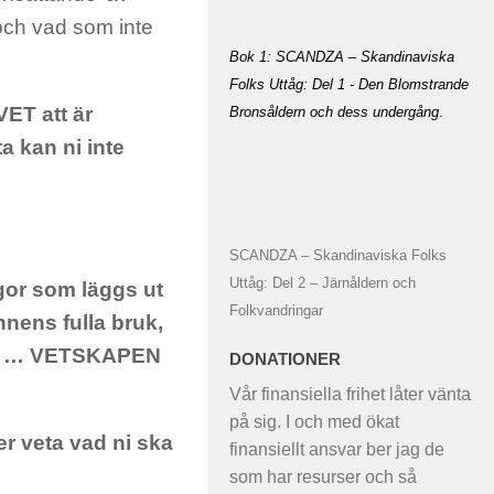
 och vad som inte
Bok 1: SCANDZA – Skandinaviska
Folks Uttåg: Del 1 - Den Blomstrande
ET att är
Bronsåldern och dess undergång
.
a kan ni inte
SCANDZA – Skandinaviska Folks
Uttåg: Del 2 – Järnåldern och
frågor som läggs ut
Folkvandringar
nens fulla bruk,
ROLL … VETSKAPEN
DONATIONER
Vår finansiella frihet låter vänta
på sig. I och med ökat
er veta vad ni ska
finansiellt ansvar ber jag de
som har resurser och så