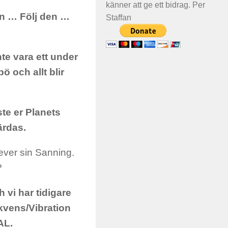
känner att ge ett bidrag. Per
n … Följ den …
Staffan
nte vara ett under
ö och allt blir
ste er Planets
ärdas.
lever sin Sanning.
?
 vi har tidigare
ekvens/Vibration
AL.