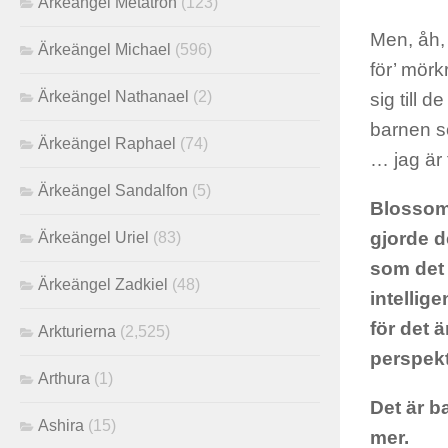
Ärkeängel Metatron
(123)
Men, åh, 
Ärkeängel Michael
(596)
för’ mörk
Ärkeängel Nathanael
(2)
sig till 
barnen so
Ärkeängel Raphael
(74)
… jag är 
Ärkeängel Sandalfon
(5)
Blossom,
gjorde d
Ärkeängel Uriel
(83)
som det 
Ärkeängel Zadkiel
(48)
intellig
för det ä
Arkturierna
(2,525)
perspek
Arthura
(1)
Det är b
Ashira
(15)
mer.