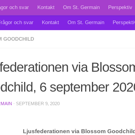
ågor och svar
Kontakt
Om St. Germain
Perspektiv
rågor och svar
Kontakt
Om St. Germain
Perspekti
M GOODCHILD
federationen via Blosso
dchild, 6 september 202
RMAIN
·
SEPTEMBER 9, 2020
Ljusfederationen via Blossom Goodchil