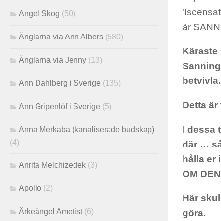
’Iscensat
Angel Skog
(50)
är SANN
Änglarna via Ann Albers
(580)
Käraste 
Änglarna via Jenny
(13)
Sanning,
betvivla.
Ann Dahlberg i Sverige
(135)
Detta är
Ann Gripenlöf i Sverige
(5)
I dessa t
Anna Merkaba (kanaliserade budskap)
(4)
där … så
hålla er
Anrita Melchizedek
(3)
OM DEN
Apollo
(2)
Här skul
Ärkeängel Ametist
(6)
göra.