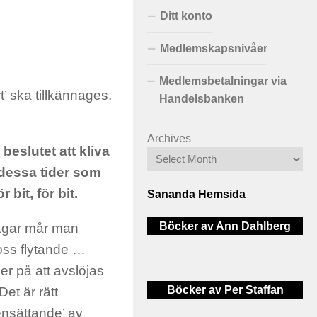
Ditt konto
Medlemskapsnivåer
Medlemsbetalningar via
t’ ska tillkännages.
Handelsbanken
Archives
eslutet att kliva
essa tider som
 bit, för bit.
Sananda Hemsida
Böcker av Ann Dahlberg
 dagar mår man
 oss flytande …
er på att avslöjas
Böcker av Per Staffan
t är rätt
nsättande’ av