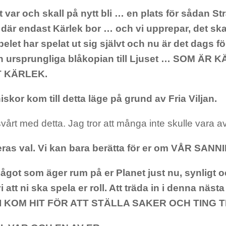
t var och skall på nytt bli … en plats för sådan S
 där endast Kärlek bor … och vi upprepar, det ska 
Spelet har spelat ut sig självt och nu är det dags f
en ursprungliga blåkopian till Ljuset … SOM ÄR
 KÄRLEK.
iskor kom till detta läge på grund av Fria Viljan.
vårt med detta. Jag tror att många inte skulle vara 
eras val. Vi kan bara berätta för er om VÅR SANN
ågot som äger rum på er Planet just nu, synligt o
 att ni ska spela er roll. Att träda in i denna näst
NI KOM HIT FÖR ATT STÄLLA SAKER OCH TING T