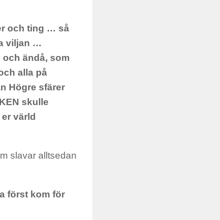
er och ting … så
a viljan …
äge och ändå, som
och alla på
ån Högre sfärer
EKEN skulle
 er värld
om slavar alltsedan
a först kom för