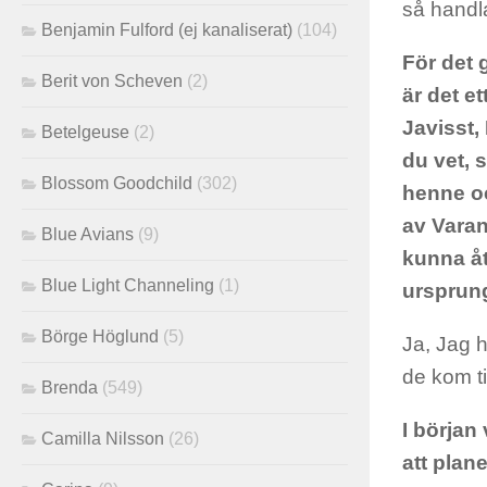
så handla
Benjamin Fulford (ej kanaliserat)
(104)
För det 
Berit von Scheven
(2)
är det e
Javisst, 
Betelgeuse
(2)
du vet, 
Blossom Goodchild
(302)
henne oc
av Varan
Blue Avians
(9)
kunna åt
Blue Light Channeling
(1)
ursprung
Börge Höglund
(5)
Ja, Jag h
de kom ti
Brenda
(549)
I början
Camilla Nilsson
(26)
att plane