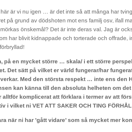
här är vi nu igen … är det inte så att många har tvingat
ret på grund av dödshoten mot ens familj osv, ifall m
de mörkas önskemål? Det är inte deras val. Jag är ock
m har blivit kidnappade och torterade och offrade, int
förbryllad!
 på en mycket större … skala/ i ett större perspek
et. Det sätt på vilket er värld fungerar/har fungera
verkar. Med den största respekt … inte ens den 
ensen kan känna till den absoluta helheten om det
r alltför komplicerat att förklara i termer av att för
tiv i vilket ni VET ATT SAKER OCH TING FÖRHÅ
ara när ni har ’gått vidare’ som så mycket mer ko