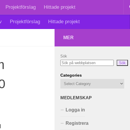
Projektförslag
Hittade projekt
v
Projektförslag
Hittade projekt
MER
Sök
m
Sök
Categories
0
MEDLEMSKAP
Logga in
Registrera
d