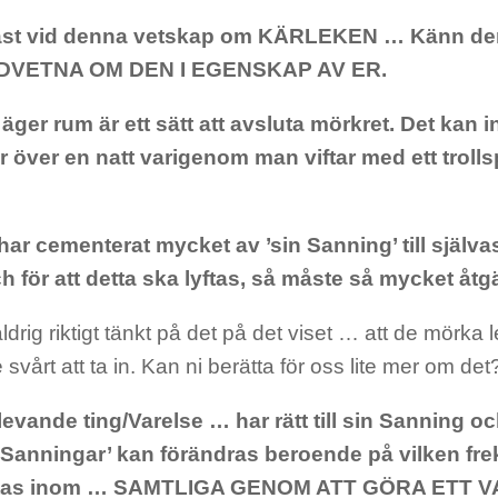
 fast vid denna vetskap om KÄRLEKEN … Känn de
DVETNA OM DEN I EGENSKAP AV ER.
 äger rum är ett sätt att avsluta mörkret. Det kan i
 över en natt varigenom man viftar med ett trollsp
har cementerat mycket av ’sin Sanning’ till själva
h för att detta ska lyftas, så måste så mycket åtg
ldrig riktigt tänkt på det på det viset … att de mörka 
e svårt att ta in. Kan ni berätta för oss lite mer om det
levande ting/Varelse … har rätt till sin Sanning och
 ’Sanningar’ kan förändras beroende på vilken fr
tas inom … SAMTLIGA GENOM ATT GÖRA ETT V