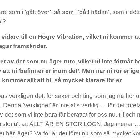
re’ som i ’gått över’, så som i ’gått hädan’, som i ’dött
’?
t vidare till en Högre Vibration, vilket ni kommer a
dagar framskrider.
t av det som nu äger rum, vilket ni inte förmår b
 att ni ’befinner er inom det’. Men när ni rör er i
 kommer allt att bli så mycket klarare för er.
s verkligen det, för saker och ting som jag nu hör ö
. Denna ’verklighet’ är inte alls verklig … för det för
 det som vi inte bara får berättat för oss nu, till och
’historia’, att ALLT ÄR EN STOR LÖGN. Jag menar …
 det här läget? Varför är det först nu som så mycket