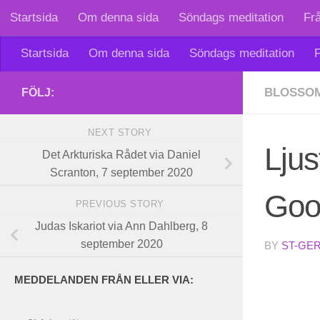
Startsida
Om denna sida
Söndags meditation
Fr
Skip to content
Startsida
Om denna sida
Söndags meditation
F
BLOSSO
FÖLJ:
NEXT STORY
Ljus
Det Arkturiska Rådet via Daniel
Scranton, 7 september 2020
Goo
PREVIOUS STORY
Judas Iskariot via Ann Dahlberg, 8
september 2020
BY
ST-GE
MEDDELANDEN FRÅN ELLER VIA: