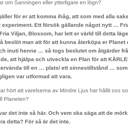
r om Sanningen eller ytterligare en lögn?
gäller för er att komma ihåg, att som med alla sak
tt experiment. Ett försök gällande något nytt … Fri
Fria Viljan, Blossom, har lett er värld till detta l
så beslöt man att för att kunna återköpa er Planet 
h inuti henne … så togs beslutet om åtgärder fr
de, att hjälpa och utveckla en Plan för att KÄRL
ervända till en … plats/ ett sinnestillstånd … som
ligen var utformad att vara.
ar hört att varelserna av Mindre Ljus har hållit oss s
ll Planeten?
 var det inte så här. Och vem ska säga att de mörk
ra detta? För så är det inte.