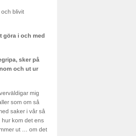
 och blivit
tt göra i och med
egripa, sker på
genom och ut ur
verväldigar mig
efaller som om så
 med saker i vår så
 hur kom det ens
 kommer ut … om det