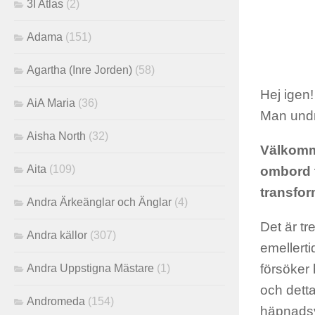
3I Atlas
(2)
Adama
(151)
Agartha (Inre Jorden)
(58)
Hej igen!
AiA Maria
(36)
Man undra
Aisha North
(32)
Välkomme
Aita
(109)
ombord 
transform
Andra Ärkeänglar och Änglar
(4)
Det är tr
Andra källor
(307)
emellerti
försöker 
Andra Uppstigna Mästare
(1)
och det
Andromeda
(154)
häpnadsv