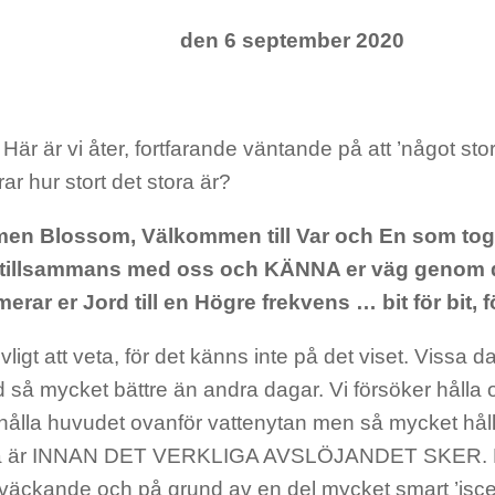
den 6 september 2020
 Här är vi åter, fortfarande väntande på att ’något stor
r hur stort det stora är?
n Blossom, Välkommen till Var och En som tog b
tillsammans med oss och KÄNNA er väg genom d
erar er Jord till en Högre frekvens … bit för bit, för
evligt att veta, för det känns inte på det viset. Vissa
d så mycket bättre än andra dagar. Vi försöker hålla
hålla huvudet ovanför vattenytan men så mycket håll
ta är INNAN DET VERKLIGA AVSLÖJANDET SKER. De
äckande och på grund av en del mycket smart ’isce