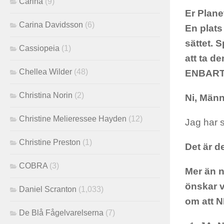
Carina
(9)
Er Plane
Carina Davidsson
(6)
En plats
sättet. 
Cassiopeia
(1)
att ta d
Chellea Wilder
(48)
ENBART
Christina Norin
(2)
Ni, Männ
Christine Melieressee Hayden
(12)
Jag har s
Christine Preston
(1)
Det är d
COBRA
(3)
Mer än n
önskar vi
Daniel Scranton
(1,033)
om att 
De Blå Fågelvarelserna
(7)