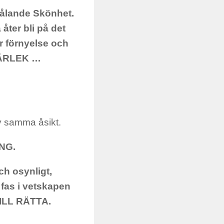
trålande Skönhet.
åter bli på det
ör förnyelse och
 KÄRLEK …
av samma åsikt.
ING.
ch osynligt,
a fas i vetskapen
ILL RÄTTA.