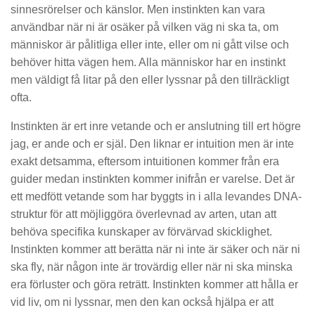
sinnesrörelser och känslor. Men instinkten kan vara
användbar när ni är osäker på vilken väg ni ska ta, om
människor är pålitliga eller inte, eller om ni gått vilse och
behöver hitta vägen hem. Alla människor har en instinkt
men väldigt få litar på den eller lyssnar på den tillräckligt
ofta.
Instinkten är ert inre vetande och er anslutning till ert högre
jag, er ande och er själ. Den liknar er intuition men är inte
exakt detsamma, eftersom intuitionen kommer från era
guider medan instinkten kommer inifrån er varelse. Det är
ett medfött vetande som har byggts in i alla levandes DNA-
struktur för att möjliggöra överlevnad av arten, utan att
behöva specifika kunskaper av förvärvad skicklighet.
Instinkten kommer att berätta när ni inte är säker och när ni
ska fly, när någon inte är trovärdig eller när ni ska minska
era förluster och göra reträtt. Instinkten kommer att hålla er
vid liv, om ni lyssnar, men den kan också hjälpa er att