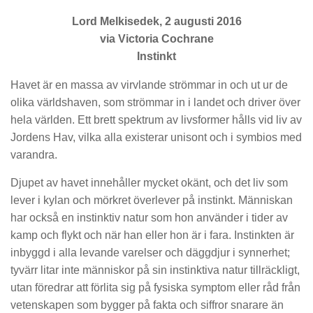
Lord Melkisedek, 2 augusti 2016
via Victoria Cochrane
Instinkt
Havet är en massa av virvlande strömmar in och ut ur de
olika världshaven, som strömmar in i landet och driver över
hela världen. Ett brett spektrum av livsformer hålls vid liv av
Jordens Hav, vilka alla existerar unisont och i symbios med
varandra.
Djupet av havet innehåller mycket okänt, och det liv som
lever i kylan och mörkret överlever på instinkt. Människan
har också en instinktiv natur som hon använder i tider av
kamp och flykt och när han eller hon är i fara. Instinkten är
inbyggd i alla levande varelser och däggdjur i synnerhet;
tyvärr litar inte människor på sin instinktiva natur tillräckligt,
utan föredrar att förlita sig på fysiska symptom eller råd från
vetenskapen som bygger på fakta och siffror snarare än