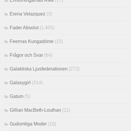
Enhörningarnas Rike
(17)
Erena Velazquez
(3)
Fader Absolut
(1,405)
Feernas Kungadöme
(15)
Frågor och Svar
(64)
Galaktiska Ljusfederationen
(272)
Galaxygirl
(314)
Gatum
(5)
Gillian MacBeth-Louthan
(11)
Gudomliga Moder
(10)