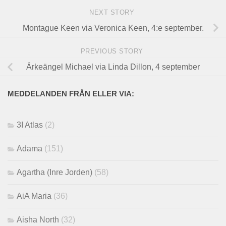
NEXT STORY
Montague Keen via Veronica Keen, 4:e september.
PREVIOUS STORY
Ärkeängel Michael via Linda Dillon, 4 september
MEDDELANDEN FRÅN ELLER VIA:
3I Atlas
(2)
Adama
(151)
Agartha (Inre Jorden)
(58)
AiA Maria
(36)
Aisha North
(32)