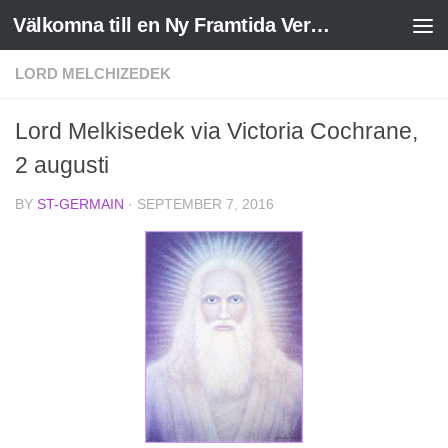
Välkomna till en Ny Framtida Verklighet
Skip to content
LORD MELCHIZEDEK
Lord Melkisedek via Victoria Cochrane,
2 augusti
BY
ST-GERMAIN
·
SEPTEMBER 7, 2016