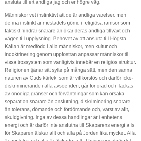
ansluta till ert andliga jag och er högre väg.
Människor vet instinktivt att de är andliga varelser, men
denna instinkt är mestadels gömd i religiösa ramsor som
faktiskt hindrar snarare än ökar deras andliga tillväxt och
vägen till upplysning. Behovet av att ansluta till Högsta
Källan är medfödd i alla människor, men kultur och
indoktrinering genom uppfostran anpassar människor till
vissa trossystem som vanligtvis innebär en religiös struktur.
Religionen tjänar sitt syfte på många sätt, men den sanna
naturen av Guds kärlek, som är villkorslös och därför icke-
diskriminerande i alla avseenden, går förlorad och fläckas
av onödiga gränser och förväntningar som kan orsaka
separation snarare än anslutning, diskriminering snarare
än tolerans, dömande och fördömande och, värst av allt,
skuldgivning. Inga av dessa handlingar är i enhetens
energi och är därför inte anslutna till Skaparens energi alls,
för Skaparen älskar allt och alla på Jorden lika mycket. Alla
är anslutna och alla är älskade; allt i Universum utgör det