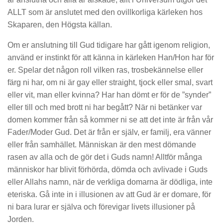
ALLT som är anslutet med den ovillkorliga kärleken hos
Skaparen, den Högsta källan.
Om er anslutning till Gud tidigare har gått igenom religion,
använd er instinkt för att känna in kärleken Han/Hon har för
er. Spelar det någon roll vilken ras, trosbekännelse eller
färg ni har, om ni är gay eller straight, tjock eller smal, svart
eller vit, man eller kvinna? Har han dömt er för de ”synder”
eller till och med brott ni har begått? När ni betänker var
domen kommer från så kommer ni se att det inte är från vår
Fader/Moder Gud. Det är från er själv, er familj, era vänner
eller från samhället. Människan är den mest dömande
rasen av alla och de gör det i Guds namn! Alltför många
människor har blivit förhörda, dömda och avlivade i Guds
eller Allahs namn, när de verkliga domarna är dödliga, inte
eteriska. Gå inte in i illusionen av att Gud är er domare, för
ni bara lurar er själva och förevigar livets illusioner på
Jorden.