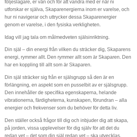
följeslagare, er vän och för att vandra med er när ni
utforskar er själva, Skaparenergierna inom er varelse, och
hur ni navigerar och uttrycker dessa Skaparenergier
genom er varelse, i den fysiska verkligheten.
Idag vill jag tala om målmedveten själsinriktning.
Din själ – din energi från vilken du sträcker dig, Skaparens
energi, rymmer allt. Den rymmer allt som är Skaparen. Den
har en koppling till allt som är Skaparen.
Din själ sträcker sig från er själsgrupp så den är en
förlängning, en aspekt som en pusselbit av er själsgrupp.
Den innehåller de specifika egenskaperna, helande
vibrationerna, färdigheterna, kunskapen, förundran – alla
energier och frekvenser som du behöver för detta liv.
Den ställer också frågor till dig och inbjuder dig att skapa,
på jorden, vissa upplevelser för dig själv för att det du
redan vet – det som din själ redan vet – ska utvecklas,