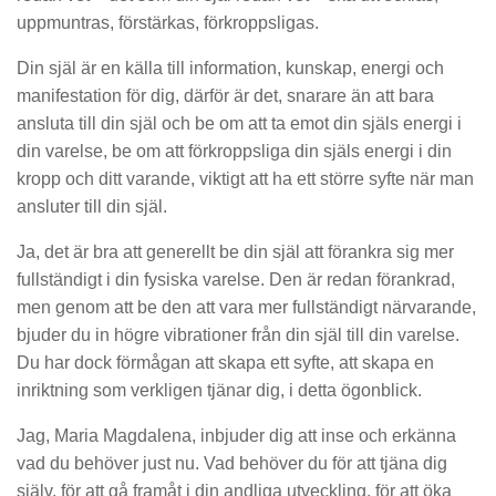
uppmuntras, förstärkas, förkroppsligas.
Din själ är en källa till information, kunskap, energi och
manifestation för dig, därför är det, snarare än att bara
ansluta till din själ och be om att ta emot din själs energi i
din varelse, be om att förkroppsliga din själs energi i din
kropp och ditt varande, viktigt att ha ett större syfte när man
ansluter till din själ.
Ja, det är bra att generellt be din själ att förankra sig mer
fullständigt i din fysiska varelse. Den är redan förankrad,
men genom att be den att vara mer fullständigt närvarande,
bjuder du in högre vibrationer från din själ till din varelse.
Du har dock förmågan att skapa ett syfte, att skapa en
inriktning som verkligen tjänar dig, i detta ögonblick.
Jag, Maria Magdalena, inbjuder dig att inse och erkänna
vad du behöver just nu. Vad behöver du för att tjäna dig
själv, för att gå framåt i din andliga utveckling, för att öka