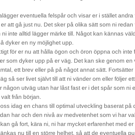
ttalägger eventuella felspår och visar er i stället andr
r er att gå just nu. Det sker på olika sätt som ni redan 
i inte alltid lägger märke till. Något kan kännas väld
så dyker en ny möjlighet upp.
ktigt för er nu att hålla ögon och öron öppna och inte
ter som dyker upp på er väg. Det kan ske genom en v
amtal,
ett brev eller på på något annat sätt. Fortsätter
 så ser livet självt till att ni vänder om eller följer et
er någon utväg utan har låst fast er i det spår som ni 
 valt från början.
 oss idag en chans till optimal utveckling baserat på
dan har och den nivå av medvetenhet som vi har valt 
t kan gå fort, kära ni, ni har mycket erfarenhet med e
kas nu till en större helhet, så att de eventuella p