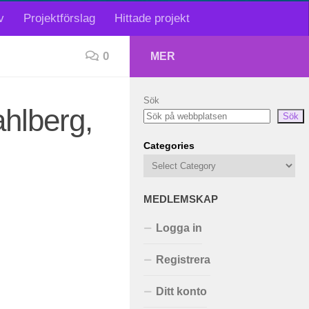
v
Projektförslag
Hittade projekt
0
MER
Sök
hlberg,
Sök
Categories
MEDLEMSKAP
Logga in
Registrera
Ditt konto