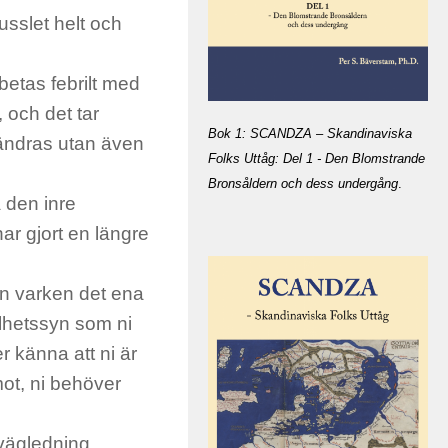
usslet helt och
betas febrilt med
 och det tar
Bok 1: SCANDZA – Skandinaviska
rändras utan även
Folks Uttåg: Del 1 - Den Blomstrande
Bronsåldern och dess undergång
.
 den inre
har gjort en längre
rån varken
det ena
elhetssyn som ni
r känna att ni är
mot, ni behöver
vägledning.