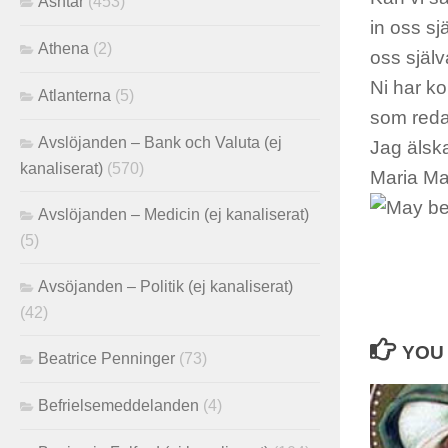
Ashtar
(453)
in oss sj
Athena
(2)
oss själv
Ni har ko
Atlanterna
(5)
som redan
Avslöjanden – Bank och Valuta (ej
Jag älsk
kanaliserat)
(570)
Maria M
Avslöjanden – Medicin (ej kanaliserat)
(5)
Avsöjanden – Politik (ej kanaliserat)
(42)
YOU 
Beatrice Penninger
(73)
Befrielsemeddelanden
(4)