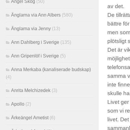
Angel Skog
(50)
av det.
De tillrä
Änglarna via Ann Albers
(580)
bättre fö
Änglarna via Jenny
(13)
men som n
plötsligt
Ann Dahlberg i Sverige
(135)
Det är vi
Ann Gripenlöf i Sverige
(5)
möjlighe
telefons
Anna Merkaba (kanaliserade budskap)
samma väg
(4)
inte finn
Anrita Melchizedek
(3)
skulle ha
Livet ger
Apollo
(2)
som vi re
Ärkeängel Ametist
(6)
livet. De
sammanlän