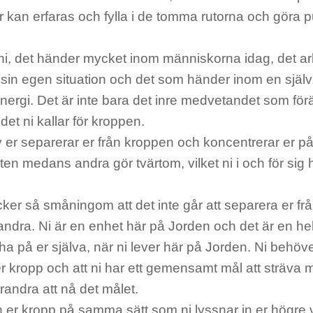
r kan erfaras och fylla i de tomma rutorna och göra p
ni, det händer mycket inom människorna idag, det ar
å sin egen situation och det som händer inom en själv,
nergi. Det är inte bara det inre medvetandet som fö
 det ni kallar för kroppen.
 er separerar er från kroppen och koncentrerar er på
ten medans andra gör tvärtom, vilket ni i och för sig 
ker så småningom att det inte går att separera er f
 andra. Ni är en enhet här på Jorden och det är en h
a på er själva, när ni lever här på Jorden. Ni behöve
r kropp och att ni har ett gemensamt mål att sträva 
randra att nå det målet.
n er kropp på samma sätt som ni lyssnar in er högre 