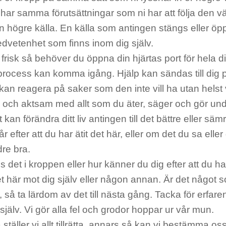
har samma förutsättningar som ni har att följa den 
 en högre källa. En källa som antingen stängs eller 
edvetenhet som finns inom dig själv.
li frisk så behöver du öppna din hjärtas port för hela di
rocess kan komma igång. Hjälp kan sändas till dig p
an reagera på saker som den inte vill ha utan helst v
 och aktsam med allt som du äter, säger och gör un
t kan förändra ditt liv antingen till det bättre eller säm
r efter att du har ätit det här, eller om det du sa eller
dre bra.
 det i kroppen eller hur känner du dig efter att du har
t här mot dig själv eller någon annan. Är det något s
 så ta lärdom av det till nästa gång. Tacka för erfar
 själv. Vi gör alla fel och grodor hoppar ur vår mun.
 ställer vi allt tillrätta, annars så kan vi bestämma oss 