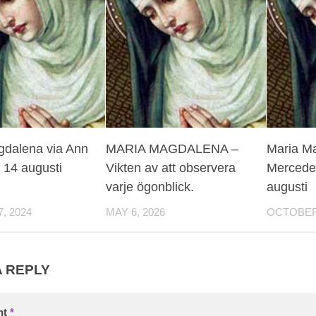
gdalena via Ann
MARIA MAGDALENA –
Maria Ma
 14 augusti
Vikten av att observera
Mercedes
varje ögonblick.
augusti
, 2024
MAY 6, 2026
OCTOBER 
A REPLY
nt
*