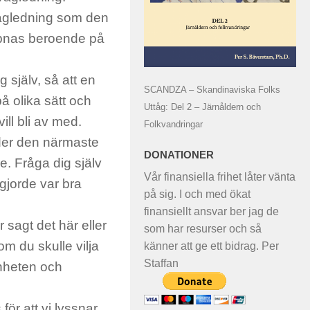
vägledning som den
öppnas beroende på
g själv, så att en
SCANDZA – Skandinaviska Folks
å olika sätt och
Uttåg: Del 2 – Järnåldern och
ill bli av med.
Folkvandringar
der den närmaste
DONATIONER
re. Fråga dig själv
Vår finansiella frihet låter vänta
 gjorde var bra
på sig. I och med ökat
finansiellt ansvar ber jag de
 sagt det här eller
som har resurser och så
om du skulle vilja
känner att ge ett bidrag. Per
Staffan
enheten och
för att vi lyssnar