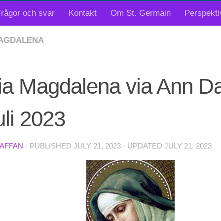
rågor och svar
Kontakt
Om St. Germain
Perspekti
AGDALENA
ia Magdalena via Ann Da
uli 2023
TAFFAN
· PUBLISHED
JULY 21, 2023
· UPDATED
JULY 21, 2023