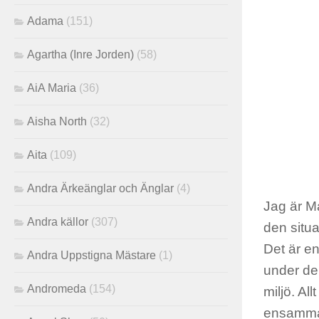
Adama
(151)
Agartha (Inre Jorden)
(58)
AiA Maria
(36)
Aisha North
(32)
Aita
(109)
Andra Ärkeänglar och Änglar
(4)
Jag är Ma
Andra källor
(307)
den situa
Det är en
Andra Uppstigna Mästare
(1)
under den
Andromeda
(154)
miljö. All
ensamma, 