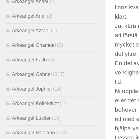
Ärkeängel Anael
(2)
finns kva
Ärkeängel Ariel
(2)
klart.
Ja, kära 
Ärkeängel Azrael
(1)
att först
mycket e
Ärkeängel Chamuel
(2)
det yttre,
Ärkeängel Faith
(3)
En del av
verklighe
Ärkeängel Gabriel
(317)
tid.
Ärkeängel Jophiel
(14)
Ni upptäc
eller det
Ärkeängel Kollektivet
(1)
behöver h
Ärkeängel Lucifer
(13)
ett med e
hjälpa va
Ärkeängel Metatron
(123)
Lyssna i