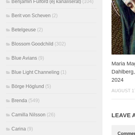
Benjamin Fulford (ej kanaliserat)
(104)
Berit von Scheven
(2)
Betelgeuse
(2)
Blossom Goodchild
(302)
Blue Avians
(9)
Maria Ma
Dahlberg,
Blue Light Channeling
(1)
2024
Börge Höglund
(5)
AUGUST 17
Brenda
(549)
Camilla Nilsson
(26)
LEAVE 
Carina
(9)
Comme