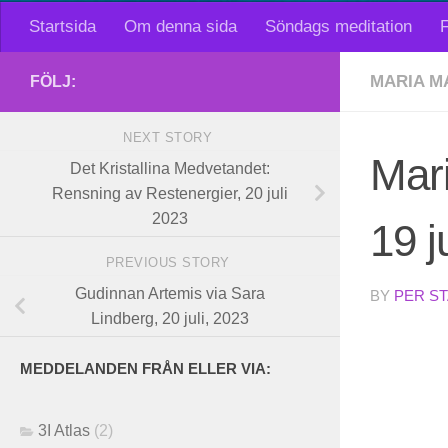
Startsida
Om denna sida
Söndags meditation
F
MARIA M
FÖLJ:
NEXT STORY
Mar
Det Kristallina Medvetandet:
Rensning av Restenergier, 20 juli
2023
19 j
PREVIOUS STORY
Gudinnan Artemis via Sara
BY
PER S
Lindberg, 20 juli, 2023
MEDDELANDEN FRÅN ELLER VIA:
3I Atlas
(2)