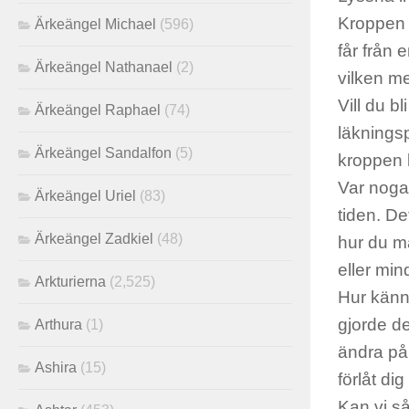
Kroppen 
Ärkeängel Michael
(596)
får från
Ärkeängel Nathanael
(2)
vilken m
Vill du b
Ärkeängel Raphael
(74)
läkningsp
Ärkeängel Sandalfon
(5)
kroppen k
Var
noga
Ärkeängel Uriel
(83)
tiden. De
Ärkeängel Zadkiel
(48)
hur du må
eller min
Arkturierna
(2,525)
Hur känns
gjorde de
Arthura
(1)
ändra på,
Ashira
(15)
förlåt
dig
Kan vi så