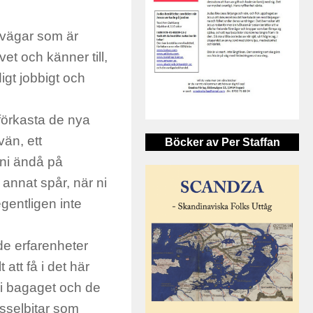
a vägar som är
vet och känner till,
igt jobbigt och
 förkasta de nya
än, ett
Böcker av Per Staffan
 ni ändå på
t annat spår, när ni
egentligen inte
 de erfarenheter
att få i det här
r i bagaget och de
usselbitar som