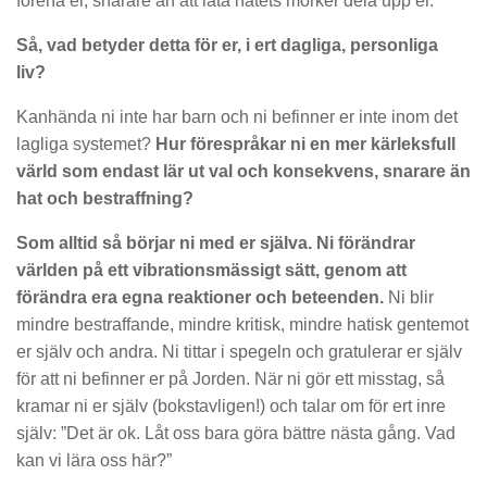
förena er, snarare än att låta hatets mörker dela upp er.
Så, vad betyder detta för er, i ert dagliga, personliga
liv?
Kanhända ni inte har barn och ni befinner er inte inom det
lagliga systemet?
Hur förespråkar ni en mer kärleksfull
värld som endast lär ut val och konsekvens, snarare än
hat och bestraffning?
Som alltid så börjar ni med er själva. Ni förändrar
världen på ett vibrationsmässigt sätt, genom att
förändra era egna reaktioner och beteenden.
Ni blir
mindre bestraffande, mindre kritisk, mindre hatisk gentemot
er själv och andra. Ni tittar i spegeln och gratulerar er själv
för att ni befinner er på Jorden. När ni gör ett misstag, så
kramar ni er själv (bokstavligen!) och talar om för ert inre
själv: ”Det är ok. Låt oss bara göra bättre nästa gång. Vad
kan vi lära oss här?”