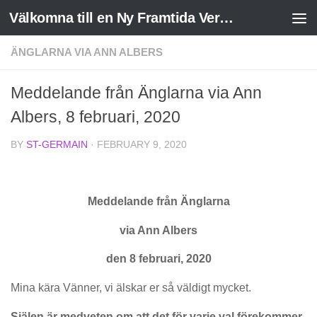
Välkomna till en Ny Framtida Verklighet
Skip to content
ÄNGLARNA VIA ANN ALBERS
Meddelande från Änglarna via Ann
Albers, 8 februari, 2020
BY
ST-GERMAIN
·
FEBRUARY 9, 2020
Meddelande från Änglarna
via Ann Albers
den 8 februari, 2020
Mina kära Vänner, vi älskar er så väldigt mycket.
Själen är medveten om att det för varje val förekommer