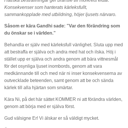
Hatiska bestraffningar ger bränsle till mörkrets eldar.
Konsekvenser som hanterats kärleksfullt,
sammankopplade med utbildning, höjer ljusets närvaro.
Såsom er kära Gandhi sade: ”Var den förändring som
du önskar se i världen.”
Behandla er själv med kärleksfull vänlighet. Sluta upp med
att bestraffa er själva och andra med hat och ilska. Höj i
stället upp er själva och andra genom att bära vittnesmål
för det osynliga ljuset inombords, genom att vara
medkännande till och med när ni inser konsekvenserna av
outvecklade beteenden, samt genom att be och sända
kärlek till alla hjärtan som smärtar.
Kära Ni, på det här sättet KOMMER ni att förändra världen,
genom att börja med er själva först.
Gud välsigne Er! Vi älskar er så väldigt mycket.