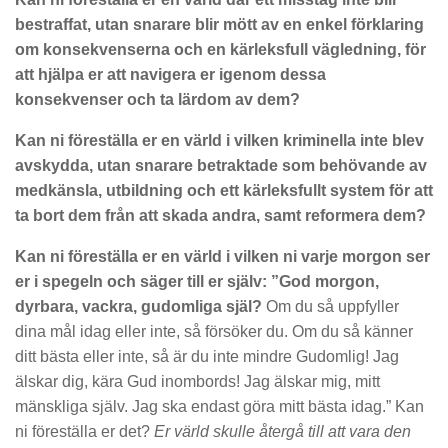
bestraffat, utan snarare blir mött av en enkel förklaring
om konsekvenserna och en kärleksfull vägledning, för
att hjälpa er att navigera er igenom dessa
konsekvenser och ta lärdom av dem?
Kan ni föreställa er en värld i vilken kriminella inte blev
avskydda, utan snarare betraktade som behövande av
medkänsla, utbildning och ett kärleksfullt system för att
ta bort dem från att skada andra, samt reformera dem?
Kan ni föreställa er en värld i vilken ni varje morgon ser
er i spegeln och säger till er själv: ”God morgon,
dyrbara, vackra, gudomliga själ?
Om du så uppfyller
dina mål idag eller inte, så försöker du. Om du så känner
ditt bästa eller inte, så är du inte mindre Gudomlig! Jag
älskar dig, kära Gud inombords! Jag älskar mig, mitt
mänskliga själv. Jag ska endast göra mitt bästa idag.” Kan
ni föreställa er det?
Er värld skulle återgå till att vara den