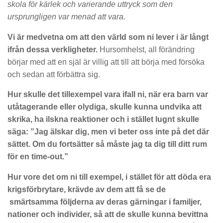
skola för kärlek och varierande uttryck som den
ursprungligen var menad att vara.
Vi är medvetna om att den värld som ni lever i är långt
ifrån dessa verkligheter.
Hursomhelst, all förändring
börjar med att en själ är villig att till att börja med försöka
och sedan att förbättra sig.
Hur skulle det tillexempel vara ifall ni, när era barn var
utåtagerande eller olydiga, skulle kunna undvika att
skrika, ha ilskna reaktioner och i stället lugnt skulle
säga: ”Jag älskar dig, men vi beter oss inte på det där
sättet. Om du fortsätter så måste jag ta dig till ditt rum
för en time-out.”
Hur vore det om ni till exempel, i stället för att döda era
krigsförbrytare, krävde av dem att få se de
smärtsamma följderna av deras gärningar i familjer,
nationer och individer, så att de skulle kunna bevittna