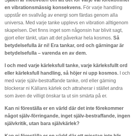
en vibrationsmässig konsekvens.
För varje handling
uppstår en svallvåg av energi som färdas genom alla
universa. Med varje tanke upplevs en vibration alltigenom
skapelsen. Det finns inget som någonsin har blivit sagt,
gjort eller tänkt, utan att det påverkar hela kosmos.
Så
betydelsefulla är ni! Era tankar, ord och gärningar är
betydelsefulla – varenda en av dem.
I och med varje kärleksfull tanke, varje kärleksfullt ord
eller kärleksfull handling, så höjer ni upp kosmos.
I och
med varje själv-bestraffande tanke, ord eller gärning
blockerar ni Källans kärlek och attraherar i stället andra
som även de villigt önskar ta ut sin smärta på er.
Kan ni föreställa er en värld där det inte förekommer
något själv-förringande, inget själv-bestraffande, ingen
självkritik, utan bara självkärlek?
Kan ni föreställa er en värld där ett misstag inte blir