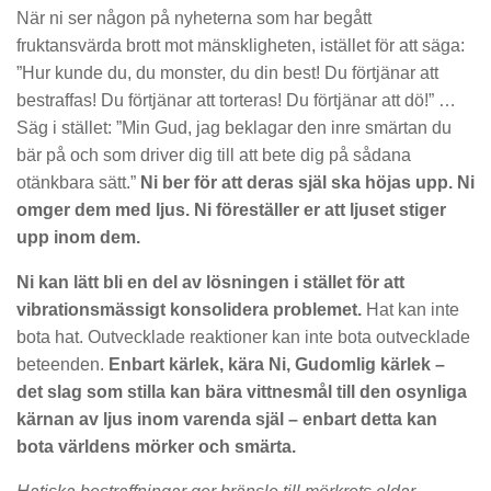
När ni ser någon på nyheterna som har begått
fruktansvärda brott mot mänskligheten, istället för att säga:
”Hur kunde du, du monster, du din best! Du förtjänar att
bestraffas! Du förtjänar att torteras! Du förtjänar att dö!” …
Säg i stället: ”Min Gud, jag beklagar den inre smärtan du
bär på och som driver dig till att bete dig på sådana
otänkbara sätt.”
Ni ber för att deras själ ska höjas upp. Ni
omger dem med ljus. Ni föreställer er att ljuset stiger
upp inom dem.
Ni kan lätt bli en del av lösningen i stället för att
vibrationsmässigt konsolidera problemet.
Hat kan inte
bota hat. Outvecklade reaktioner kan inte bota outvecklade
beteenden.
Enbart kärlek, kära Ni, Gudomlig kärlek –
det slag som stilla kan bära vittnesmål till den osynliga
kärnan av ljus inom varenda själ – enbart detta kan
bota världens mörker och smärta.