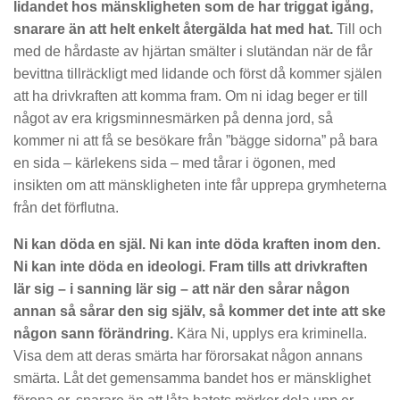
lidandet hos mänskligheten som de har triggat igång,
snarare än att helt enkelt återgälda hat med hat.
Till och
med de hårdaste av hjärtan smälter i slutändan när de får
bevittna tillräckligt med lidande och först då kommer själen
att ha drivkraften att komma fram. Om ni idag beger er till
något av era krigsminnesmärken på denna jord, så
kommer ni att få se besökare från ”bägge sidorna” på bara
en sida – kärlekens sida – med tårar i ögonen, med
insikten om att mänskligheten inte får upprepa grymheterna
från det förflutna.
Ni kan döda en själ. Ni kan inte döda kraften inom den.
Ni kan inte döda en ideologi. Fram tills att drivkraften
lär sig – i sanning lär sig – att när den sårar någon
annan så sårar den sig själv, så kommer det inte att ske
någon sann förändring.
Kära Ni, upplys era kriminella.
Visa dem att deras smärta har förorsakat någon annans
smärta. Låt det gemensamma bandet hos er mänsklighet