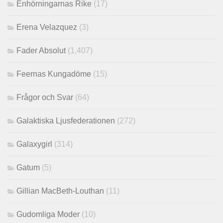
Enhörningarnas Rike
(17)
Erena Velazquez
(3)
Fader Absolut
(1,407)
Feernas Kungadöme
(15)
Frågor och Svar
(64)
Galaktiska Ljusfederationen
(272)
Galaxygirl
(314)
Gatum
(5)
Gillian MacBeth-Louthan
(11)
Gudomliga Moder
(10)