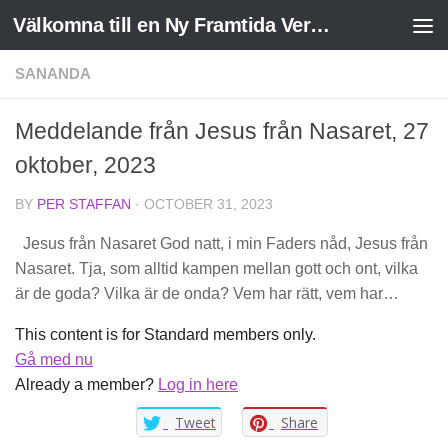
Välkomna till en Ny Framtida Verklighet
Skip to content
SANANDA
Meddelande från Jesus från Nasaret, 27
oktober, 2023
BY
PER STAFFAN
·
OCTOBER 31, 2023
Jesus från Nasaret God natt, i min Faders nåd, Jesus från
Nasaret. Tja, som alltid kampen mellan gott och ont, vilka
är de goda? Vilka är de onda? Vem har rätt, vem har…
This content is for Standard members only.
Gå med nu
Already a member?
Log in here
Tweet
Share