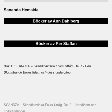
Sananda Hemsida
Böcker av Ann Dahlberg
Böcker av Per Staffan
Bok 1: SCANDZA – Skandinaviska Folks Uttåg: Del 1 - Den
Blomstrande Bronsåldern och dess undergång
.
SCANDZA – Skandinaviska Folks Uttåg: Del 2 – Järnåldern och
Folkvandringar