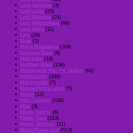
Lord Ganesha
(3)
Lord Lanto
(23)
Lord Maitreya
(24)
Lord Melchizedek
(68)
Lord Shiva
(11)
Lyra
(24)
Maat
(1)
Maria Magdalena
(209)
Maryann Rada
(8)
Matt Kahn
(19)
Matthew Ward
(136)
Meddelande från Per Staffan
(62)
Meditationer
(348)
Melchizedek
(7)
Méline Portia Lafont
(5)
Merlin
(12)
Mike Quinsey
(326)
Mira
(3)
Moder Fatima
(6)
Moder Gaia
(110)
Moder Sekhmet
(11)
Moder/Fader Gud
(513)