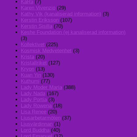
KaRa
(7)
Karen Vivenzio
(29)
Kathy Vik (kanaliserad information)
(3)
Kerstin Eriksson
(107)
Kerstin Sisilla
(70)
Keshe Foundation (ej kanaliserad information)
(3)
Kollektivet
(225)
Kosmisk Medvetenhet
(3)
Krista
(20)
Kristallriket
(127)
Kryon
(13)
Kuan Yin
(130)
Kuthumi
(77)
Lady Moder Maria
(388)
Lady Nada
(167)
Lady Portia
(3)
Lady Rowena
(18)
Lisa Renee
(20)
Ljusarbetarmöten
(37)
Ljusvärdinnan
(1)
Lord Buddha
(40)
Lord Emanuel
(12)