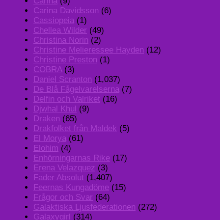
Carina
(9)
Carina Davidsson
(6)
Cassiopeia
(1)
Chellea Wilder
(49)
Christina Norin
(2)
Christine Melieressee Hayden
(12)
Christine Preston
(1)
COBRA
(3)
Daniel Scranton
(1,037)
De Blå Fågelvarelserna
(7)
Delfin och Valriket
(16)
Djwhal Khul
(9)
Draken
(65)
Drakfolket från Maldek
(5)
El Morya
(61)
Elohim
(4)
Enhörningarnas Rike
(17)
Erena Velazquez
(3)
Fader Absolut
(1,407)
Feernas Kungadöme
(15)
Frågor och Svar
(64)
Galaktiska Ljusfederationen
(272)
Galaxygirl
(314)