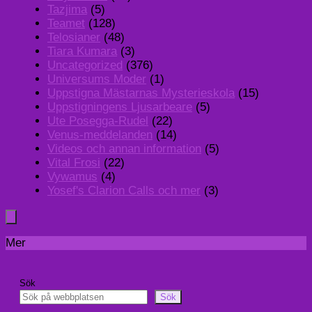
Tazjima
(5)
Teamet
(128)
Telosianer
(48)
Tiara Kumara
(3)
Uncategorized
(376)
Universums Moder
(1)
Uppstigna Mästarnas Mysterieskola
(15)
Uppstigningens Ljusarbeare
(5)
Ute Posegga-Rudel
(22)
Venus-meddelanden
(14)
Videos och annan information
(5)
Vital Frosi
(22)
Vywamus
(4)
Yosef's Clarion Calls och mer
(3)
Mer
Sök
Sök