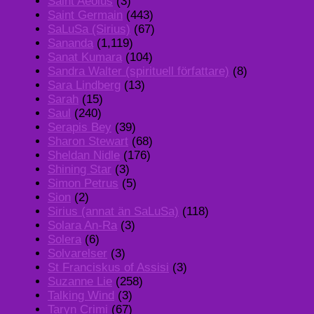
Saint Aeolus
(3)
Saint Germain
(443)
SaLuSa (Sirius)
(67)
Sananda
(1,119)
Sanat Kumara
(104)
Sandra Walter (spirituell författare)
(8)
Sara Lindberg
(13)
Sarah
(15)
Saul
(240)
Serapis Bey
(39)
Sharon Stewart
(68)
Sheldan Nidle
(176)
Shining Star
(3)
Simon Petrus
(5)
Sion
(2)
Sirius (annat än SaLuSa)
(118)
Solara An-Ra
(3)
Solera
(6)
Solvarelser
(3)
St Franciskus of Assisi
(3)
Suzanne Lie
(258)
Talking Wind
(3)
Taryn Crimi
(67)