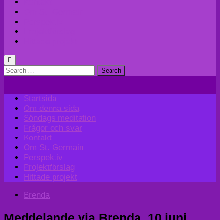
Kontakt
Om St. Germain
Perspektiv
Projektförslag
Hittade projekt
Search
for:
Startsida
Om denna sida
Söndags meditation
Frågor och svar
Kontakt
Om St. Germain
Perspektiv
Projektförslag
Hittade projekt
Brenda
Meddelande via Brenda, 10 juni,