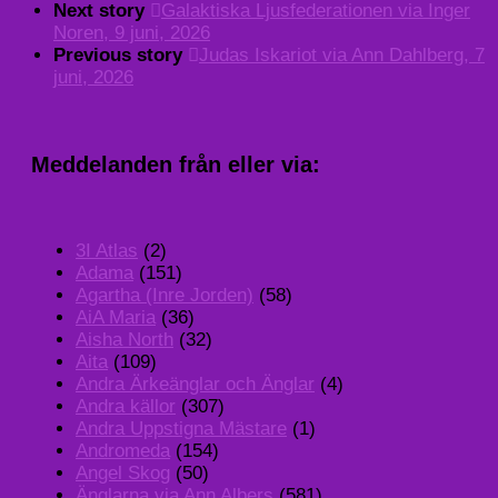
Next story
Galaktiska Ljusfederationen via Inger
Noren, 9 juni, 2026
Previous story
Judas Iskariot via Ann Dahlberg, 7
juni, 2026
Meddelanden från eller via:
3I Atlas
(2)
Adama
(151)
Agartha (Inre Jorden)
(58)
AiA Maria
(36)
Aisha North
(32)
Aita
(109)
Andra Ärkeänglar och Änglar
(4)
Andra källor
(307)
Andra Uppstigna Mästare
(1)
Andromeda
(154)
Angel Skog
(50)
Änglarna via Ann Albers
(581)