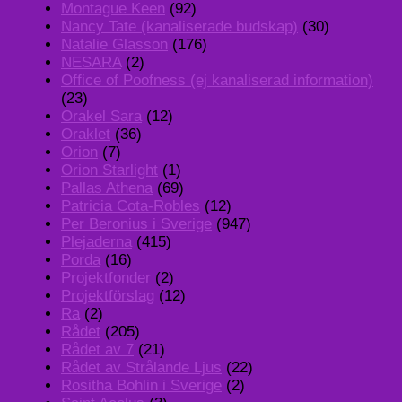
Montague Keen
(92)
Nancy Tate (kanaliserade budskap)
(30)
Natalie Glasson
(176)
NESARA
(2)
Office of Poofness (ej kanaliserad information)
(23)
Orakel Sara
(12)
Oraklet
(36)
Orion
(7)
Orion Starlight
(1)
Pallas Athena
(69)
Patricia Cota-Robles
(12)
Per Beronius i Sverige
(947)
Plejaderna
(415)
Porda
(16)
Projektfonder
(2)
Projektförslag
(12)
Ra
(2)
Rådet
(205)
Rådet av 7
(21)
Rådet av Strålande Ljus
(22)
Rositha Bohlin i Sverige
(2)