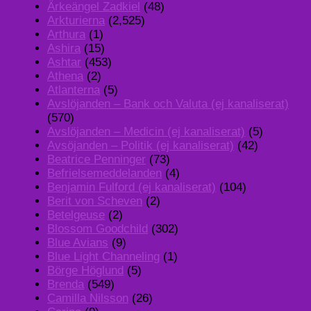
Ärkeängel Zadkiel
(48)
Arkturierna
(2,525)
Arthura
(1)
Ashira
(15)
Ashtar
(453)
Athena
(2)
Atlanterna
(5)
Avslöjanden – Bank och Valuta (ej kanaliserat)
(570)
Avslöjanden – Medicin (ej kanaliserat)
(5)
Avsöjanden – Politik (ej kanaliserat)
(42)
Beatrice Penninger
(73)
Befrielsemeddelanden
(4)
Benjamin Fulford (ej kanaliserat)
(104)
Berit von Scheven
(2)
Betelgeuse
(2)
Blossom Goodchild
(302)
Blue Avians
(9)
Blue Light Channeling
(1)
Börge Höglund
(5)
Brenda
(549)
Camilla Nilsson
(26)