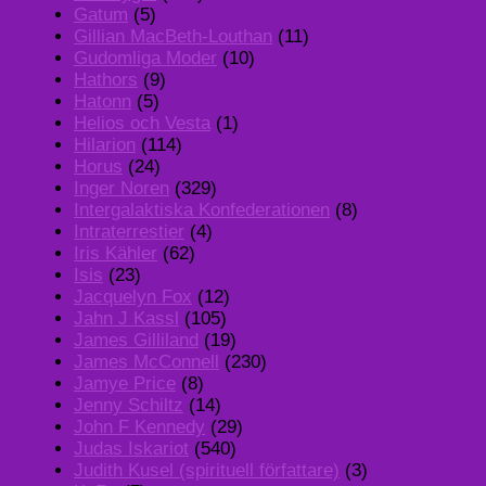
Gatum
(5)
Gillian MacBeth-Louthan
(11)
Gudomliga Moder
(10)
Hathors
(9)
Hatonn
(5)
Helios och Vesta
(1)
Hilarion
(114)
Horus
(24)
Inger Noren
(329)
Intergalaktiska Konfederationen
(8)
Intraterrestier
(4)
Iris Kähler
(62)
Isis
(23)
Jacquelyn Fox
(12)
Jahn J Kassl
(105)
James Gilliland
(19)
James McConnell
(230)
Jamye Price
(8)
Jenny Schiltz
(14)
John F Kennedy
(29)
Judas Iskariot
(540)
Judith Kusel (spirituell författare)
(3)