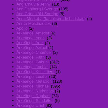
Änglarna via Jenny
(13)
Ann Dahlberg i Sverige
(135)
Ann Gripenlöf i Sverige
(5)
Anna Merkaba (kanaliserade budskap)
(4)
Anrita Melchizedek
(3)
Apollo
(2)
Ärkeängel Ametist
(6)
Ärkeängel Anael
(2)
Ärkeängel Ariel
(2)
Ärkeängel Azrael
(1)
Ärkeängel Chamuel
(2)
Ärkeängel Faith
(3)
Ärkeängel Gabriel
(317)
Ärkeängel Jophiel
(14)
Ärkeängel Kollektivet
(1)
Ärkeängel Lucifer
(13)
Ärkeängel Metatron
(123)
Ärkeängel Michael
(596)
Ärkeängel Nathanael
(2)
Ärkeängel Raphael
(74)
Ärkeängel Sandalfon
(5)
Ärkeängel Uriel
(83)