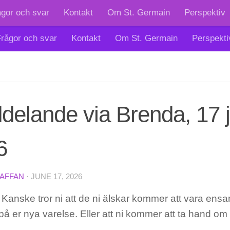
ågor och svar
Kontakt
Om St. Germain
Perspektiv
rågor och svar
Kontakt
Om St. Germain
Perspekti
elande via Brenda, 17 j
6
TAFFAN
·
JUNE 17, 2026
Kanske tror ni att de ni älskar kommer att vara ensa
å er nya varelse. Eller att ni kommer att ta hand om 