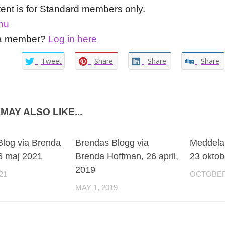
tent is for Standard members only.
nu
 a member?
Log in here
Tweet
Share
Share
Share
MAY ALSO LIKE...
log via Brenda
Brendas Blogg via
Meddela
6 maj 2021
Brenda Hoffman, 26 april,
23 oktob
2019
21
OCTOBER 
MAY 1, 2019