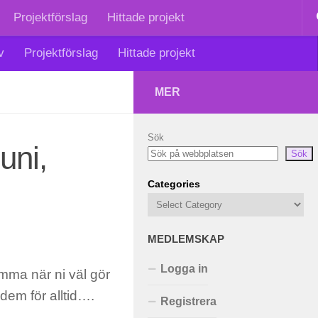
Projektförslag
Hittade projekt
v
Projektförslag
Hittade projekt
MER
Sök
uni,
Sök
Categories
MEDLEMSKAP
Logga in
mma när ni väl gör
dem för alltid….
Registrera