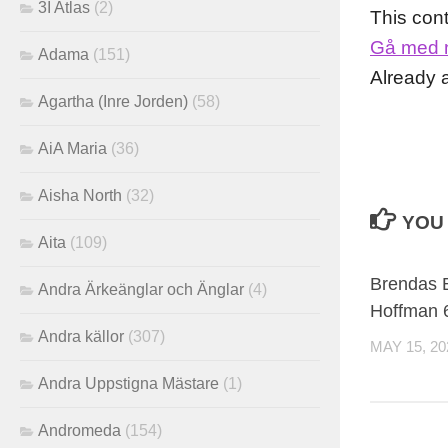
3I Atlas
(2)
This con
Gå med 
Adama
(151)
Already
Agartha (Inre Jorden)
(58)
AiA Maria
(36)
Aisha North
(32)
YOU 
Aita
(109)
Brendas B
Andra Ärkeänglar och Änglar
(4)
Hoffman 
Andra källor
(307)
MAY 15, 20
Andra Uppstigna Mästare
(1)
Andromeda
(154)