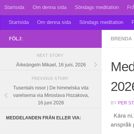
Startsida
Om denna sida
Söndags meditation
Fr
Skip to content
Startsida
Om denna sida
Söndags meditation
F
BRENDA
FÖLJ:
NEXT STORY
Medd
Ärkeängeln Mikael, 16 juni, 2026
PREVIOUS STORY
202
Tusentals rosor | De himmelska vita
varelserna via Miroslava Hozakova,
16 juni 2026
BY
PER S
Kära ni, 
MEDDELANDEN FRÅN ELLER VIA:
anspråk p