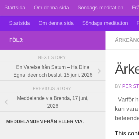
Startsida
Om denna sida
Söndags meditation
Fr
Skip to content
Startsida
Om denna sida
Söndags meditation
F
ÄRKEÄNG
FÖLJ:
NEXT STORY
Ärke
En Varelse från Saturn – Ha Dina
Egna Ideer och beslut, 15 juni, 2026
BY
PER S
PREVIOUS STORY
Meddelande via Brenda, 17 juni,
Varför ha
2026
kan vara 
beteende
MEDDELANDEN FRÅN ELLER VIA:
This con