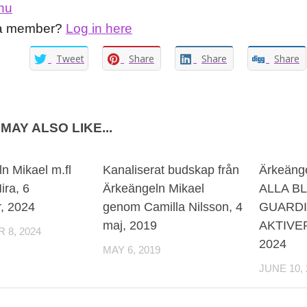
nu
 a member?
Log in here
Tweet
Share
Share
Share
MAY ALSO LIKE...
0
n Mikael m.fl
Kanaliserat budskap från
Ärkeäng
Mira, 6
Ärkeängeln Mikael
ALLA B
, 2024
genom Camilla Nilsson, 4
GUARDI
maj, 2019
AKTIVER
8, 2024
2024
MAY 6, 2019
JUNE 10, 