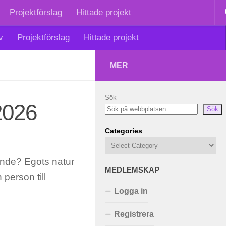
Projektförslag
Hittade projekt
v
Projektförslag
Hittade projekt
MER
Sök
2026
Sök
Categories
dande? Egots natur
MEDLEMSKAP
person till
Logga in
Registrera