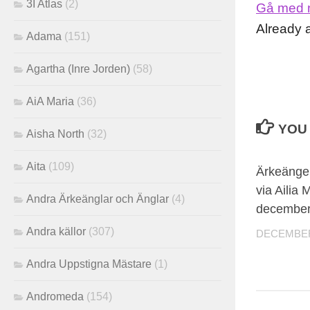
3I Atlas
(2)
Gå med 
Already
Adama
(151)
Agartha (Inre Jorden)
(58)
AiA Maria
(36)
YOU 
Aisha North
(32)
Aita
(109)
Ärkeängel
via Ailia 
Andra Ärkeänglar och Änglar
(4)
december
Andra källor
(307)
DECEMBER 
Andra Uppstigna Mästare
(1)
Andromeda
(154)