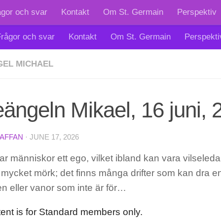
ågor och svar
Kontakt
Om St. Germain
Perspektiv
rågor och svar
Kontakt
Om St. Germain
Perspekti
EL MICHAEL
ängeln Mikael, 16 juni, 
TAFFAN
·
JUNE 17, 2026
r människor ett ego, vilket ibland kan vara vilsele
mycket mörk; det finns många drifter som kan dra en 
n eller vanor som inte är för…
tent is for Standard members only.