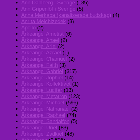
Ann Dahlberg i Sverige
(135)
Ann Gripenlöf i Sverige
(5)
Anna Merkaba (kanaliserade budskap)
(4)
Anrita Melchizedek
(3)
Apollo
(2)
Ärkeängel Ametist
(6)
Ärkeängel Anael
(2)
Ärkeängel Ariel
(2)
Ärkeängel Azrael
(1)
Ärkeängel Chamuel
(2)
Ärkeängel Faith
(3)
Ärkeängel Gabriel
(317)
Ärkeängel Jophiel
(14)
Ärkeängel Kollektivet
(1)
Ärkeängel Lucifer
(13)
Ärkeängel Metatron
(123)
Ärkeängel Michael
(596)
Ärkeängel Nathanael
(2)
Ärkeängel Raphael
(74)
Ärkeängel Sandalfon
(5)
Ärkeängel Uriel
(83)
Ärkeängel Zadkiel
(48)