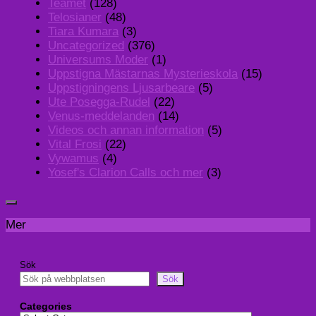
Teamet
(128)
Telosianer
(48)
Tiara Kumara
(3)
Uncategorized
(376)
Universums Moder
(1)
Uppstigna Mästarnas Mysterieskola
(15)
Uppstigningens Ljusarbeare
(5)
Ute Posegga-Rudel
(22)
Venus-meddelanden
(14)
Videos och annan information
(5)
Vital Frosi
(22)
Vywamus
(4)
Yosef's Clarion Calls och mer
(3)
Mer
Sök
Sök
Categories