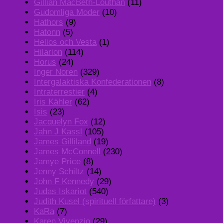
Gillian MacBeth-Louthan
(11)
Gudomliga Moder
(10)
Hathors
(9)
Hatonn
(5)
Helios och Vesta
(1)
Hilarion
(114)
Horus
(24)
Inger Noren
(329)
Intergalaktiska Konfederationen
(8)
Intraterrestier
(4)
Iris Kähler
(62)
Isis
(23)
Jacquelyn Fox
(12)
Jahn J Kassl
(105)
James Gilliland
(19)
James McConnell
(230)
Jamye Price
(8)
Jenny Schiltz
(14)
John F Kennedy
(29)
Judas Iskariot
(540)
Judith Kusel (spirituell författare)
(3)
KaRa
(7)
Karen Vivenzio
(29)