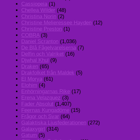
Cassiopeia
(1)
Chellea Wilder
(48)
Christina Norin
(2)
Christine Melieressee Hayden
(12)
Christine Preston
(1)
COBRA
(3)
Daniel Scranton
(1,036)
De Blå Fågelvarelserna
(7)
Delfin och Valriket
(16)
Djwhal Khul
(9)
Draken
(65)
Drakfolket från Maldek
(5)
El Morya
(61)
Elohim
(4)
Enhörningarnas Rike
(17)
Erena Velazquez
(3)
Fader Absolut
(1,407)
Feernas Kungadöme
(15)
Frågor och Svar
(64)
Galaktiska Ljusfederationen
(272)
Galaxygirl
(314)
Gatum
(5)