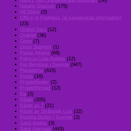
Nancy Tate (kanaliserade budskap)
(30)
Natalie Glasson
(175)
NESARA
(2)
Office of Poofness (ej kanaliserad information)
(23)
Orakel Sara
(12)
Oraklet
(36)
Orion
(7)
Orion Starlight
(1)
Pallas Athena
(69)
Patricia Cota-Robles
(12)
Per Beronius i Sverige
(947)
Plejaderna
(415)
Porda
(16)
Projektfonder
(2)
Projektförslag
(12)
Ra
(2)
Rådet
(205)
Rådet av 7
(21)
Rådet av Strålande Ljus
(22)
Rositha Bohlin i Sverige
(2)
Saint Aeolus
(3)
Saint Germain
(443)