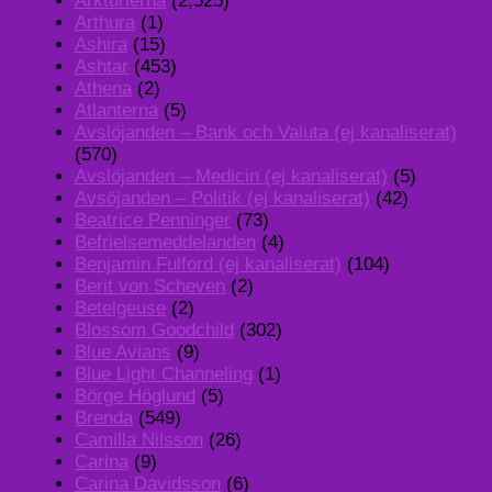
Arkturierna
(2,525)
Arthura
(1)
Ashira
(15)
Ashtar
(453)
Athena
(2)
Atlanterna
(5)
Avslöjanden – Bank och Valuta (ej kanaliserat)
(570)
Avslöjanden – Medicin (ej kanaliserat)
(5)
Avsöjanden – Politik (ej kanaliserat)
(42)
Beatrice Penninger
(73)
Befrielsemeddelanden
(4)
Benjamin Fulford (ej kanaliserat)
(104)
Berit von Scheven
(2)
Betelgeuse
(2)
Blossom Goodchild
(302)
Blue Avians
(9)
Blue Light Channeling
(1)
Börge Höglund
(5)
Brenda
(549)
Camilla Nilsson
(26)
Carina
(9)
Carina Davidsson
(6)