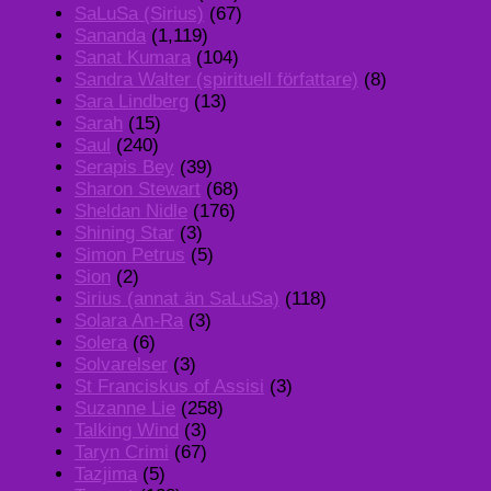
SaLuSa (Sirius)
(67)
Sananda
(1,119)
Sanat Kumara
(104)
Sandra Walter (spirituell författare)
(8)
Sara Lindberg
(13)
Sarah
(15)
Saul
(240)
Serapis Bey
(39)
Sharon Stewart
(68)
Sheldan Nidle
(176)
Shining Star
(3)
Simon Petrus
(5)
Sion
(2)
Sirius (annat än SaLuSa)
(118)
Solara An-Ra
(3)
Solera
(6)
Solvarelser
(3)
St Franciskus of Assisi
(3)
Suzanne Lie
(258)
Talking Wind
(3)
Taryn Crimi
(67)
Tazjima
(5)