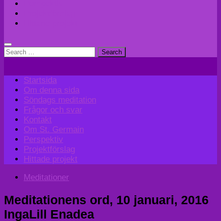
Perspektiv
Projektförslag
Hittade projekt
Search
for:
Startsida
Om denna sida
Söndags meditation
Frågor och svar
Kontakt
Om St. Germain
Perspektiv
Projektförslag
Hittade projekt
Meditationer
Meditationens ord, 10 januari, 2016
IngaLill Enadea