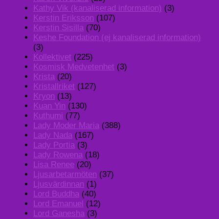
Kathy Vik (kanaliserad information)
(3)
Kerstin Eriksson
(107)
Kerstin Sisilla
(70)
Keshe Foundation (ej kanaliserad information)
(3)
Kollektivet
(225)
Kosmisk Medvetenhet
(3)
Krista
(20)
Kristallriket
(127)
Kryon
(13)
Kuan Yin
(130)
Kuthumi
(77)
Lady Moder Maria
(388)
Lady Nada
(167)
Lady Portia
(3)
Lady Rowena
(18)
Lisa Renee
(20)
Ljusarbetarmöten
(37)
Ljusvärdinnan
(1)
Lord Buddha
(40)
Lord Emanuel
(12)
Lord Ganesha
(3)