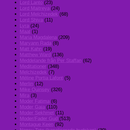
Lord Lanto
(23)
Lord Maitreya
(24)
Lord Melchizedek
(68)
Lord Shiva
(11)
Lyra
(24)
Maat
(1)
Maria Magdalena
(209)
Maryann Rada
(8)
Matt Kahn
(19)
Matthew Ward
(136)
Meddelande från Per Staffan
(62)
Meditationer
(348)
Melchizedek
(7)
Méline Portia Lafont
(5)
Merlin
(12)
Mike Quinsey
(326)
Mira
(3)
Moder Fatima
(6)
Moder Gaia
(110)
Moder Sekhmet
(11)
Moder/Fader Gud
(513)
Montague Keen
(92)