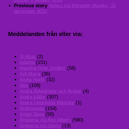
Previous story
Ashira via Meredith Murphy, 31
december 2015
Meddelanden från eller via:
3I Atlas
(2)
Adama
(151)
Agartha (Inre Jorden)
(58)
AiA Maria
(36)
Aisha North
(32)
Aita
(109)
Andra Ärkeänglar och Änglar
(4)
Andra källor
(307)
Andra Uppstigna Mästare
(1)
Andromeda
(154)
Angel Skog
(50)
Änglarna via Ann Albers
(580)
Änglarna via Jenny
(13)