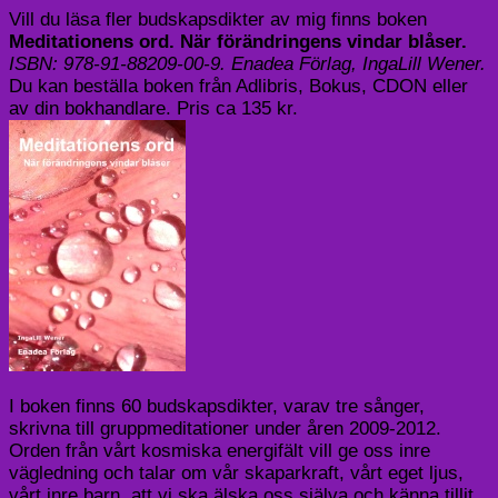
Vill du läsa fler budskapsdikter av mig finns boken
Meditationens ord. När förändringens vindar blåser.
ISBN: 978-91-88209-00-9.
Enadea Förlag, IngaLill Wener.
Du kan beställa boken från Adlibris, Bokus, CDON eller
av din bokhandlare. Pris ca 135 kr.
I boken finns 60 budskapsdikter, varav tre sånger,
skrivna till gruppmeditationer under åren 2009-2012.
Orden från vårt kosmiska energifält vill ge oss inre
vägledning och talar om vår skaparkraft, vårt eget ljus,
vårt inre barn, att vi ska älska oss själva och känna tillit