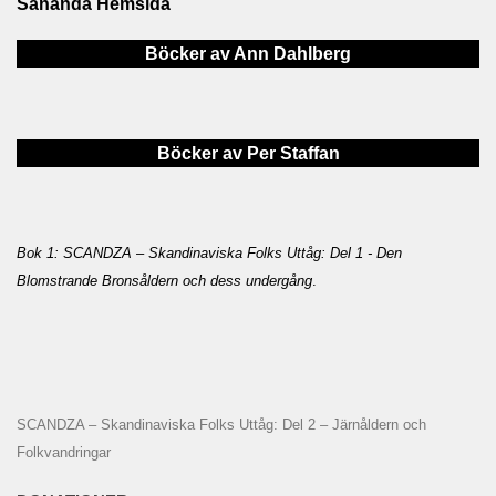
Sananda Hemsida
Böcker av Ann Dahlberg
Böcker av Per Staffan
Bok 1: SCANDZA – Skandinaviska Folks Uttåg: Del 1 - Den
Blomstrande Bronsåldern och dess undergång
.
SCANDZA – Skandinaviska Folks Uttåg: Del 2 – Järnåldern och
Folkvandringar