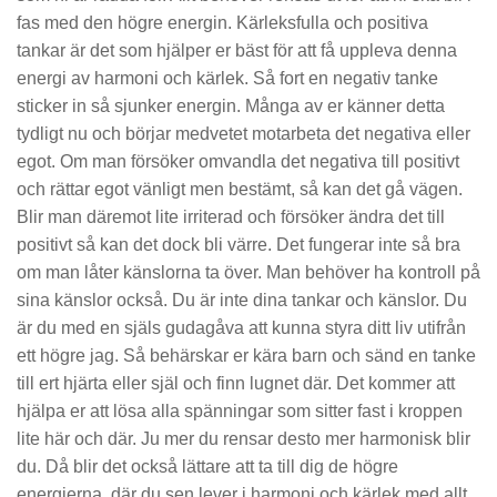
fas med den högre energin. Kärleksfulla och positiva
tankar är det som hjälper er bäst för att få uppleva denna
energi av harmoni och kärlek. Så fort en negativ tanke
sticker in så sjunker energin. Många av er känner detta
tydligt nu och börjar medvetet motarbeta det negativa eller
egot. Om man försöker omvandla det negativa till positivt
och rättar egot vänligt men bestämt, så kan det gå vägen.
Blir man däremot lite irriterad och försöker ändra det till
positivt så kan det dock bli värre. Det fungerar inte så bra
om man låter känslorna ta över. Man behöver ha kontroll på
sina känslor också. Du är inte dina tankar och känslor. Du
är du med en själs gudagåva att kunna styra ditt liv utifrån
ett högre jag. Så behärskar er kära barn och sänd en tanke
till ert hjärta eller själ och finn lugnet där. Det kommer att
hjälpa er att lösa alla spänningar som sitter fast i kroppen
lite här och där. Ju mer du rensar desto mer harmonisk blir
du. Då blir det också lättare att ta till dig de högre
energierna, där du sen lever i harmoni och kärlek med allt