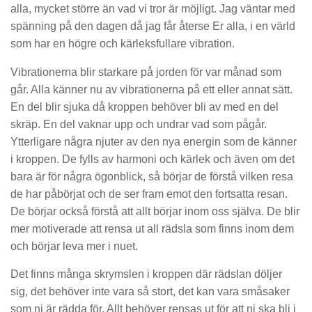
alla, mycket större än vad vi tror är möjligt. Jag väntar med
spänning på den dagen då jag får återse Er alla, i en värld
som har en högre och kärleksfullare vibration.
Vibrationerna blir starkare på jorden för var månad som
går. Alla känner nu av vibrationerna på ett eller annat sätt.
En del blir sjuka då kroppen behöver bli av med en del
skräp. En del vaknar upp och undrar vad som pågår.
Ytterligare några njuter av den nya energin som de känner
i kroppen. De fylls av harmoni och kärlek och även om det
bara är för några ögonblick, så börjar de förstå vilken resa
de har påbörjat och de ser fram emot den fortsatta resan.
De börjar också förstå att allt börjar inom oss själva. De blir
mer motiverade att rensa ut all rädsla som finns inom dem
och börjar leva mer i nuet.
Det finns många skrymslen i kroppen där rädslan döljer
sig, det behöver inte vara så stort, det kan vara småsaker
som ni är rädda för. Allt behöver rensas ut för att ni ska bli i