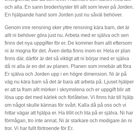
och alla. En sann broder/syster till allt som lever på Jorden.
En hjälpande hand som Jorden just nu såväl behöver.
Genom inre rensning sker yttre rensning kära barn, det är
allt ni behöver göra just nu. Arbeta med er själva och sen
finns det nya uppgifter för er. De kommer fram allt eftersom
ni är mogna för det. Även detta finns inom er. Hela er plan
finns där, därför är det så viktigt att ni börjar med er själva
då ni alla är en del av planen. Planen som innebär att föra
Er själva och Jorden upp i en högre dimension. Ni är på
väg nu kära barn så det är bara att arbeta på. Ljuset hjälper
er att ta fram allt mörker i skrymslena och er uppgift blir att
lösa upp det med kärlek och förlåtelse. Vi finns här till hjälp
om något skulle kännas för svårt. Kalla då på oss och vi
hittar vägar att hjälpa er. Ha tillit och lita på er själva. Ni har
förmågan, tro inte annat. Ni är starkare och modigare än ni
tror. Vi har fullt förtroende för Er.