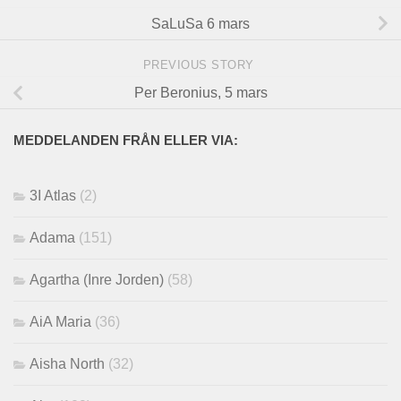
SaLuSa 6 mars
PREVIOUS STORY
Per Beronius, 5 mars
MEDDELANDEN FRÅN ELLER VIA:
3I Atlas
(2)
Adama
(151)
Agartha (Inre Jorden)
(58)
AiA Maria
(36)
Aisha North
(32)