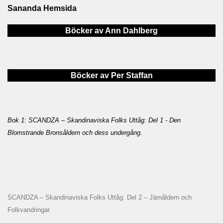
Sananda Hemsida
Böcker av Ann Dahlberg
Böcker av Per Staffan
Bok 1: SCANDZA – Skandinaviska Folks Uttåg: Del 1 - Den
Blomstrande Bronsåldern och dess undergång
.
SCANDZA – Skandinaviska Folks Uttåg: Del 2 – Järnåldern och
Folkvandringar