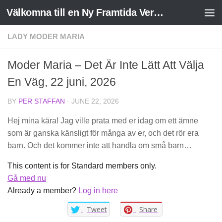
Välkomna till en Ny Framtida Verklighet
Skip to content
LADY MODER MARIA
Moder Maria – Det Är Inte Lätt Att Välja
En Väg, 22 juni, 2026
BY
PER STAFFAN
·
JUNE 22, 2026
Hej mina kära! Jag ville prata med er idag om ett ämne
som är ganska känsligt för många av er, och det rör era
barn. Och det kommer inte att handla om små barn…
This content is for Standard members only.
Gå med nu
Already a member?
Log in here
Tweet
Share