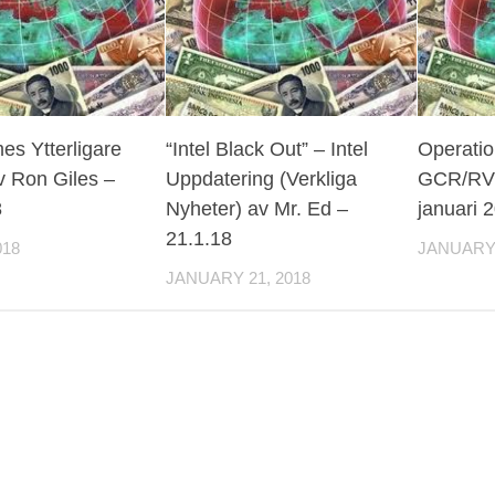
mes Ytterligare
“Intel Black Out” – Intel
Operatio
v Ron Giles –
Uppdatering (Verkliga
GCR/RV I
8
Nyheter) av Mr. Ed –
januari 
21.1.18
018
JANUARY 
JANUARY 21, 2018