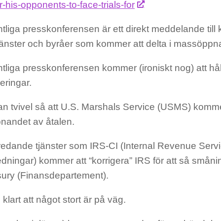
or-his-opponents-to-face-trials-for
tliga presskonferensen är ett direkt meddelande till k
tjänster och byråer som kommer att delta i massöppna
tliga presskonferensen kommer (ironiskt nog) att hå
geringar.
tan tvivel så att U.S. Marshals Service (USMS) komme
andet av åtalen.
redande tjänster som IRS-CI (Internal Revenue Serv
edningar) kommer att “korrigera” IRS för att så smån
ury (Finansdepartement).
 klart att något stort är på väg.