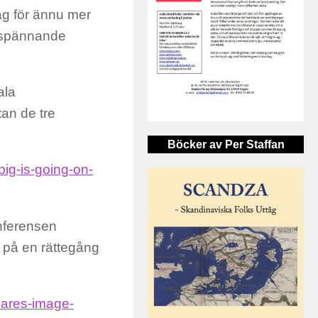
g för ännu mer
omspännande
ala
an de tre
Böcker av Per Staffan
ig-is-going-on-
onferensen
 på en rättegång
hares-image-