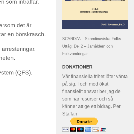
n som inträffar,
tersom det är
akar en börskrasch.
SCANDZA – Skandinaviska Folks
Uttåg: Del 2 – Järnåldern och
arresteringar.
Folkvandringar
heten.
DONATIONER
system (QFS).
Vår finansiella frihet låter vänta
på sig. I och med ökat
finansiellt ansvar ber jag de
som har resurser och så
känner att ge ett bidrag. Per
Staffan