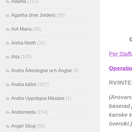
Adama
(151)
Agartha (Inre Jorden)
(58)
AiA Maria
(36)
Aisha North
(32)
Per Staf
Aita
(109)
Operatio
Andra Ärkeänglar och Änglar
(4)
RV/INTE
Andra källor
(307)
(Ansvars
Andra Uppstigna Mästare
(1)
baserad p
Andromeda
(154)
kanske in
översikt.)
Angel Skog
(50)