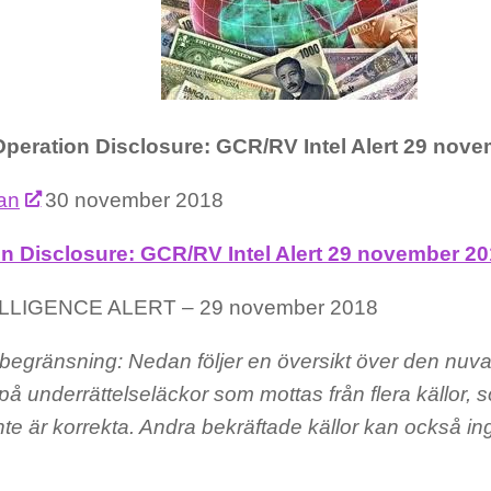
Operation Disclosure: GCR/RV Intel Alert 29 nov
fan
30 november 2018
n Disclosure: GCR/RV Intel Alert 29 november 2
LLIGENCE ALERT – 29 november 2018
begränsning: Nedan följer en översikt över den nuva
å underrättelseläckor som mottas från flera källor, 
te är korrekta. Andra bekräftade källor kan också in