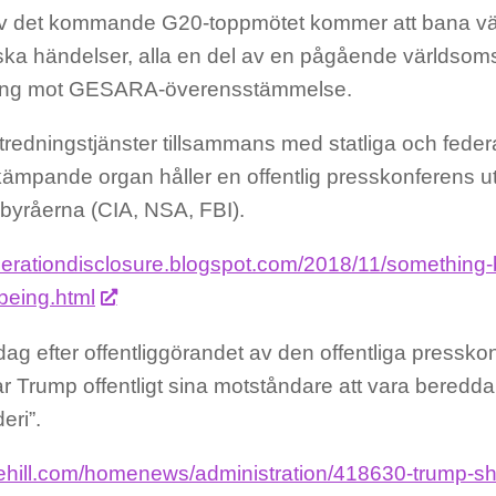
 av det kommande G20-toppmötet kommer att bana vä
iska händelser, alla en del av en pågående världs
ring mot GESARA-överensstämmelse.
utredningstjänster tillsammans med statliga och feder
kämpande organ håller en offentlig presskonferens ut
byråerna (CIA, NSA, FBI).
operationdisclosure.blogspot.com/2018/11/something-b
being.html
ag efter offentliggörandet av den offentliga pressk
 Trump offentligt sina motståndare att vara beredda
deri”.
thehill.com/homenews/administration/418630-trump-s