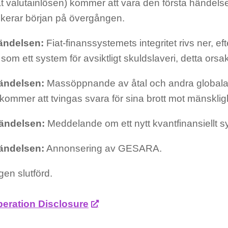
t valutainlösen) kommer att vara den första händelse
dikerar början på övergången.
ändelsen:
Fiat-finanssystemets integritet rivs ner, ef
lt som ett system för avsiktligt skuldslaveri, detta ors
ändelsen:
Massöppnande av åtal och andra globala 
kommer att tvingas svara för sina brott mot mänsklig
händelsen:
Meddelande om ett nytt kvantfinansiellt 
ändelsen:
Annonsering av GESARA.
en slutförd.
eration Disclosure