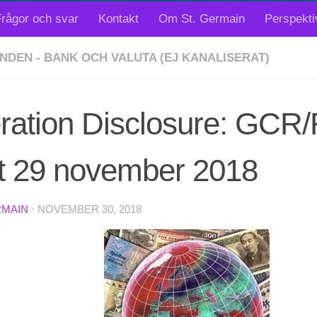
rågor och svar
Kontakt
Om St. Germain
Perspekti
NDEN - BANK OCH VALUTA (EJ KANALISERAT)
ation Disclosure: GCR/R
rt 29 november 2018
RMAIN
·
NOVEMBER 30, 2018