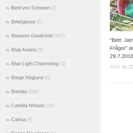
Berit von Scheven
(2)
Betelgeuse
(2)
Blossom Goodchild
(302)
“Betr. Ja
Frågor” a
Blue Avians
(9)
29.7.201
Blue Light Channeling
(1)
JULY 30, 2
Börge Höglund
(5)
Brenda
(549)
Camilla Nilsson
(26)
Carina
(9)