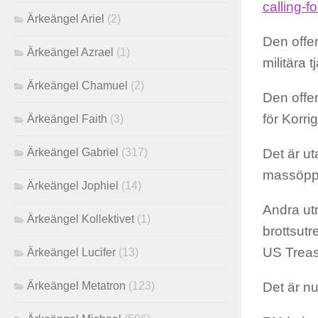
calling-f
Ärkeängel Ariel
(2)
Den offen
Ärkeängel Azrael
(1)
militära 
Ärkeängel Chamuel
(2)
Den offen
för Korri
Ärkeängel Faith
(3)
Ärkeängel Gabriel
(317)
Det är u
massöppn
Ärkeängel Jophiel
(14)
Andra ut
Ärkeängel Kollektivet
(1)
brottsutr
US Treas
Ärkeängel Lucifer
(13)
Ärkeängel Metatron
(123)
Det är nu