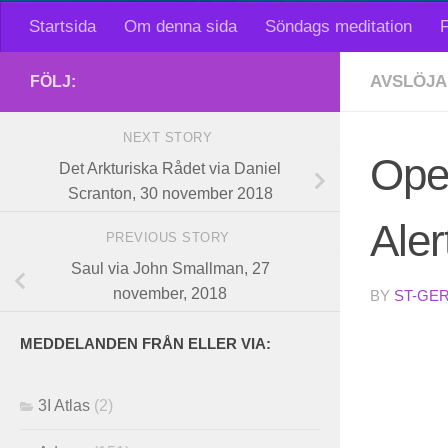
Startsida
Om denna sida
Söndags meditation
F
AVSLÖJA
FÖLJ:
NEXT STORY
Oper
Det Arkturiska Rådet via Daniel
Scranton, 30 november 2018
Ale
PREVIOUS STORY
Saul via John Smallman, 27
november, 2018
BY
ST-GE
MEDDELANDEN FRÅN ELLER VIA:
3I Atlas
(2)