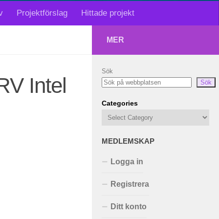
v
Projektförslag
Hittade projekt
MER
Sök
V Intel
Sök
Categories
MEDLEMSKAP
Logga in
Registrera
Ditt konto