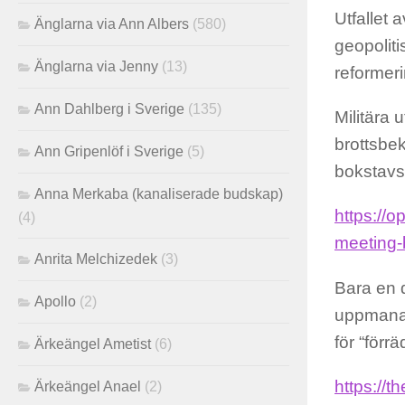
Utfallet
Änglarna via Ann Albers
(580)
geopolit
Änglarna via Jenny
(13)
reforme
Ann Dahlberg i Sverige
(135)
Militära 
brottsbe
Ann Gripenlöf i Sverige
(5)
bokstavs
Anna Merkaba (kanaliserade budskap)
https://
(4)
meeting-
Anrita Melchizedek
(3)
Bara en d
Apollo
(2)
uppmanar
för “förrä
Ärkeängel Ametist
(6)
https://
Ärkeängel Anael
(2)