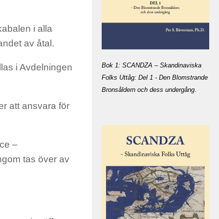
abalen i alla
ndet av åtal.
Bok 1: SCANDZA – Skandinaviska
llas i Avdelningen
Folks Uttåg: Del 1 - Den Blomstrande
Bronsåldern och dess undergång
.
r att ansvara för
ice –
ingom tas över av