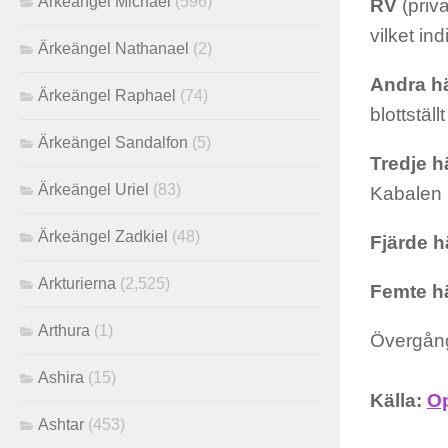
Ärkeängel Michael
(596)
RV
(priva
vilket in
Ärkeängel Nathanael
(2)
Andra h
Ärkeängel Raphael
(74)
blottstäl
Ärkeängel Sandalfon
(5)
Tredje h
Ärkeängel Uriel
(83)
Kabalen 
Ärkeängel Zadkiel
(48)
Fjärde 
Arkturierna
(2,525)
Femte h
Arthura
(1)
Övergång
Ashira
(15)
Källa:
Op
Ashtar
(453)