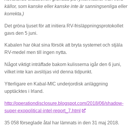
källor, som kanske eller kanske inte är sanningsenliga eller
korrekta.)
Det gröna ljuset för att initiera RV-frisläppningsprotokollet
gavs den 5 juni.
Kabalen har ökat sina försök att bryta systemet och stjäla
RV-medel men till ingen nytta.
Något viktigt inträffade bakom kulisserna igår den 6 juni,
vilket inte kan avslöjas vid denna tidpunkt.
Ytterligare en Kabal-MIC underjordisk anläggning
upptäcktes i Irland.
http://operationdisclosure.blogspot.com/2018/06/shadow-
super-exopolitical-intel-report_7.html
35 058 förseglade åtal har lämnats in den 31 maj 2018.