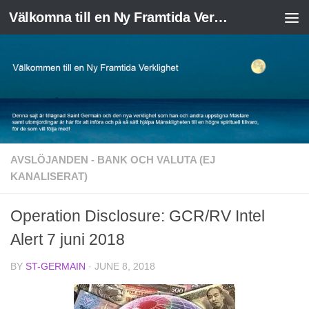
Välkomna till en Ny Framtida Verklighet
Skip to content
AVSLÖJANDEN - BANK OCH VALUTA (EJ
KANALISERAT)
Operation Disclosure: GCR/RV Intel
Alert 7 juni 2018
BY
ST-GERMAIN
·
JUNE 8, 2018