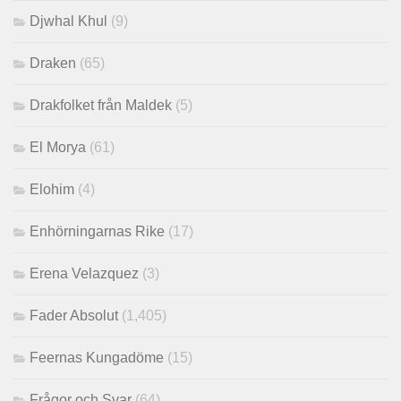
Djwhal Khul
(9)
Draken
(65)
Drakfolket från Maldek
(5)
El Morya
(61)
Elohim
(4)
Enhörningarnas Rike
(17)
Erena Velazquez
(3)
Fader Absolut
(1,405)
Feernas Kungadöme
(15)
Frågor och Svar
(64)