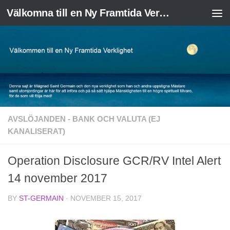
Välkomna till en Ny Framtida Verklighet
Skip to content
AVSLÖJANDEN - BANK OCH VALUTA (EJ
KANALISERAT)
Operation Disclosure GCR/RV Intel Alert
14 november 2017
BY
ST-GERMAIN
·
NOVEMBER 15, 2017