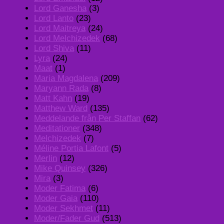
Lord Ganesha
(3)
Lord Lanto
(23)
Lord Maitreya
(24)
Lord Melchizedek
(68)
Lord Shiva
(11)
Lyra
(24)
Maat
(1)
Maria Magdalena
(209)
Maryann Rada
(8)
Matt Kahn
(19)
Matthew Ward
(135)
Meddelande från Per Staffan
(62)
Meditationer
(348)
Melchizedek
(7)
Méline Portia Lafont
(5)
Merlin
(12)
Mike Quinsey
(326)
Mira
(3)
Moder Fatima
(6)
Moder Gaia
(110)
Moder Sekhmet
(11)
Moder/Fader Gud
(513)