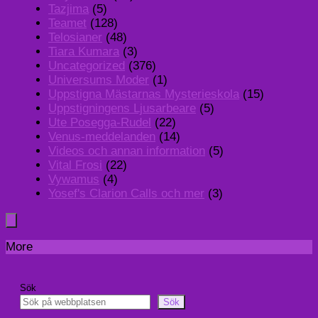
Tazjima
(5)
Teamet
(128)
Telosianer
(48)
Tiara Kumara
(3)
Uncategorized
(376)
Universums Moder
(1)
Uppstigna Mästarnas Mysterieskola
(15)
Uppstigningens Ljusarbeare
(5)
Ute Posegga-Rudel
(22)
Venus-meddelanden
(14)
Videos och annan information
(5)
Vital Frosi
(22)
Vywamus
(4)
Yosef's Clarion Calls och mer
(3)
More
Sök
Sök