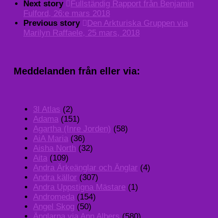
Next story
Fullständig Rapport från Benjamin
Fulford, 26:e mars 2018
Previous story
Den Arkturiska Gruppen via
Marilyn Raffaele, 25 mars, 2018
Meddelanden från eller via:
3I Atlas
(2)
Adama
(151)
Agartha (Inre Jorden)
(58)
AiA Maria
(36)
Aisha North
(32)
Aita
(109)
Andra Ärkeänglar och Änglar
(4)
Andra källor
(307)
Andra Uppstigna Mästare
(1)
Andromeda
(154)
Angel Skog
(50)
Änglarna via Ann Albers
(580)