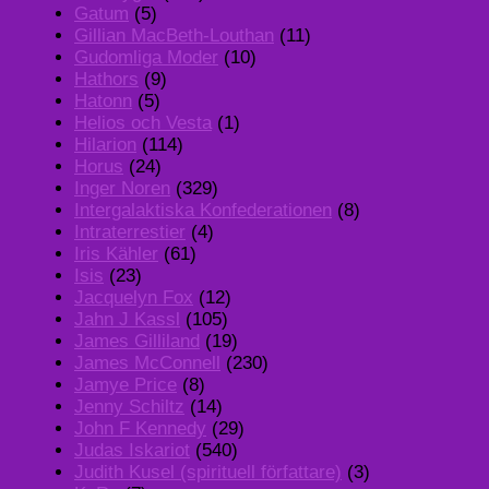
Gatum
(5)
Gillian MacBeth-Louthan
(11)
Gudomliga Moder
(10)
Hathors
(9)
Hatonn
(5)
Helios och Vesta
(1)
Hilarion
(114)
Horus
(24)
Inger Noren
(329)
Intergalaktiska Konfederationen
(8)
Intraterrestier
(4)
Iris Kähler
(61)
Isis
(23)
Jacquelyn Fox
(12)
Jahn J Kassl
(105)
James Gilliland
(19)
James McConnell
(230)
Jamye Price
(8)
Jenny Schiltz
(14)
John F Kennedy
(29)
Judas Iskariot
(540)
Judith Kusel (spirituell författare)
(3)