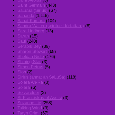
Saint Aeolus
(3)
Saint Germain
(443)
SaLuSa (Sirius)
(67)
Sananda
(1,118)
Sanat Kumara
(104)
Sandra Walter (spirituell författare)
(8)
Sara Lindberg
(13)
Sarah
(15)
Saul
(240)
Serapis Bey
(39)
Sharon Stewart
(68)
Sheldan Nidle
(176)
Shining Star
(3)
Simon Petrus
(5)
Sion
(2)
Sirius (annat än SaLuSa)
(118)
Solara An-Ra
(3)
Solera
(6)
Solvarelser
(3)
St Franciskus of Assisi
(3)
Suzanne Lie
(258)
Talking Wind
(3)
Taryn Crimi
(67)