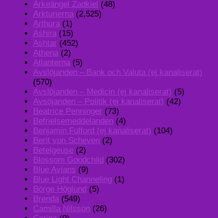
Ärkeängel Zadkiel
(48)
Arkturierna
(2,525)
Arthura
(1)
Ashira
(15)
Ashtar
(452)
Athena
(2)
Atlanterna
(5)
Avslöjanden – Bank och Valuta (ej kanaliserat)
(570)
Avslöjanden – Medicin (ej kanaliserat)
(5)
Avsöjanden – Politik (ej kanaliserat)
(42)
Beatrice Penninger
(73)
Befrielsemeddelanden
(4)
Benjamin Fulford (ej kanaliserat)
(104)
Berit von Scheven
(2)
Betelgeuse
(2)
Blossom Goodchild
(302)
Blue Avians
(9)
Blue Light Channeling
(1)
Börge Höglund
(5)
Brenda
(549)
Camilla Nilsson
(26)