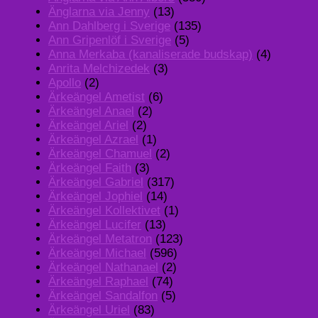
Änglarna via Jenny
(13)
Ann Dahlberg i Sverige
(135)
Ann Gripenlöf i Sverige
(5)
Anna Merkaba (kanaliserade budskap)
(4)
Anrita Melchizedek
(3)
Apollo
(2)
Ärkeängel Ametist
(6)
Ärkeängel Anael
(2)
Ärkeängel Ariel
(2)
Ärkeängel Azrael
(1)
Ärkeängel Chamuel
(2)
Ärkeängel Faith
(3)
Ärkeängel Gabriel
(317)
Ärkeängel Jophiel
(14)
Ärkeängel Kollektivet
(1)
Ärkeängel Lucifer
(13)
Ärkeängel Metatron
(123)
Ärkeängel Michael
(596)
Ärkeängel Nathanael
(2)
Ärkeängel Raphael
(74)
Ärkeängel Sandalfon
(5)
Ärkeängel Uriel
(83)