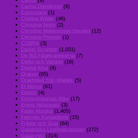
Carina
(9)
Carina Davidsson
(6)
Cassiopeia
(1)
Chellea Wilder
(46)
Christina Norin
(2)
Christine Melieressee Hayden
(12)
Christine Preston
(1)
COBRA
(3)
Daniel Scranton
(1,031)
De Blå Fågelvarelserna
(7)
Delfin och Valriket
(16)
Djwhal Khul
(9)
Draken
(65)
Drakfolket från Maldek
(5)
El Morya
(61)
Elohim
(4)
Enhörningarnas Rike
(17)
Erena Velazquez
(3)
Fader Absolut
(1,405)
Feernas Kungadöme
(15)
Frågor och Svar
(64)
Galaktiska Ljusfederationen
(272)
Galaxygirl
(314)