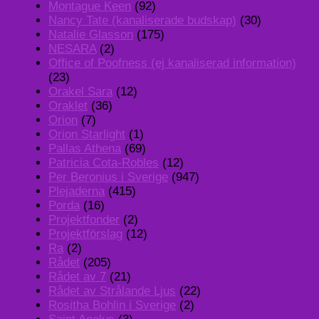
Montague Keen
(92)
Nancy Tate (kanaliserade budskap)
(30)
Natalie Glasson
(175)
NESARA
(2)
Office of Poofness (ej kanaliserad information)
(23)
Orakel Sara
(12)
Oraklet
(36)
Orion
(7)
Orion Starlight
(1)
Pallas Athena
(69)
Patricia Cota-Robles
(12)
Per Beronius i Sverige
(947)
Plejaderna
(415)
Porda
(16)
Projektfonder
(2)
Projektförslag
(12)
Ra
(2)
Rådet
(205)
Rådet av 7
(21)
Rådet av Strålande Ljus
(22)
Rositha Bohlin i Sverige
(2)