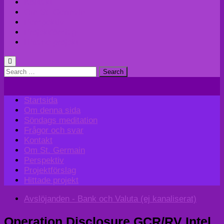
Kontakt
Om St. Germain
Perspektiv
Projektförslag
Hittade projekt
Search
for:
Startsida
Om denna sida
Söndags meditation
Frågor och svar
Kontakt
Om St. Germain
Perspektiv
Projektförslag
Hittade projekt
Avslöjanden - Bank och Valuta (ej kanaliserat)
Operation Disclosure GCR/RV Intel