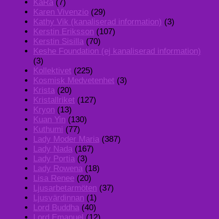
KaRa
(7)
Karen Vivenzio
(29)
Kathy Vik (kanaliserad information)
(3)
Kerstin Eriksson
(107)
Kerstin Sisilla
(70)
Keshe Foundation (ej kanaliserad information)
(3)
Kollektivet
(225)
Kosmisk Medvetenhet
(3)
Krista
(20)
Kristallriket
(127)
Kryon
(13)
Kuan Yin
(130)
Kuthumi
(77)
Lady Moder Maria
(387)
Lady Nada
(167)
Lady Portia
(3)
Lady Rowena
(18)
Lisa Renee
(20)
Ljusarbetarmöten
(37)
Ljusvärdinnan
(1)
Lord Buddha
(40)
Lord Emanuel
(12)