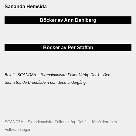
Sananda Hemsida
Böcker av Ann Dahlberg
Böcker av Per Staffan
Bok 1: SCANDZA – Skandinaviska Folks Uttåg: Del 1 - Den
Blomstrande Bronsåldern och dess undergång
.
SCANDZA – Skandinaviska Folks Uttåg: Del 2 – Järnåldern och
Folkvandringar