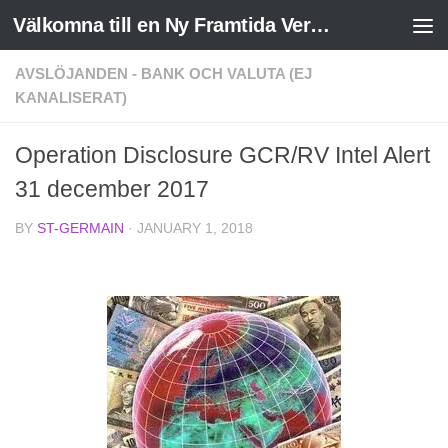
Välkomna till en Ny Framtida Verklighet
Skip to content
AVSLÖJANDEN - BANK OCH VALUTA (EJ
KANALISERAT)
Operation Disclosure GCR/RV Intel Alert
31 december 2017
BY
ST-GERMAIN
·
JANUARY 1, 2018