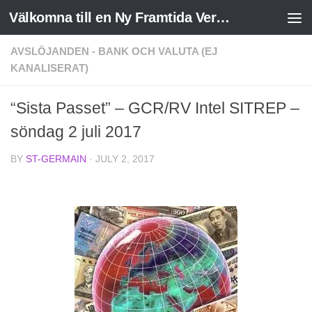
Välkomna till en Ny Framtida Verklighet
Skip to content
AVSLÖJANDEN - BANK OCH VALUTA (EJ
KANALISERAT)
“Sista Passet” – GCR/RV Intel SITREP –
söndag 2 juli 2017
BY
ST-GERMAIN
·
JULY 2, 2017