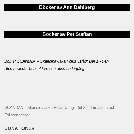
Böcker av Ann Dahlberg
Böcker av Per Staffan
Bok 1: SCANDZA – Skandinaviska Folks Uttåg: Del 1 - Den
Blomstrande Bronsåldern och dess undergång
.
SCANDZA – Skandinaviska Folks Uttåg: Del 2 – Järnåldern och
Folkvandringar
DONATIONER