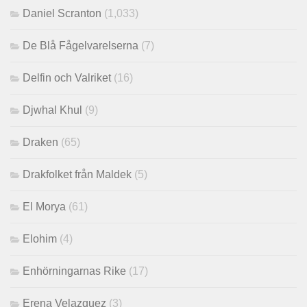
Daniel Scranton
(1,033)
De Blå Fågelvarelserna
(7)
Delfin och Valriket
(16)
Djwhal Khul
(9)
Draken
(65)
Drakfolket från Maldek
(5)
El Morya
(61)
Elohim
(4)
Enhörningarnas Rike
(17)
Erena Velazquez
(3)