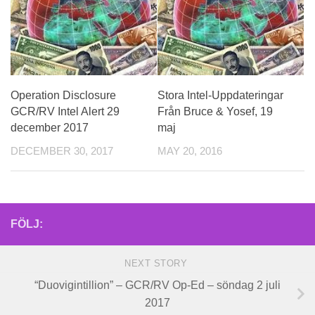
Operation Disclosure
Stora Intel-Uppdateringar
GCR/RV Intel Alert 29
Från Bruce & Yosef, 19
december 2017
maj
DECEMBER 30, 2017
MAY 20, 2016
FÖLJ:
NEXT STORY
“Duovigintillion” – GCR/RV Op-Ed – söndag 2 juli
2017