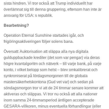
sista hindren. Vi tror också att Trump individuellt har
överlämnat sig till denna gruppering, eftersom han inte är
ansvarig för USA: s republik.
Bearbetning?
Operation Eternal Sunshine startades igår, och
frigöringsaktiveringen följer solens bana.
Översatt: Auktorisation att släppa alla nya digitala
gulduppbackade krediter (det som var pengar) via deras
högre kvantalgoritm och nätverk – till varje bank, på varje
konto, i vilket belopp som helst – blev omkalibrerat och
synkroniserat på lördagsmorgonen till de globala
mastersäkerhetskontona (Gud vet var) och sedan på
söndagsmorgon tror vi att de 24 timmar senare kommer att
aktiveras och släppas. Vi tror nu också att alla nationer
inom samma 24-timmarsperiod äntligen accepterade
GESARA-villkoren, minus eventuella förhandlingar (eller