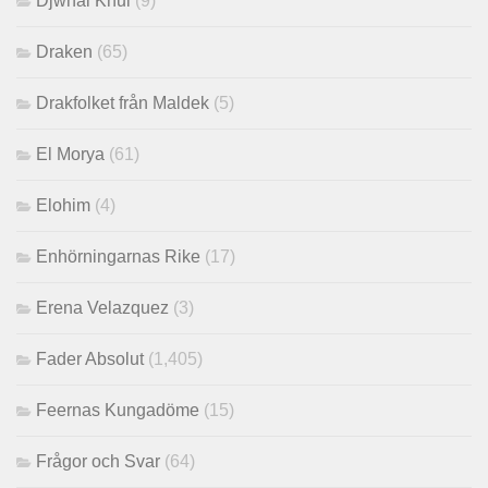
Djwhal Khul
(9)
Draken
(65)
Drakfolket från Maldek
(5)
El Morya
(61)
Elohim
(4)
Enhörningarnas Rike
(17)
Erena Velazquez
(3)
Fader Absolut
(1,405)
Feernas Kungadöme
(15)
Frågor och Svar
(64)