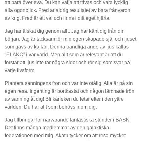
att bara överleva. Du kan välja att trivas och vara lycklig i
alla ögonblick. Fred är aldrig resultatet av bara frånvaron
av krig. Fred är ett val och finns i ditt eget hjärta.
Jag har älskat dig genom allt. Jag har känt dig från din
början. Jag är tacksam för min egen skapade själ och ljuset
som gavs av källan. Denna oändliga ande av ljus kallas
“ELAKO” i vår värld. Men allt som är relevant är att du
förstår att ljus inte tar några sidor och rör sig som svar på
varje livsform.
Plantera sanningens frön och var inte otålig. Alla är på sin
egen resa. Ingenting är bortkastat och någon lämnade frön
av sanning åt dig! Bli kärleken du letar efter i den yttre
världen. Du har allt som behövs inom dig.
Jag tillbringar för närvarande fantastiska stunder i BASK.
Det finns många medlemmar av den galaktiska
federationen med mig. Akatu tycker om att resa mycket