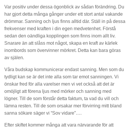
Var positiv under dessa ögonblick av sådan förändring. Du
har gjort detta många gånger under ett stort antal vakande
drömmar. Sanning och ljus finns alltid där. Ställ in på dessa
frekvenser med kraften i din egen medvetenhet. Förstå
sedan den oändliga kopplingen som finns inom allt liv.
Snarare än att slåss mot något, skapa en kraft av kärlek
inombords som övervinner mörkret. Detta kan bara göras
av själen.
Våra budskap kommunicerar endast sanning. Men som du
tydligt kan se är det inte alla som tar emot sanningen. Vi
önskar fred för alla varelser men vi vet också att det är
omöjligt att förena ljus med mörker och sanning med
lögner. Till de som förstår detta faktum, ta vad du vill och
lämna resten. Till de som orsakar mer förvirring mitt bland
sanna sökare säger vi “Sov vidare”….
Efter skiftet kommer många att vara närvarande för att