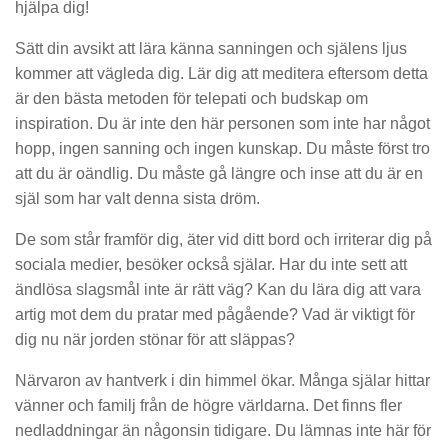
hjälpa dig!
Sätt din avsikt att lära känna sanningen och själens ljus
kommer att vägleda dig. Lär dig att meditera eftersom detta
är den bästa metoden för telepati och budskap om
inspiration. Du är inte den här personen som inte har något
hopp, ingen sanning och ingen kunskap. Du måste först tro
att du är oändlig. Du måste gå längre och inse att du är en
själ som har valt denna sista dröm.
De som står framför dig, äter vid ditt bord och irriterar dig på
sociala medier, besöker också själar. Har du inte sett att
ändlösa slagsmål inte är rätt väg? Kan du lära dig att vara
artig mot dem du pratar med pågående? Vad är viktigt för
dig nu när jorden stönar för att släppas?
Närvaron av hantverk i din himmel ökar. Många själar hittar
vänner och familj från de högre världarna. Det finns fler
nedladdningar än någonsin tidigare. Du lämnas inte här för