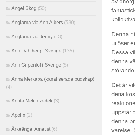
av energ
Angel Skog
(50)
fantasti
kollekti
Änglarna via Ann Albers
(580)
Denna hi
Änglarna via Jenny
(13)
utlöser 
Ann Dahlberg i Sverige
(135)
Dessa vi
denna vå
Ann Gripenlöf i Sverige
(5)
störande 
Anna Merkaba (kanaliserade budskap)
Det är vi
(4)
detta kos
Anrita Melchizedek
(3)
reaktione
uppstår 
Apollo
(2)
denna pro
Ärkeängel Ametist
(6)
varelse. S