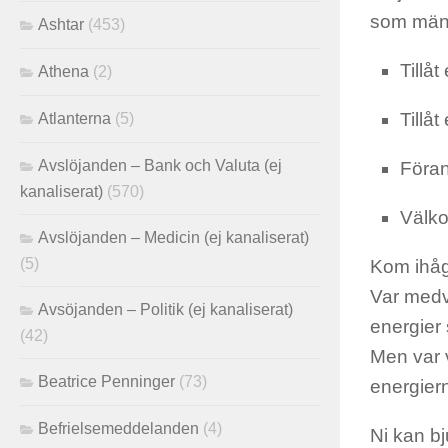
som mäns
Ashtar
(453)
Tillåt
Athena
(2)
Tillå
Atlanterna
(5)
Avslöjanden – Bank och Valuta (ej
Föran
kanaliserat)
(570)
Välko
Avslöjanden – Medicin (ej kanaliserat)
(5)
Kom ihåg 
Var medv
Avsöjanden – Politik (ej kanaliserat)
energier 
(42)
Men var 
Beatrice Penninger
(73)
energier
Befrielsemeddelanden
(4)
Ni kan bj