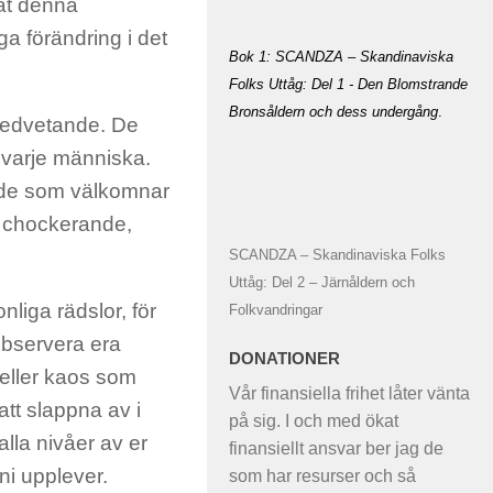
lat denna
iga
förändring
i det
Bok 1: SCANDZA – Skandinaviska
Folks Uttåg: Del 1 - Den Blomstrande
Bronsåldern och dess undergång
.
 medvetande.
De
 varje människa.
s de som välkomnar
r chockerande,
SCANDZA – Skandinaviska Folks
Uttåg: Del 2 – Järnåldern och
liga rädslor, för
Folkvandringar
Observera era
DONATIONER
eller kaos
som
Vår finansiella frihet låter vänta
tt slappna av i
på sig. I och med ökat
alla nivåer av er
finansiellt ansvar ber jag de
ni upplever.
som har resurser och så