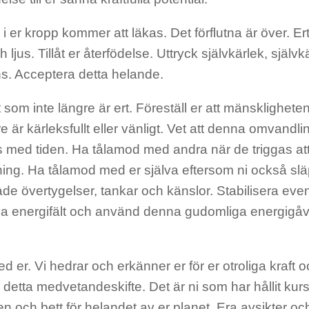
 i er kropp kommer att läkas. Det förflutna är över. Ert 
h ljus.
T
i
llåt
er återfödelse. Uttryck självkärlek, sjä
s. Acceptera detta helande.
t som inte längre är ert.
Föreställ er att mänsklighete
re är kärleksfullt eller vänligt. Vet att denna omvandli
s med tiden. Ha tålamod med andra när de triggas att
ing.
Ha tålamod med er själva eftersom ni också slä
de övertygelser,
tankar och känslor. Stabilisera event
ga ener
gifält och använd denna gudomliga energigå
ed er. Vi hedrar och erkänner er för er otroliga kraft oc
a detta medvetandeskifte.
Det är ni som har hållit kurs
nen
och bett för helandet av er planet. Era avsikter och