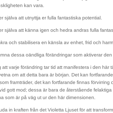
kligheten kan vara.
 er själva att utnyttja er fulla fantastiska potential.
t er själva att känna igen och hedra andras fulla fantas
kra och stabilisera en känsla av enhet, frid och harmo
mna dessa oändliga förändringar som aktiverar den 
att varje förändring tar tid att manifestera i den här
etna om att detta bara är
början. Det kan fortfarande
som framträder, det kan fortfarande finnas
förvirring
vid gott mod; de
ssa är bara de återstående f
elaktiga
na som är på väg ut ur den här dimensionen.
uda in kraften
från
det Violetta Ljuset för att transfor