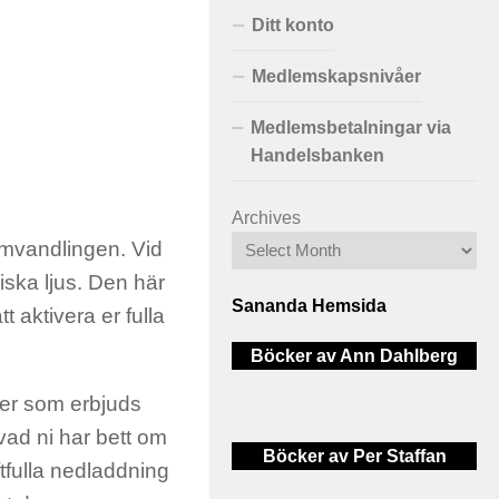
Ditt konto
Medlemskapsnivåer
Medlemsbetalningar via
Handelsbanken
Archives
omvandling
en
.
Vid
iska ljus. Den här
Sananda Hemsida
tt
aktivera er fulla
Böcker av Ann Dahlberg
ner som erbjuds
vad ni har bett om
Böcker av Per Staffan
fulla nedladdning