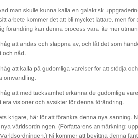
 vad man skulle kunna kalla en galaktisk uppgraderi
 sitt arbete kommer
det att bli mycket lättare, men fö
sig
förändring kan denna process vara lite mer utma
håg att andas och slappna av,
och låt det som händ
et och nåd.
håg att kalla på gudomliga varelser för att stödja och 
a omvandling.
håg att med tacksamhet erkänna de gudomliga vare
t
era visioner och avsikter för denna förändring.
sets krigare, här för att förankra denna nya sanning. 
 nya världsordningen. (Författarens
anmärkning: upp
Världsordningen
.)
Ni kommer att bevittna denna fant