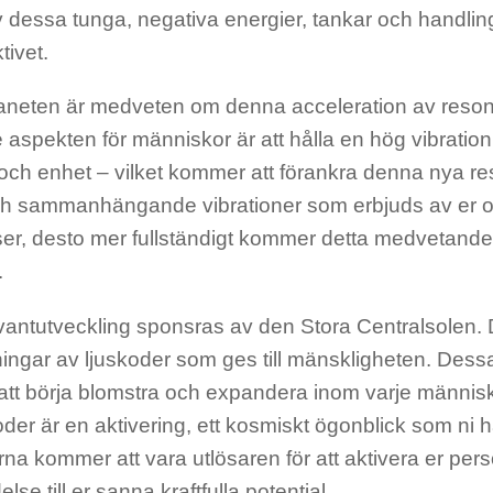
 dessa tunga, negativa energier, tankar och handling
tivet.
laneten är medveten om denna acceleration av reso
te aspekten
för människor är att hålla en hög vibration
och enhet – vilke
t
kommer att förankra denna nya re
ch
sammanhängande vibrationer som erbjuds av er 
ser, desto mer fullständigt kommer
detta medvetandes
.
antutveckling sponsras av den Stora Centralsolen. D
ingar av ljuskoder som ges till mänskligheten. Dess
tt börja
blomstra och expandera inom varje männis
er är en aktivering, ett kosmiskt ögonbli
ck som ni h
na kommer att vara utlösaren för att aktivera er pers
else till er sanna
kraftfulla potential.