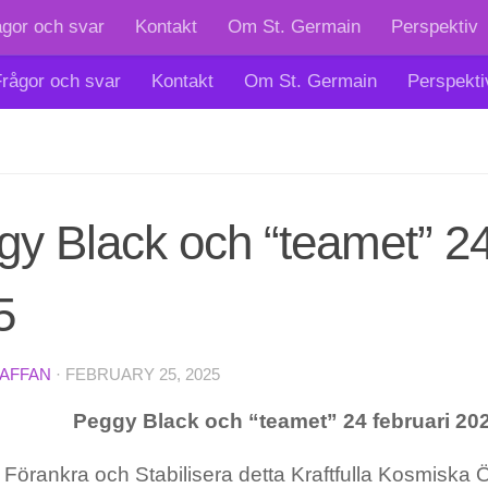
ågor och svar
Kontakt
Om St. Germain
Perspektiv
rågor och svar
Kontakt
Om St. Germain
Perspekti
y Black och “teamet” 24
5
TAFFAN
·
FEBRUARY 25, 2025
Peggy Black och “teamet” 2
4 februari 20
Förankra och Stabilisera detta Kraftfulla Kosmiska 