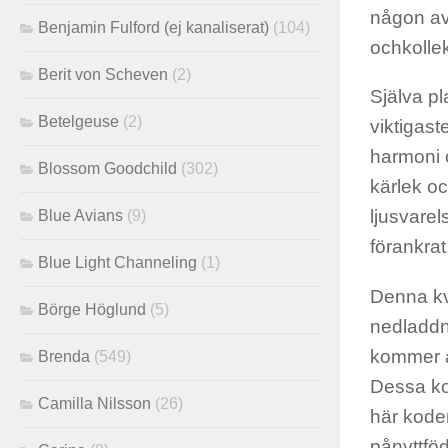
någon av
Benjamin Fulford (ej kanaliserat)
(104)
och
kollek
Berit von Scheven
(2)
Själva p
Betelgeuse
(2)
viktigas
harmoni 
Blossom Goodchild
(302)
kärlek o
ljusvarel
Blue Avians
(9)
förankrat
Blue Light Channeling
(1)
Denna kv
Börge Höglund
(5)
nedladdn
kommer a
Brenda
(549)
Dessa kod
Camilla Nilsson
(26)
här koder
pånyttföd