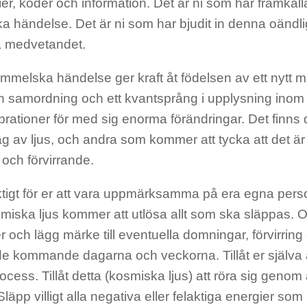
i
er
, koder och information. Det är ni som har framkal
ska händelse. Det är ni som har
bjudit in denna oändl
va medvetandet.
mmelska händelse ger kraft åt födelsen av ett nytt
en samordning
och
ett kvantsprång i upplysning inom
brationer för med sig enorma föränd
ringar. Det finn
g av ljus, och andra so
m kommer att tycka att det ä
och förvirrande.
ktigt för er att vara uppmärksamma på era egna person
miska ljus kommer att utlö
sa allt som ska släppas. 
r och lägg märke till eventuella domningar, förvirring 
de kommande dagarna och veckorna. Tillåt er själva a
cess. Tillåt d
etta (kosmiska ljus) att röra sig genom 
läpp villigt alla negativ
a eller felaktiga
energier som 