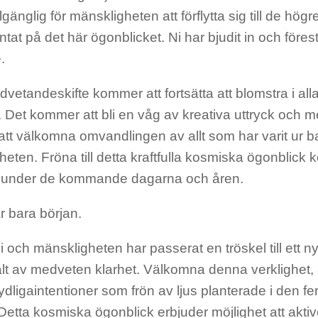
llgänglig för mänskligheten
att förflytta sig till de h
ntat på det här ögonblicket.
Ni har bjudit in och föres
.
vetandeskifte kommer att fortsätta att blomstra i all
 Det kommer att bli en våg av kreativa uttryck
och m
tt välkomna omvandlingen av allt som har varit ur ba
eten. Fröna till detta k
raftfulla kosmiska ögonblick k
 under de kommande dagarna och åren.
r bara början.
ni och mänskligheten har passerat en tröskel till ett ny
ält av medveten klarhet.
Välkomna denna verklighet,
ydliga
intentioner som frön av ljus planterade i den fe
Detta kosmiska ögonblick erbjuder möjlighet att aktive