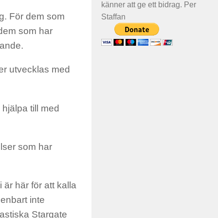
känner att ge ett bidrag. Per
ng. För dem som
Staffan
r dem som har
nande.
er utvecklas med
hjälpa till med
lser som har
Ni
är här för att kalla
enbart inte
astiska Stargate