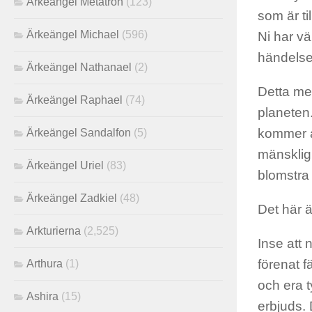
Ärkeängel Metatron
(123)
som är ti
Ärkeängel Michael
(596)
Ni har vä
händelse
Ärkeängel Nathanael
(2)
Detta med
Ärkeängel Raphael
(74)
planeten.
kommer a
Ärkeängel Sandalfon
(5)
mänskligh
Ärkeängel Uriel
(83)
blomstra
Ärkeängel Zadkiel
(48)
Det här ä
Arkturierna
(2,525)
Inse att 
förenat f
Arthura
(1)
och era
t
Ashira
(15)
erbjuds.