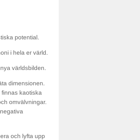
tiska potential.
ni i hela er värld.
nya världsbild
en
.
 täta dimensionen.
 finnas kaotiska
 och omvälvningar.
 negativa
mera
och lyfta upp