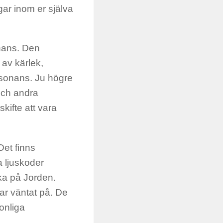
ar inom er själva
nans. Den
av kärlek,
so
nans. Ju högre
och andra
kifte att vara
et finns
a ljuskoder
ka på Jorden.
ar väntat på. De
onliga