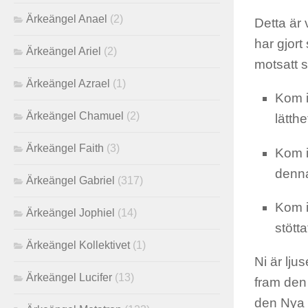
Ärkeängel Anael
(2)
Detta är
har gjort
Ärkeängel Ariel
(2)
motsatt 
Ärkeängel Azrael
(1)
Kom i
Ärkeängel Chamuel
(2)
lätth
Ärkeängel Faith
(3)
Kom i
denn
Ärkeängel Gabriel
(317)
Kom i
Ärkeängel Jophiel
(14)
stötta
Ärkeängel Kollektivet
(1)
Ni är lju
Ärkeängel Lucifer
(13)
fram den
den Nya 