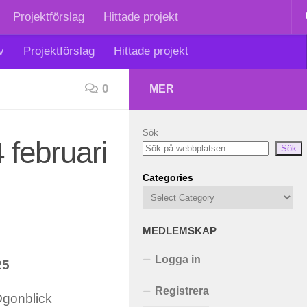
Projektförslag
Hittade projekt
v
Projektförslag
Hittade projekt
0
MER
Sök
 februari
Sök
Categories
MEDLEMSKAP
Logga in
25
Registrera
Ögonblick