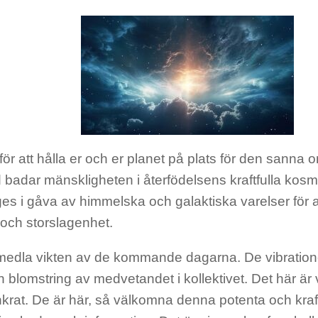
 för att hålla er och er planet
på plats för den sanna 
d badar mänskligheten i åt
e
r
födelsen
s
kraftfulla ko
sm
es i gåva av himmelska och galaktiska varelser för a
 och storslagenhet.
förmedla vikten av de kommande dagarna.
De vibratio
n blomstring av medvetandet i kollektivet. Det här är 
krat. De är här
,
så välkomna denna potenta och kraft