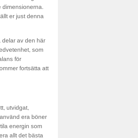
ögre dimensionerna.
tällt er just denna
a delar av den här
edvetenhet
,
som
lans för
ommer fortsätta att
tt,
utvidgat,
 använd era böner
rtila energin som
ra allt det bästa