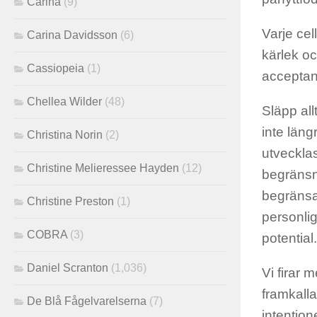
Carina
(9)
Varje cell
Carina Davidsson
(6)
kärlek oc
Cassiopeia
(1)
acceptan
Chellea Wilder
(48)
S
läpp all
inte läng
Christina Norin
(2)
utveckla
Christine Melieressee Hayden
(12)
begränsn
begränsa
Christine Preston
(1)
personli
COBRA
(3)
potential.
Daniel Scranton
(1,036)
Vi firar m
framkall
De Blå Fågelvarelserna
(7)
intentio