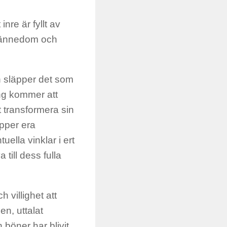
inre är fyllt av
lvkännedom och
n släpper det som
n
g kommer att
 transformera sin
pper era
uella vinklar i ert
va
till dess fulla
h villighet att
en, uttalat
 böner har blivit