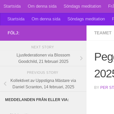
Startsida
Om denna sida
Söndags meditation
Fr
Skip to content
Startsida
Om denna sida
Söndags meditation
F
TEAMET
FÖLJ:
NEXT STORY
Pegg
Ljusfederationen via Blossom
Goodchild, 21 februari 2025
202
PREVIOUS STORY
Kollektivet av Uppstigna Mästare via
Daniel Scranton, 14 februari, 2025
BY
PER S
MEDDELANDEN FRÅN ELLER VIA: