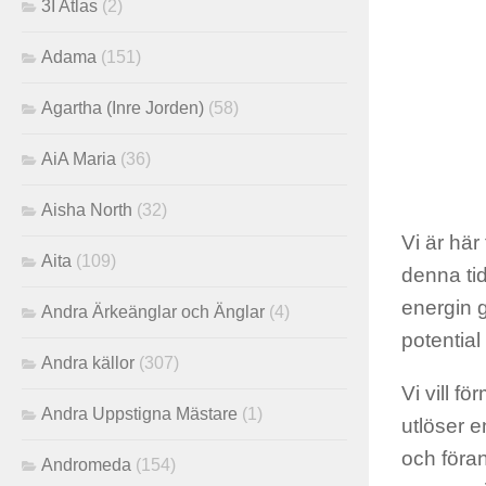
3I Atlas
(2)
Adama
(151)
Agartha (Inre Jorden)
(58)
AiA Maria
(36)
Aisha North
(32)
Vi är här
Aita
(109)
denna ti
energin g
Andra Ärkeänglar och Änglar
(4)
potential
Andra källor
(307)
Vi vill 
Andra Uppstigna Mästare
(1)
utlöser e
och föran
Andromeda
(154)