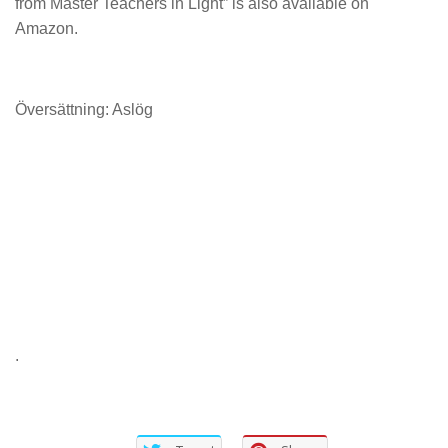
from Master Teachers in Light” is also available on
Amazon.
Översättning: Aslög
.