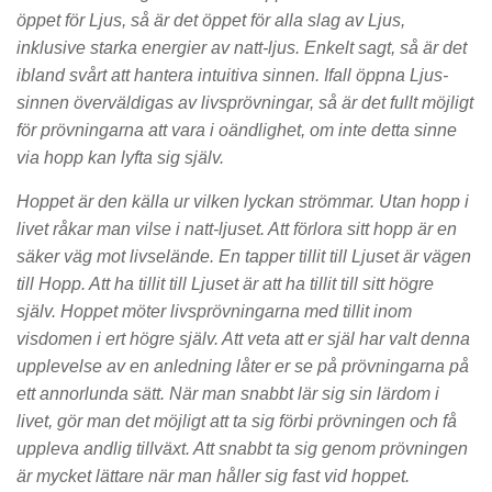
öppet för Ljus, så är det öppet för alla slag av Ljus,
inklusive starka energier av natt-ljus. Enkelt sagt, så är det
ibland svårt att hantera intuitiva sinnen. Ifall öppna Ljus-
sinnen överväldigas av livsprövningar, så är det fullt möjligt
för prövningarna att vara i oändlighet, om inte detta sinne
via hopp kan lyfta sig själv.
Hoppet är den källa ur vilken lyckan strömmar. Utan hopp i
livet råkar man vilse i natt-ljuset. Att förlora sitt hopp är en
säker väg mot livselände. En tapper tillit till Ljuset är vägen
till Hopp. Att ha tillit till Ljuset är att ha tillit till sitt högre
själv. Hoppet möter livsprövningarna med tillit inom
visdomen i ert högre själv. Att veta att er själ har valt denna
upplevelse av en anledning låter er se på prövningarna på
ett annorlunda sätt. När man snabbt lär sig sin lärdom i
livet, gör man det möjligt att ta sig förbi prövningen och få
uppleva andlig tillväxt. Att snabbt ta sig genom prövningen
är mycket lättare när man håller sig fast vid hoppet.