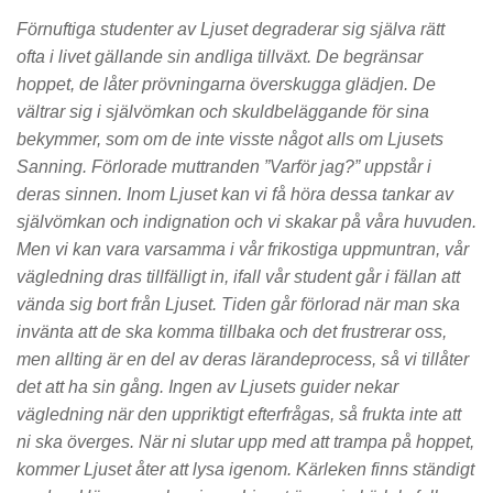
Förnuftiga studenter av Ljuset degraderar sig själva rätt
ofta i livet gällande sin andliga tillväxt. De begränsar
hoppet, de låter prövningarna överskugga glädjen. De
vältrar sig i självömkan och skuldbeläggande för sina
bekymmer, som om de inte visste något alls om Ljusets
Sanning. Förlorade muttranden ”Varför jag?” uppstår i
deras sinnen. Inom Ljuset kan vi få höra dessa tankar av
självömkan och indignation och vi skakar på våra huvuden.
Men vi kan vara varsamma i vår frikostiga uppmuntran, vår
vägledning dras tillfälligt in, ifall vår student går i fällan att
vända sig bort från Ljuset. Tiden går förlorad när man ska
invänta att de ska komma tillbaka och det frustrerar oss,
men allting är en del av deras lärandeprocess, så vi tillåter
det att ha sin gång. Ingen av Ljusets guider nekar
vägledning när den uppriktigt efterfrågas, så frukta inte att
ni ska överges. När ni slutar upp med att trampa på hoppet,
kommer Ljuset åter att lysa igenom. Kärleken finns ständigt