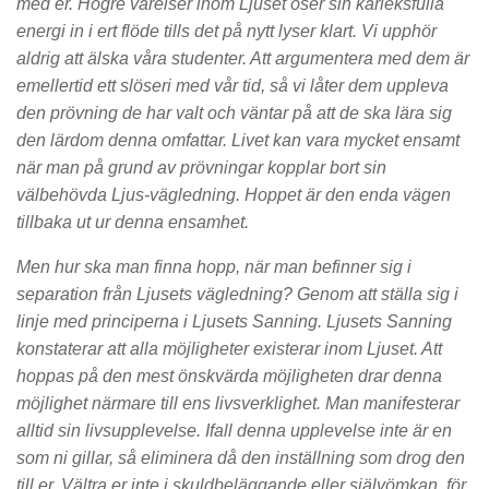
med er. Högre varelser inom Ljuset öser sin kärleksfulla
energi in i ert flöde tills det på nytt lyser klart. Vi upphör
aldrig att älska våra studenter. Att argumentera med dem är
emellertid ett slöseri med vår tid, så vi låter dem uppleva
den prövning de har valt och väntar på att de ska lära sig
den lärdom denna omfattar. Livet kan vara mycket ensamt
när man på grund av prövningar kopplar bort sin
välbehövda Ljus-vägledning. Hoppet är den enda vägen
tillbaka ut ur denna ensamhet.
Men hur ska man finna hopp, när man befinner sig i
separation från Ljusets vägledning? Genom att ställa sig i
linje med principerna i Ljusets Sanning. Ljusets Sanning
konstaterar att alla möjligheter existerar inom Ljuset. Att
hoppas på den mest önskvärda möjligheten drar denna
möjlighet närmare till ens livsverklighet. Man manifesterar
alltid sin livsupplevelse. Ifall denna upplevelse inte är en
som ni gillar, så eliminera då den inställning som drog den
till er. Vältra er inte i skuldbeläggande eller självömkan, för