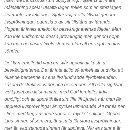
man inte framskrida i sin upplysning. I själens ultimata
målsättning spelar utsatta lägen rollen som en storslagen
leverantör av lektioner. Själar väljer ofta tillväxt genom
livsprövningar i egenskap av sitt tillstånd av lärande.
Hoppet är livets antidot för besvärligheternas följder. Man
kan inte undkomma dessa prövningar, men genom hopp
kan man bemästra livets stormar utan att ens själ smulas
sönder.
Det kan emellertid vara en svår uppgift att kasta ut
besvärligheterna. Det är inte alltid så enkelt att undvika ett
ökande beroende av ens livshindrande flyktbeteenden,
såsom destruktiva vanor och beroenden. Att hålla sig kvar
vid Ljuset och tillsammans med Gud förefaller tidvis
omöjligt och att upprätthålla sin tillit till Ljuset, när man får
uppleva livsprövningar är mycket utmanande. Att ramla ner
i linje med begränsande vanor är mycket enklare. Öppna
Ljus-sinnen såsom era, är utsatta för stora livsprövningar,
mer än vad stängda sinnen får uppleva. När ens sinne är