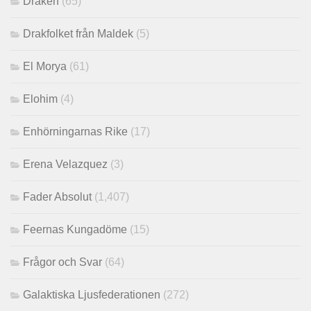
Draken
(65)
Drakfolket från Maldek
(5)
El Morya
(61)
Elohim
(4)
Enhörningarnas Rike
(17)
Erena Velazquez
(3)
Fader Absolut
(1,407)
Feernas Kungadöme
(15)
Frågor och Svar
(64)
Galaktiska Ljusfederationen
(272)