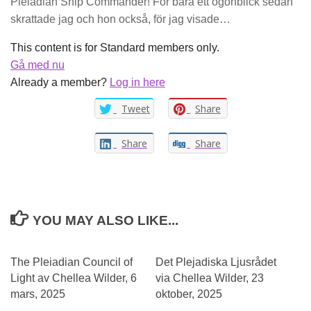
Pleiadian Ship Commander! För bara ett ögonblick sedan
skrattade jag och hon också, för jag visade…
This content is for Standard members only.
Gå med nu
Already a member?
Log in here
Tweet
Share
Share
Share
YOU MAY ALSO LIKE...
0
0
The Pleiadian Council of
Det Plejadiska Ljusrådet
Light av Chellea Wilder, 6
via Chellea Wilder, 23
mars, 2025
oktober, 2025