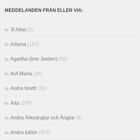
MEDDELANDEN FRÅN ELLER VIA:
3I Atlas
(2)
Adama
(151)
Agartha (Inre Jorden)
(58)
AiA Maria
(36)
Aisha North
(32)
Aita
(109)
Andra Ärkeänglar och Änglar
(4)
Andra källor
(307)