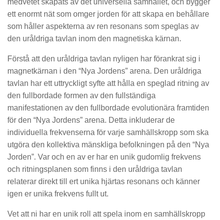
medvetet skapats av det universella samhället, och bygger
ett enormt nät som omger jorden för att skapa en behållare
som håller aspekterna av ren resonans som speglas av
den uråldriga tavlan inom den magnetiska kärnan.
Förstå att den uråldriga tavlan nyligen har förankrat sig i
magnetkärnan i den “Nya Jordens” arena. Den uråldriga
tavlan har ett uttryckligt syfte att hålla en speglad ritning av
den fullbordade formen av den fullständiga
manifestationen av den fullbordade evolutionära framtiden
för den “Nya Jordens” arena. Detta inkluderar de
individuella frekvenserna för varje samhällskropp som ska
utgöra den kollektiva mänskliga befolkningen på den “Nya
Jorden”. Var och en av er har en unik gudomlig frekvens
och ritningsplanen som finns i den uråldriga tavlan
relaterar direkt till ert unika hjärtas resonans och känner
igen er unika frekvens fullt ut.
Vet att ni har en unik roll att spela inom en samhällskropp