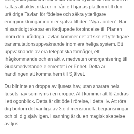
kallas att aktivt rikta er in från ert hjärtas plattform till den
uråldriga Tavlan för födelse och säkra ytterligare
energiinriktningar inom er själva till den “Nya Jorden”. När
ni samtidigt skapar en fördjupade förbindelse till Planen
inom den uråldriga Tavlan kommer det att ske ett ytterligare
transmutationsuppvaknande inom era heliga system. Ett
uppvaknande av era telepatiska förmågor, ett
ihågkommande och en aktiv, medveten omorganisering till
Gudsmedvetande-elementet i er Enhet. Detta är
handlingen att komma hem till Självet.
Du blir inte en droppe av ljusets hav, utan snarare hela
ljusets hav som ryms i en droppe. Allt kommer att förändras
i ett ögonblick. Detta är ditt öde i rörelse, i detta liv. Att röra
dig bortom det vanliga av 3:e dimensionella begränsningar
och bli dig själv igen. I sanning är du en magisk skapelse
av ljus.