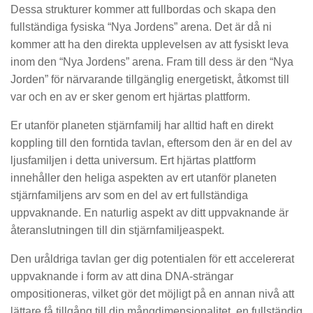
Dessa strukturer kommer att fullbordas och skapa den
fullständiga fysiska “Nya Jordens” arena. Det är då ni
kommer att ha den direkta upplevelsen av att fysiskt leva
inom den “Nya Jordens” arena. Fram till dess är den “Nya
Jorden” för närvarande tillgänglig energetiskt, åtkomst till
var och en av er sker genom ert hjärtas plattform.
Er utanför planeten stjärnfamilj har alltid haft en direkt
koppling till den forntida tavlan, eftersom den är en del av
ljusfamiljen i detta universum. Ert hjärtas plattform
innehåller den heliga aspekten av ert utanför planeten
stjärnfamiljens arv som en del av ert fullständiga
uppvaknande. En naturlig aspekt av ditt uppvaknande är
återanslutningen till din stjärnfamiljeaspekt.
Den uråldriga tavlan ger dig potentialen för ett accelererat
uppvaknande i form av att dina DNA-strängar
ompositioneras, vilket gör det möjligt på en annan nivå att
lättare få tillgång till din mångdimensionalitet, en fullständig