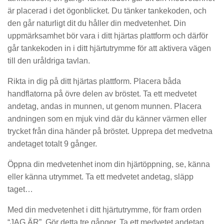
är placerad i det ögonblicket. Du tänker tankekoden, och
den går naturligt dit du håller din medvetenhet. Din
uppmärksamhet bör vara i ditt hjärtas plattform och därför
går tankekoden in i ditt hjärtutrymme för att aktivera vägen
till den uråldriga tavlan.
Rikta in dig på ditt hjärtas plattform. Placera båda
handflatorna på övre delen av bröstet. Ta ett medvetet
andetag, andas in munnen, ut genom munnen. Placera
andningen som en mjuk vind där du känner värmen eller
trycket från dina händer på bröstet. Upprepa det medvetna
andetaget totalt 9 gånger.
Öppna din medvetenhet inom din hjärtöppning, se, känna
eller känna utrymmet. Ta ett medvetet andetag, släpp
taget…
Med din medvetenhet i ditt hjärtutrymme, för fram orden
“JAG ÄR”. Gör detta tre gånger. Ta ett medvetet andetag,