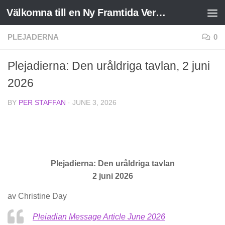
Välkomna till en Ny Framtida Verklighet
Skip to content
PLEJADERNA
0
Plejadierna: Den uråldriga tavlan, 2 juni
2026
BY
PER STAFFAN
·
JUNE 3, 2026
Plejadierna: Den uråldriga tavlan
2 juni 2026
av Christine Day
Pleiadian Message Article June 2026