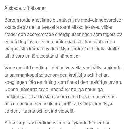
Älskade, vi hälsar er,
Bortom jordplanet finns ett nätverk av medvetandevarelser
skapade av det universella samhällskollektivet, vilket
stöder den accelererade energipulseringen som frigörs av
en uråldrig tavla. Denna uråldriga tavla har rotats i den
magnetiska kärnan av den “Nya Jorden” och detta skulle
alltid vara en förutbestämd händelse.
Varje enskild medlem i det universella samhällssamfundet
är sammankopplad genom den kraftfulla och heliga
speglingen från en ritning som finns i den uråldriga tavlan.
Denna uråldriga tavla innehåller heliga naturliga
inriktningar till all livskraft inom detta bosatta universum
och nu bringar den inriktningar för att stödja den “Nya
Jordens” arena och er, individuellt.
Stora vågor av flerdimensionella flytande former har