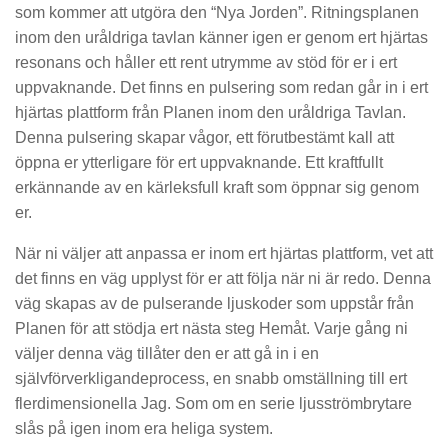
som kommer att utgöra den “Nya Jorden”. Ritningsplanen
inom den uråldriga tavlan känner igen er genom ert hjärtas
resonans och håller ett rent utrymme av stöd för er i ert
uppvaknande. Det finns en pulsering som redan går in i ert
hjärtas plattform från Planen inom den uråldriga Tavlan.
Denna pulsering skapar vågor, ett förutbestämt kall att
öppna er ytterligare för ert uppvaknande. Ett kraftfullt
erkännande av en kärleksfull kraft som öppnar sig genom
er.
När ni väljer att anpassa er inom ert hjärtas plattform, vet att
det finns en väg upplyst för er att följa när ni är redo. Denna
väg skapas av de pulserande ljuskoder som uppstår från
Planen för att stödja ert nästa steg Hemåt. Varje gång ni
väljer denna väg tillåter den er att gå in i en
självförverkligandeprocess, en snabb omställning till ert
flerdimensionella Jag. Som om en serie ljusströmbrytare
slås på igen inom era heliga system.