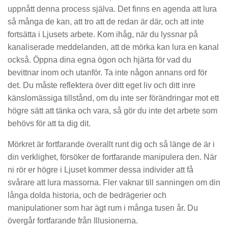
uppnått denna process själva. Det finns en agenda att lura
så många de kan, att tro att de redan är där, och att inte
fortsätta i Ljusets arbete. Kom ihåg, när du lyssnar på
kanaliserade meddelanden, att de mörka kan lura en kanal
också. Öppna dina egna ögon och hjärta för vad du
bevittnar inom och utanför. Ta inte någon annans ord för
det. Du måste reflektera över ditt eget liv och ditt inre
känslomässiga tillstånd, om du inte ser förändringar mot ett
högre sätt att tänka och vara, så gör du inte det arbete som
behövs för att ta dig dit.
Mörkret är fortfarande överallt runt dig och så länge de är i
din verklighet, försöker de fortfarande manipulera den. När
ni rör er högre i Ljuset kommer dessa individer att få
svårare att lura massorna. Fler vaknar till sanningen om din
långa dolda historia, och de bedrägerier och
manipulationer som har ägt rum i många tusen år. Du
övergår fortfarande från Illusionerna.