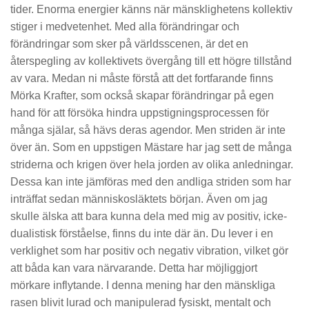
tider. Enorma energier känns när mänsklighetens kollektiv
stiger i medvetenhet. Med alla förändringar och
förändringar som sker på världsscenen, är det en
återspegling av kollektivets övergång till ett högre tillstånd
av vara. Medan ni måste förstå att det fortfarande finns
Mörka Krafter, som också skapar förändringar på egen
hand för att försöka hindra uppstigningsprocessen för
många själar, så hävs deras agendor. Men striden är inte
över än. Som en uppstigen Mästare har jag sett de många
striderna och krigen över hela jorden av olika anledningar.
Dessa kan inte jämföras med den andliga striden som har
inträffat sedan människosläktets början. Även om jag
skulle älska att bara kunna dela med mig av positiv, icke-
dualistisk förståelse, finns du inte där än. Du lever i en
verklighet som har positiv och negativ vibration, vilket gör
att båda kan vara närvarande. Detta har möjliggjort
mörkare inflytande. I denna mening har den mänskliga
rasen blivit lurad och manipulerad fysiskt, mentalt och