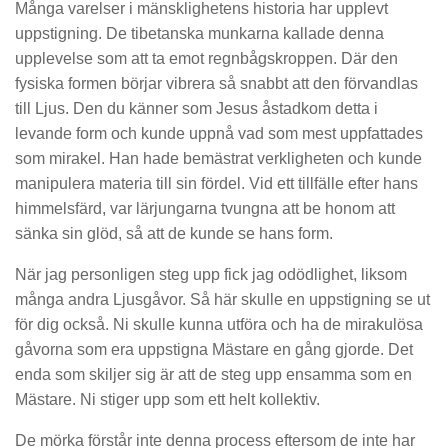
Många varelser i mänsklighetens historia har upplevt
uppstigning. De tibetanska munkarna kallade denna
upplevelse som att ta emot regnbågskroppen. Där den
fysiska formen börjar vibrera så snabbt att den förvandlas
till Ljus. Den du känner som Jesus åstadkom detta i
levande form och kunde uppnå vad som mest uppfattades
som mirakel. Han hade bemästrat verkligheten och kunde
manipulera materia till sin fördel. Vid ett tillfälle efter hans
himmelsfärd, var lärjungarna tvungna att be honom att
sänka sin glöd, så att de kunde se hans form.
När jag personligen steg upp fick jag odödlighet, liksom
många andra Ljusgåvor. Så här skulle en uppstigning se ut
för dig också. Ni skulle kunna utföra och ha de mirakulösa
gåvorna som era uppstigna Mästare en gång gjorde. Det
enda som skiljer sig är att de steg upp ensamma som en
Mästare. Ni stiger upp som ett helt kollektiv.
De mörka förstår inte denna process eftersom de inte har