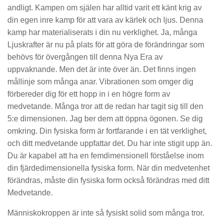
andligt. Kampen om själen har alltid varit ett känt krig av
din egen inre kamp för att vara av kärlek och ljus. Denna
kamp har materialiserats i din nu verklighet. Ja, många
Ljuskrafter är nu på plats för att göra de förändringar som
behövs för övergången till denna Nya Era av
uppvaknande. Men det är inte över än. Det finns ingen
mållinje som många anar. Vibrationen som omger dig
förbereder dig för ett hopp in i en högre form av
medvetande. Många tror att de redan har tagit sig till den
5:e dimensionen. Jag ber dem att öppna ögonen. Se dig
omkring. Din fysiska form är fortfarande i en tät verklighet,
och ditt medvetande uppfattar det. Du har inte stigit upp än.
Du är kapabel att ha en femdimensionell förståelse inom
din fjärdedimensionella fysiska form. När din medvetenhet
förändras, måste din fysiska form också förändras med ditt
Medvetande.
Människokroppen är inte så fysiskt solid som många tror.