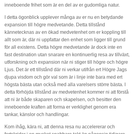
inneboende frihet som är en del av er gudomliga natur.
I detta ögonblick upplever många av er nu en betydande
expansion till högre medvetande. Detta tillstånd
kännetecknas av en ökad medvetenhet om er koppling till
allt som är, där ni uppfattar den enhet som ligger till grund
för all existens. Detta högre medvetande är dock inte en
fast destination utan snarare en kontinuerlig resa av tillväxt,
utforskning och expansion när ni stiger till högre och högre
Ljus. Det är ett tillstånd där ni verkar utifrån ert Högre Jags
djupa visdom och gör val som är i linje inte bara med ert
högsta bästa utan också med alla varelsers större bästa. I
detta förhöjda tillstånd av medvetenhet kommer ni att förstå
att ni är både skaparen och skapelsen, och besitter den
inneboende kraften att forma er verklighet genom era
tankar, känslor och handlingar.
Kom ihåg, kära ni, att denna resa nu accelererar och