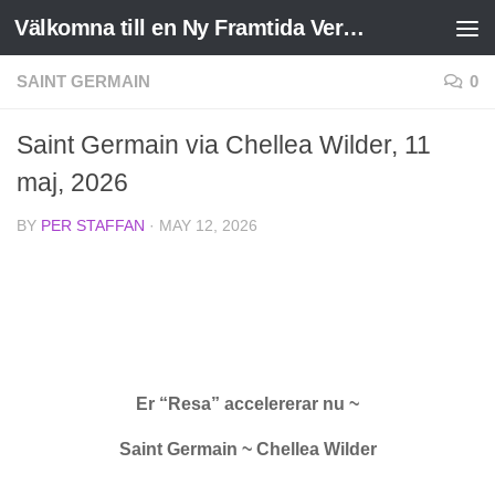
Välkomna till en Ny Framtida Verklighet
Skip to content
SAINT GERMAIN
0
Saint Germain via Chellea Wilder, 11
maj, 2026
BY
PER STAFFAN
·
MAY 12, 2026
Er “Resa” accelererar nu ~
Saint Germain ~ Chellea Wilder