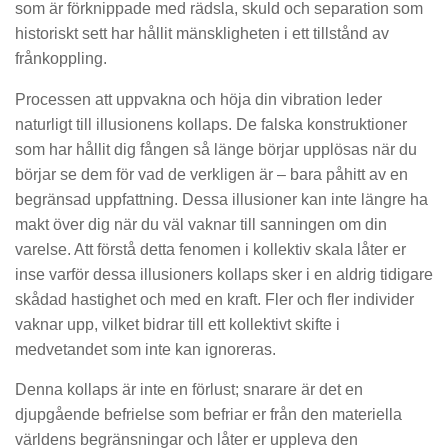
som är förknippade med rädsla, skuld och separation som
historiskt sett har hållit mänskligheten i ett tillstånd av
frånkoppling.
Processen att uppvakna och höja din vibration leder
naturligt till illusionens kollaps. De falska konstruktioner
som har hållit dig fången så länge börjar upplösas när du
börjar se dem för vad de verkligen är – bara påhitt av en
begränsad uppfattning. Dessa illusioner kan inte längre ha
makt över dig när du väl vaknar till sanningen om din
varelse. Att förstå detta fenomen i kollektiv skala låter er
inse varför dessa illusioners kollaps sker i en aldrig tidigare
skådad hastighet och med en kraft. Fler och fler individer
vaknar upp, vilket bidrar till ett kollektivt skifte i
medvetandet som inte kan ignoreras.
Denna kollaps är inte en förlust; snarare är det en
djupgående befrielse som befriar er från den materiella
världens begränsningar och låter er uppleva den