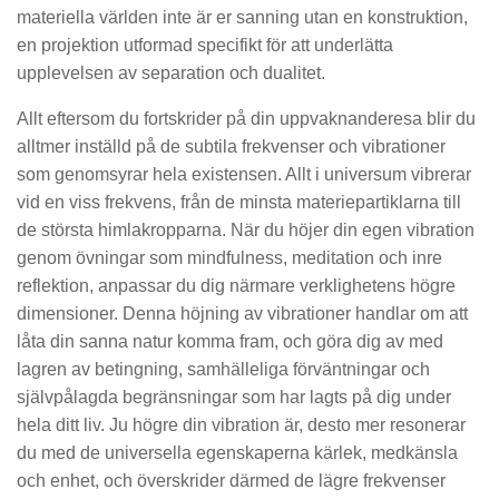
materiella världen inte är er sanning utan en konstruktion,
en projektion utformad specifikt för att underlätta
upplevelsen av separation och dualitet.
Allt eftersom du fortskrider på din uppvaknanderesa blir du
alltmer inställd på de subtila frekvenser och vibrationer
som genomsyrar hela existensen. Allt i universum vibrerar
vid en viss frekvens, från de minsta materiepartiklarna till
de största himlakropparna. När du höjer din egen vibration
genom övningar som mindfulness, meditation och inre
reflektion, anpassar du dig närmare verklighetens högre
dimensioner. Denna höjning av vibrationer handlar om att
låta din sanna natur komma fram, och göra dig av med
lagren av betingning, samhälleliga förväntningar och
självpålagda begränsningar som har lagts på dig under
hela ditt liv. Ju högre din vibration är, desto mer resonerar
du med de universella egenskaperna kärlek, medkänsla
och enhet, och överskrider därmed de lägre frekvenser