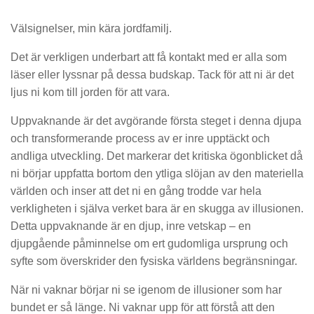
Välsignelser, min kära jordfamilj.
Det är verkligen underbart att få kontakt med er alla som
läser eller lyssnar på dessa budskap. Tack för att ni är det
ljus ni kom till jorden för att vara.
Uppvaknande är det avgörande första steget i denna djupa
och transformerande process av er inre upptäckt och
andliga utveckling. Det markerar det kritiska ögonblicket då
ni börjar uppfatta bortom den ytliga slöjan av den materiella
världen och inser att det ni en gång trodde var hela
verkligheten i själva verket bara är en skugga av illusionen.
Detta uppvaknande är en djup, inre vetskap – en
djupgående påminnelse om ert gudomliga ursprung och
syfte som överskrider den fysiska världens begränsningar.
När ni vaknar börjar ni se igenom de illusioner som har
bundet er så länge. Ni vaknar upp för att förstå att den