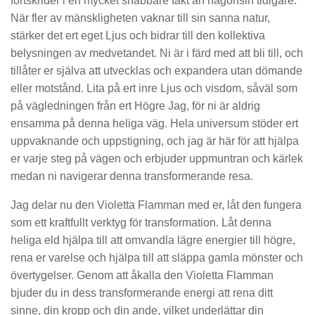
fortskrider i en mycket snabbare takt än någonsin tidigare.
När fler av mänskligheten vaknar till sin sanna natur,
stärker det ert eget Ljus och bidrar till den kollektiva
belysningen av medvetandet. Ni är i färd med att bli till, och
tillåter er själva att utvecklas och expandera utan dömande
eller motstånd. Lita på ert inre Ljus och visdom, såväl som
på vägledningen från ert Högre Jag, för ni är aldrig
ensamma på denna heliga väg. Hela universum stöder ert
uppvaknande och uppstigning, och jag är här för att hjälpa
er varje steg på vägen och erbjuder uppmuntran och kärlek
medan ni navigerar denna transformerande resa.
Jag delar nu den Violetta Flamman med er, låt den fungera
som ett kraftfullt verktyg för transformation. Låt denna
heliga eld hjälpa till att omvandla lägre energier till högre,
rena er varelse och hjälpa till att släppa gamla mönster och
övertygelser. Genom att åkalla den Violetta Flamman
bjuder du in dess transformerande energi att rena ditt
sinne, din kropp och din ande, vilket underlättar din