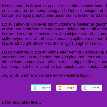
Den du som du är just nu upplever alla dimensioner inom d
en visceral, erfarenhetsmässig nivå. Det är meningen att d
bortom era egna prestationer under denna livstid för att in
Ett av sätten du upplever din multidimensionalitet är geno
arbete, rutnätsarbete och genom att skicka kärlek till andra
bortom den fjärde dimensionen. Jag inbjuder dig att släppa 
själv betyder mer än att bara känna dig själv som du har låts
kräver att du går utöver vad du har gjort, sagt och tänkt.
Du uppmuntras ibland att känna efter vem du verkligen är s
vara den version av dig som inte kan placeras i en ruta ell
din odelade uppmärksamhet och ställ in dig på känslan som 
kan skapa och hur mycket du kan uppskatta och älska vär
Jag är St. Germain, väktare av den violetta lågan.”
Tweet
Share
Share
You may also like...