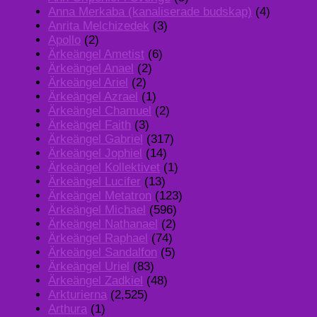
Anna Merkaba (kanaliserade budskap)
(4)
Anrita Melchizedek
(3)
Apollo
(2)
Ärkeängel Ametist
(6)
Ärkeängel Anael
(2)
Ärkeängel Ariel
(2)
Ärkeängel Azrael
(1)
Ärkeängel Chamuel
(2)
Ärkeängel Faith
(3)
Ärkeängel Gabriel
(317)
Ärkeängel Jophiel
(14)
Ärkeängel Kollektivet
(1)
Ärkeängel Lucifer
(13)
Ärkeängel Metatron
(123)
Ärkeängel Michael
(596)
Ärkeängel Nathanael
(2)
Ärkeängel Raphael
(74)
Ärkeängel Sandalfon
(5)
Ärkeängel Uriel
(83)
Ärkeängel Zadkiel
(48)
Arkturierna
(2,525)
Arthura
(1)