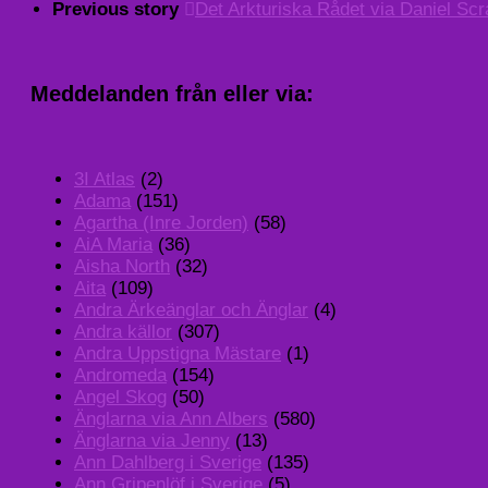
Previous story
Det Arkturiska Rådet via Daniel Scr
Meddelanden från eller via:
3I Atlas
(2)
Adama
(151)
Agartha (Inre Jorden)
(58)
AiA Maria
(36)
Aisha North
(32)
Aita
(109)
Andra Ärkeänglar och Änglar
(4)
Andra källor
(307)
Andra Uppstigna Mästare
(1)
Andromeda
(154)
Angel Skog
(50)
Änglarna via Ann Albers
(580)
Änglarna via Jenny
(13)
Ann Dahlberg i Sverige
(135)
Ann Gripenlöf i Sverige
(5)