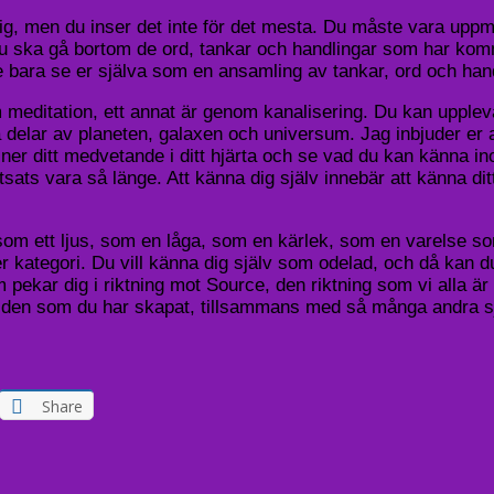
ig, men du inser det inte för det mesta. Du måste vara uppm
u ska gå bortom de ord, tankar och handlingar som har kommit
te bara se er själva som en ansamling av tankar, ord och hand
m meditation, ett annat är genom kanalisering. Du kan upple
 delar av planeten, galaxen och universum. Jag inbjuder er att
ner ditt medvetande i ditt hjärta och se vad du kan känna in
ats vara så länge. Att känna dig själv innebär att känna ditt 
om ett ljus, som en låga, som en kärlek, som en varelse som
er kategori. Du vill känna dig själv som odelad, och då kan d
pekar dig i riktning mot Source, den riktning som vi alla är 
lden som du har skapat, tillsammans med så många andra s
Share