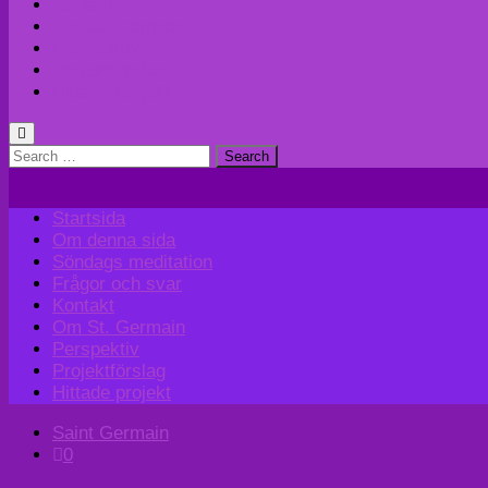
Kontakt
Om St. Germain
Perspektiv
Projektförslag
Hittade projekt
Search
for:
Startsida
Om denna sida
Söndags meditation
Frågor och svar
Kontakt
Om St. Germain
Perspektiv
Projektförslag
Hittade projekt
Saint Germain
0