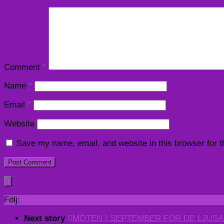
Comment
*
Name
*
Email
*
Website
Save my name, email, and website in this browser for 
Följ:
Next story
MÖTEN I SEPTEMBER FÖR DE LJUSA O