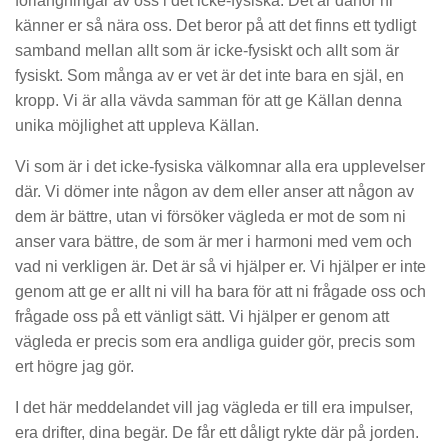
förlängningar av oss i det icke-fysiska. Det är därför ni
känner er så nära oss. Det beror på att det finns ett tydligt
samband mellan allt som är icke-fysiskt och allt som är
fysiskt. Som många av er vet är det inte bara en själ, en
kropp. Vi är alla vävda samman för att ge Källan denna
unika möjlighet att uppleva Källan.
Vi som är i det icke-fysiska välkomnar alla era upplevelser
där. Vi dömer inte någon av dem eller anser att någon av
dem är bättre, utan vi försöker vägleda er mot de som ni
anser vara bättre, de som är mer i harmoni med vem och
vad ni verkligen är. Det är så vi hjälper er. Vi hjälper er inte
genom att ge er allt ni vill ha bara för att ni frågade oss och
frågade oss på ett vänligt sätt. Vi hjälper er genom att
vägleda er precis som era andliga guider gör, precis som
ert högre jag gör.
I det här meddelandet vill jag vägleda er till era impulser,
era drifter, dina begär. De får ett dåligt rykte där på jorden.