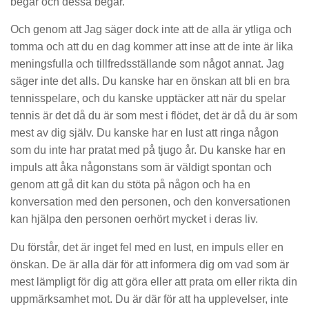
begär och dessa begär.
Och genom att Jag säger dock inte att de alla är ytliga och
tomma och att du en dag kommer att inse att de inte är lika
meningsfulla och tillfredsställande som något annat. Jag
säger inte det alls. Du kanske har en önskan att bli en bra
tennisspelare, och du kanske upptäcker att när du spelar
tennis är det då du är som mest i flödet, det är då du är som
mest av dig själv. Du kanske har en lust att ringa någon
som du inte har pratat med på tjugo år. Du kanske har en
impuls att åka någonstans som är väldigt spontan och
genom att gå dit kan du stöta på någon och ha en
konversation med den personen, och den konversationen
kan hjälpa den personen oerhört mycket i deras liv.
Du förstår, det är inget fel med en lust, en impuls eller en
önskan. De är alla där för att informera dig om vad som är
mest lämpligt för dig att göra eller att prata om eller rikta din
uppmärksamhet mot. Du är där för att ha upplevelser, inte