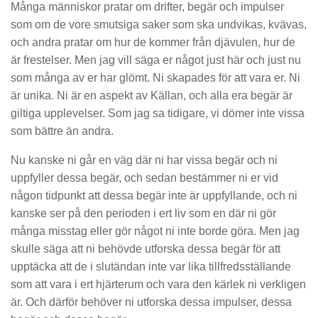
Många människor pratar om drifter, begär och impulser
som om de vore smutsiga saker som ska undvikas, kvävas,
och andra pratar om hur de kommer från djävulen, hur de
är frestelser. Men jag vill säga er något just här och just nu
som många av er har glömt. Ni skapades för att vara er. Ni
är unika. Ni är en aspekt av Källan, och alla era begär är
giltiga upplevelser. Som jag sa tidigare, vi dömer inte vissa
som bättre än andra.
Nu kanske ni går en väg där ni har vissa begär och ni
uppfyller dessa begär, och sedan bestämmer ni er vid
någon tidpunkt att dessa begär inte är uppfyllande, och ni
kanske ser på den perioden i ert liv som en där ni gör
många misstag eller gör något ni inte borde göra. Men jag
skulle säga att ni behövde utforska dessa begär för att
upptäcka att de i slutändan inte var lika tillfredsställande
som att vara i ert hjärterum och vara den kärlek ni verkligen
är. Och därför behöver ni utforska dessa impulser, dessa