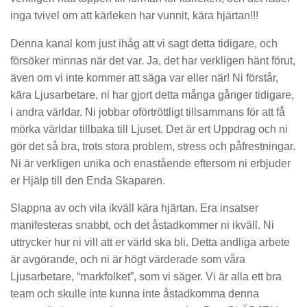
inga tvivel om att kärleken har vunnit, kära hjärtan!!!
Denna kanal kom just ihåg att vi sagt detta tidigare, och
försöker minnas när det var. Ja, det har verkligen hänt förut,
även om vi inte kommer att säga var eller när! Ni förstår,
kära Ljusarbetare, ni har gjort detta många gånger tidigare,
i andra världar. Ni jobbar oförtröttligt tillsammans för att få
mörka världar tillbaka till Ljuset. Det är ert Uppdrag och ni
gör det så bra, trots stora problem, stress och påfrestningar.
Ni är verkligen unika och enastående eftersom ni erbjuder
er Hjälp till den Enda Skaparen.
Slappna av och vila ikväll kära hjärtan. Era insatser
manifesteras snabbt, och det åstadkommer ni ikväll. Ni
uttrycker hur ni vill att er värld ska bli. Detta andliga arbete
är avgörande, och ni är högt värderade som våra
Ljusarbetare, “markfolket”, som vi säger. Vi är alla ett bra
team och skulle inte kunna inte åstadkomma denna