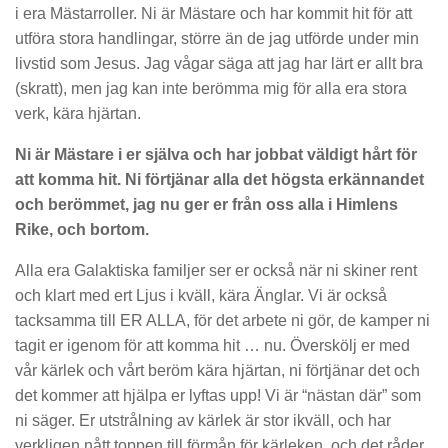
i era Mästarroller. Ni är Mästare och har kommit hit för att
utföra stora handlingar, större än de jag utförde under min
livstid som Jesus. Jag vågar säga att jag har lärt er allt bra
(skratt), men jag kan inte berömma mig för alla era stora
verk, kära hjärtan.
Ni är Mästare i er själva och har jobbat väldigt hårt för
att komma hit. Ni förtjänar alla det högsta erkännandet
och berömmet, jag nu ger er från oss alla i Himlens
Rike, och bortom.
Alla era Galaktiska familjer ser er också när ni skiner rent
och klart med ert Ljus i kväll, kära Änglar. Vi är också
tacksamma till ER ALLA, för det arbete ni gör, de kamper ni
tagit er igenom för att komma hit … nu. Överskölj er med
vår kärlek och vårt beröm kära hjärtan, ni förtjänar det och
det kommer att hjälpa er lyftas upp! Vi är “nästan där” som
ni säger. Er utstrålning av kärlek är stor ikväll, och har
verkligen nått toppen till förmån för kärleken, och det råder