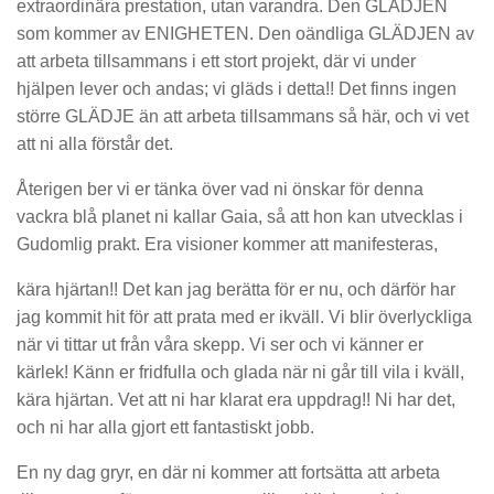
extraordinära prestation, utan varandra. Den GLÄDJEN
som kommer av ENIGHETEN. Den oändliga GLÄDJEN av
att arbeta tillsammans i ett stort projekt, där vi under
hjälpen lever och andas; vi gläds i detta!! Det finns ingen
större GLÄDJE än att arbeta tillsammans så här, och vi vet
att ni alla förstår det.
Återigen ber vi er tänka över vad ni önskar för denna
vackra blå planet ni kallar Gaia, så att hon kan utvecklas i
Gudomlig prakt. Era visioner kommer att manifesteras,
kära hjärtan!! Det kan jag berätta för er nu, och därför har
jag kommit hit för att prata med er ikväll. Vi blir överlyckliga
när vi tittar ut från våra skepp. Vi ser och vi känner er
kärlek! Känn er fridfulla och glada när ni går till vila i kväll,
kära hjärtan. Vet att ni har klarat era uppdrag!! Ni har det,
och ni har alla gjort ett fantastiskt jobb.
En ny dag gryr, en där ni kommer att fortsätta att arbeta