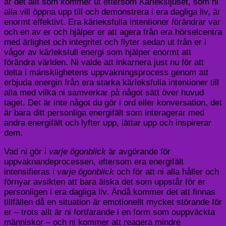
är det allt som kommer ut eftersom Kärleksljuset, som ni
alla vill öppna upp till och demonstrera i era dagliga liv, är
enormt effektivt. Era kärleksfulla intentioner förändrar var
och en av er och hjälper er att agera från era hörselcentra
med ärlighet och integritet och flyter sedan ut från er i
vågor av kärleksfull energi som hjälper enormt att
förändra världen. Ni valde att inkarnera just nu för att
delta i mänsklighetens uppvakningsprocess genom att
erbjuda energin från era starka kärleksfulla intentioner till
alla med vilka ni samverkar på något sätt över huvud
taget. Det är inte något du gör i ord eller konversation, det
är bara ditt personliga energifält som interagerar med
andra energifält och lyfter upp, lättar upp och inspirerar
dem.
Vad ni gör i
varje ögonblick
är avgörande för
uppvaknandeprocessen, eftersom era energifält
intensifieras i
varje ögonblick
och för att ni alla håller och
förnyar avsikten att bara älska det som uppstår för er
personligen i era dagliga liv. Ändå kommer det att finnas
tillfällen då en situation är emotionellt mycket störande för
er – trots allt är ni fortfarande i en form som ouppväckta
människor – och ni kommer att reagera mindre