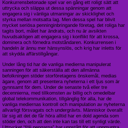
Konkurrensbetonade spel var en gång ett roligt sätt att
uttrycka och släppa ut dessa spänningar genom att
engagera sig i vänliga utmaningar av skicklighet och
styrka mellan motsatta lag. Men dessa spel har blivit
mycket seriösa penninginbringande företag, det roliga har
tagits bort, målet har ändrats, och nu är avsikten
huvudsakligen att engagera sig i konflikt för att krossa,
dominera och förnedra motståndaren. Konkurrensen i
handeln är ännu mer hänsynslös, och krig har inletts för
att skydda affärstillgångar.
Under lång tid har de vanliga medierna manipulerat
sanningen för att säkerställa att den allmänna
befolkningen stöder storföretagens önskemål, medias
ägare, genom att presentera nyheterna i ett ljus som är
gynnsamt för dem. Under de senaste två eller tre
decennierna, med tillkomsten av billig och omedelbar
global telekommunikation, tillgänglig för alla, har de
vanliga mediernas kontroll och manipulation av nyheterna
allvarligt försvagats och undergrävts. Människor överallt
lär sig att det de får höra alltid har en dold agenda som
stöder den, och att den inte kan tas till ett synligt värde.
Uttrycket “följ pengarna” har uppstått för att uppmuntra