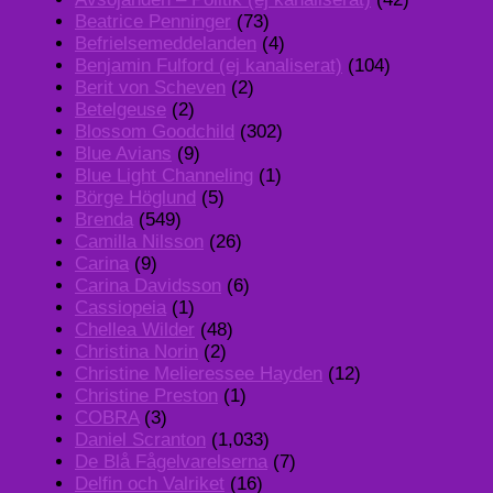
Beatrice Penninger
(73)
Befrielsemeddelanden
(4)
Benjamin Fulford (ej kanaliserat)
(104)
Berit von Scheven
(2)
Betelgeuse
(2)
Blossom Goodchild
(302)
Blue Avians
(9)
Blue Light Channeling
(1)
Börge Höglund
(5)
Brenda
(549)
Camilla Nilsson
(26)
Carina
(9)
Carina Davidsson
(6)
Cassiopeia
(1)
Chellea Wilder
(48)
Christina Norin
(2)
Christine Melieressee Hayden
(12)
Christine Preston
(1)
COBRA
(3)
Daniel Scranton
(1,033)
De Blå Fågelvarelserna
(7)
Delfin och Valriket
(16)