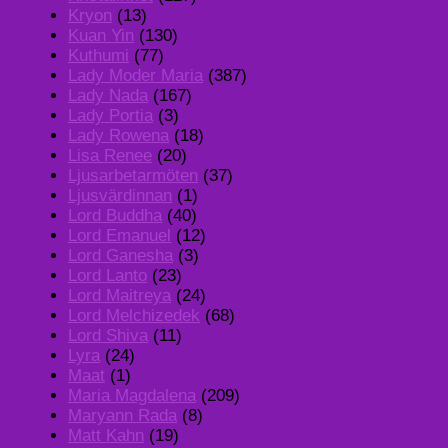
Kryon
(13)
Kuan Yin
(130)
Kuthumi
(77)
Lady Moder Maria
(387)
Lady Nada
(167)
Lady Portia
(3)
Lady Rowena
(18)
Lisa Renee
(20)
Ljusarbetarmöten
(37)
Ljusvärdinnan
(1)
Lord Buddha
(40)
Lord Emanuel
(12)
Lord Ganesha
(3)
Lord Lanto
(23)
Lord Maitreya
(24)
Lord Melchizedek
(68)
Lord Shiva
(11)
Lyra
(24)
Maat
(1)
Maria Magdalena
(209)
Maryann Rada
(8)
Matt Kahn
(19)