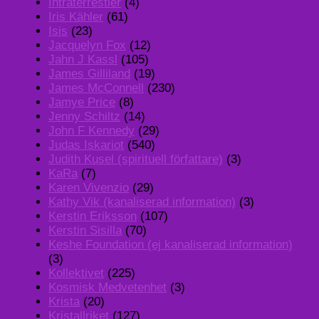
Intraterrestier
(4)
Iris Kähler
(61)
Isis
(23)
Jacquelyn Fox
(12)
Jahn J Kassl
(105)
James Gilliland
(19)
James McConnell
(230)
Jamye Price
(8)
Jenny Schiltz
(14)
John F Kennedy
(29)
Judas Iskariot
(540)
Judith Kusel (spirituell författare)
(3)
KaRa
(7)
Karen Vivenzio
(29)
Kathy Vik (kanaliserad information)
(3)
Kerstin Eriksson
(107)
Kerstin Sisilla
(70)
Keshe Foundation (ej kanaliserad information)
(3)
Kollektivet
(225)
Kosmisk Medvetenhet
(3)
Krista
(20)
Kristallriket
(127)