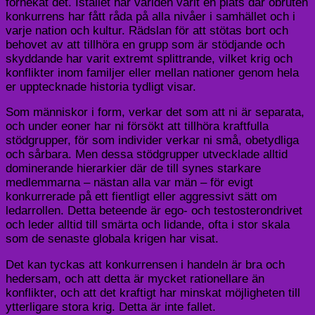
förnekat det. Istället har världen varit en plats där obruten
konkurrens har fått råda på alla nivåer i samhället och i
varje nation och kultur. Rädslan för att stötas bort och
behovet av att tillhöra en grupp som är stödjande och
skyddande har varit extremt splittrande, vilket krig och
konflikter inom familjer eller mellan nationer genom hela
er upptecknade historia tydligt visar.
Som människor i form, verkar det som att ni är separata,
och under eoner har ni försökt att tillhöra kraftfulla
stödgrupper, för som individer verkar ni små, obetydliga
och sårbara. Men dessa stödgrupper utvecklade alltid
dominerande hierarkier där de till synes starkare
medlemmarna – nästan alla var män – för evigt
konkurrerade på ett fientligt eller aggressivt sätt om
ledarrollen. Detta beteende är ego- och testosterondrivet
och leder alltid till smärta och lidande, ofta i stor skala
som de senaste globala krigen har visat.
Det kan tyckas att konkurrensen i handeln är bra och
hedersam, och att detta är mycket rationellare än
konflikter, och att det kraftigt har minskat möjligheten till
ytterligare stora krig. Detta är inte fallet.