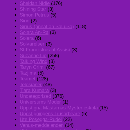
Sheldan Nidle
(176)
Shining Star
(3)
Simon Petrus
(5)
Sion
(2)
Sirius (annat än SaLuSa)
(118)
Solara An-Ra
(3)
Solera
(6)
Solvarelser
(3)
St Franciskus of Assisi
(3)
Suzanne Lie
(258)
Talking Wind
(3)
Taryn Crimi
(67)
Tazjima
(5)
Teamet
(128)
Telosianer
(48)
Tiara Kumara
(3)
Uncategorized
(376)
Universums Moder
(1)
Uppstigna Mästarnas Mysterieskola
(15)
Uppstigningens Ljusarbeare
(5)
Ute Posegga-Rudel
(22)
Venus-meddelanden
(14)