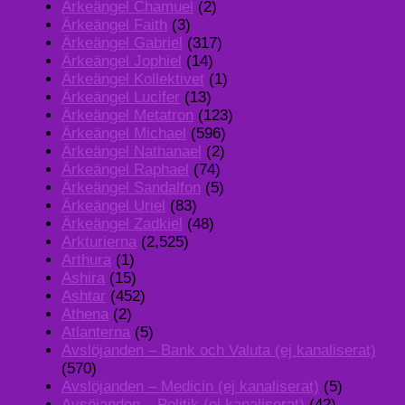
Ärkeängel Chamuel
(2)
Ärkeängel Faith
(3)
Ärkeängel Gabriel
(317)
Ärkeängel Jophiel
(14)
Ärkeängel Kollektivet
(1)
Ärkeängel Lucifer
(13)
Ärkeängel Metatron
(123)
Ärkeängel Michael
(596)
Ärkeängel Nathanael
(2)
Ärkeängel Raphael
(74)
Ärkeängel Sandalfon
(5)
Ärkeängel Uriel
(83)
Ärkeängel Zadkiel
(48)
Arkturierna
(2,525)
Arthura
(1)
Ashira
(15)
Ashtar
(452)
Athena
(2)
Atlanterna
(5)
Avslöjanden – Bank och Valuta (ej kanaliserat)
(570)
Avslöjanden – Medicin (ej kanaliserat)
(5)
Avsöjanden – Politik (ej kanaliserat)
(42)