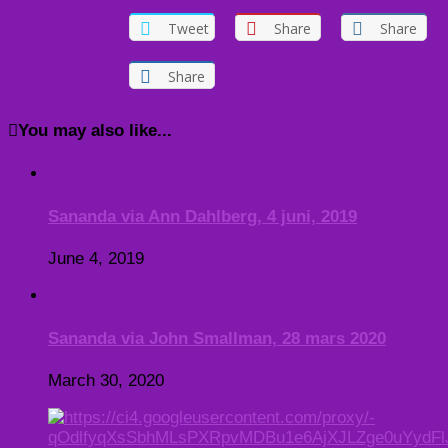
Tweet
Share
Share
Share
You may also like...
Sananda via Ann Dahlberg, 4 juni, 2019
June 4, 2019
Sananda via John Smallman, 28 mars 2020
March 30, 2020