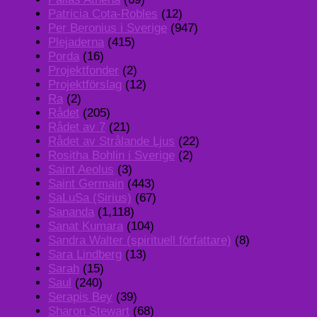
Patricia Cota-Robles
(12)
Per Beronius i Sverige
(947)
Plejaderna
(415)
Porda
(16)
Projektfonder
(2)
Projektförslag
(12)
Ra
(2)
Rådet
(205)
Rådet av 7
(21)
Rådet av Strålande Ljus
(22)
Rositha Bohlin i Sverige
(2)
Saint Aeolus
(3)
Saint Germain
(443)
SaLuSa (Sirius)
(67)
Sananda
(1,118)
Sanat Kumara
(104)
Sandra Walter (spirituell författare)
(8)
Sara Lindberg
(13)
Sarah
(15)
Saul
(240)
Serapis Bey
(39)
Sharon Stewart
(68)