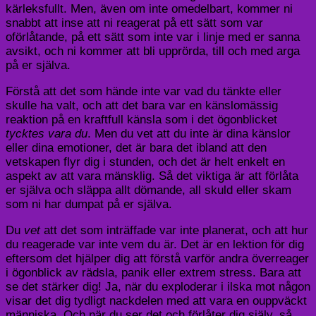
kärleksfullt. Men, även om inte omedelbart, kommer ni
snabbt att inse att ni reagerat på ett sätt som var
oförlåtande, på ett sätt som inte var i linje med er sanna
avsikt, och ni kommer att bli upprörda, till och med arga
på er själva.
Förstå att det som hände inte var vad du tänkte eller
skulle ha valt, och att det bara var en känslomässig
reaktion på en kraftfull känsla som i det ögonblicket
tycktes vara du
. Men du vet att du inte är dina känslor
eller dina emotioner, det är bara det ibland att den
vetskapen flyr dig i stunden, och det är helt enkelt en
aspekt av att vara mänsklig. Så det viktiga är att förlåta
er själva och släppa allt dömande, all skuld eller skam
som ni har dumpat på er själva.
Du
vet
att det som inträffade var inte planerat, och att hur
du reagerade var inte vem du är. Det är en lektion för dig
eftersom det hjälper dig att förstå varför andra överreager
i ögonblick av rädsla, panik eller extrem stress. Bara att
se det stärker dig! Ja, när du exploderar i ilska mot någon
visar det dig tydligt nackdelen med att vara en ouppväckt
människa. Och när du ser det och förlåter dig själv, så