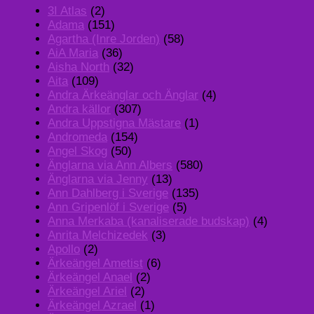
3I Atlas
(2)
Adama
(151)
Agartha (Inre Jorden)
(58)
AiA Maria
(36)
Aisha North
(32)
Aita
(109)
Andra Ärkeänglar och Änglar
(4)
Andra källor
(307)
Andra Uppstigna Mästare
(1)
Andromeda
(154)
Angel Skog
(50)
Änglarna via Ann Albers
(580)
Änglarna via Jenny
(13)
Ann Dahlberg i Sverige
(135)
Ann Gripenlöf i Sverige
(5)
Anna Merkaba (kanaliserade budskap)
(4)
Anrita Melchizedek
(3)
Apollo
(2)
Ärkeängel Ametist
(6)
Ärkeängel Anael
(2)
Ärkeängel Ariel
(2)
Ärkeängel Azrael
(1)