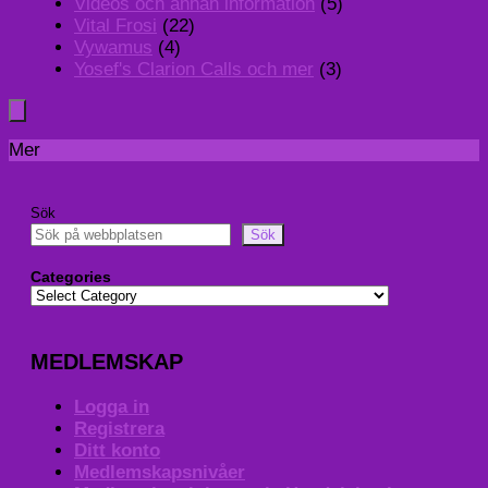
Videos och annan information
(5)
Vital Frosi
(22)
Vywamus
(4)
Yosef's Clarion Calls och mer
(3)
Mer
Sök
Sök
Categories
MEDLEMSKAP
Logga in
Registrera
Ditt konto
Medlemskapsnivåer