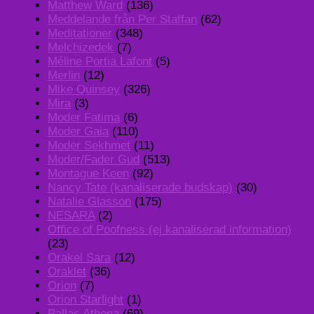
Matthew Ward
(136)
Meddelande från Per Staffan
(62)
Meditationer
(348)
Melchizedek
(7)
Méline Portia Lafont
(5)
Merlin
(12)
Mike Quinsey
(326)
Mira
(3)
Moder Fatima
(6)
Moder Gaia
(110)
Moder Sekhmet
(11)
Moder/Fader Gud
(513)
Montague Keen
(92)
Nancy Tate (kanaliserade budskap)
(30)
Natalie Glasson
(175)
NESARA
(2)
Office of Poofness (ej kanaliserad information)
(23)
Orakel Sara
(12)
Oraklet
(36)
Orion
(7)
Orion Starlight
(1)
Pallas Athena
(69)