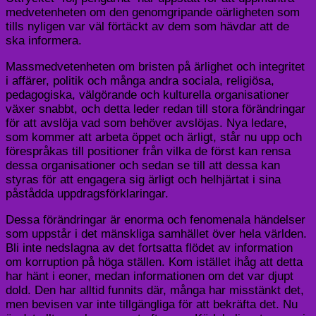
medvetenheten om den genomgripande oärligheten som
tills nyligen var väl förtäckt av dem som hävdar att de
ska informera.
Massmedvetenheten om bristen på ärlighet och integritet
i affärer, politik och många andra sociala, religiösa,
pedagogiska, välgörande och kulturella organisationer
växer snabbt, och detta leder redan till stora förändringar
för att avslöja vad som behöver avslöjas. Nya ledare,
som kommer att arbeta öppet och ärligt, står nu upp och
förespråkas till positioner från vilka de först kan rensa
dessa organisationer och sedan se till att dessa kan
styras för att engagera sig ärligt och helhjärtat i sina
påstådda uppdragsförklaringar.
Dessa förändringar är enorma och fenomenala händelser
som uppstår i det mänskliga samhället över hela världen.
Bli inte nedslagna av det fortsatta flödet av information
om korruption på höga ställen. Kom istället ihåg att detta
har hänt i eoner, medan informationen om det var djupt
dold. Den har alltid funnits där, många har misstänkt det,
men bevisen var inte tillgängliga för att bekräfta det. Nu