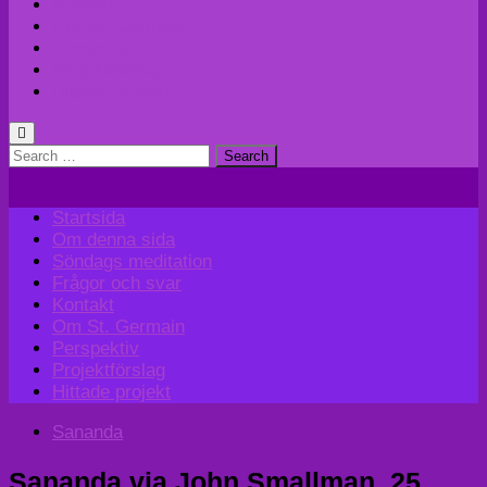
Kontakt
Om St. Germain
Perspektiv
Projektförslag
Hittade projekt
Search
for:
Startsida
Om denna sida
Söndags meditation
Frågor och svar
Kontakt
Om St. Germain
Perspektiv
Projektförslag
Hittade projekt
Sananda
Sananda via John Smallman, 25