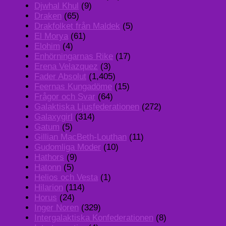
Djwhal Khul
(9)
Draken
(65)
Drakfolket från Maldek
(5)
El Morya
(61)
Elohim
(4)
Enhörningarnas Rike
(17)
Erena Velazquez
(3)
Fader Absolut
(1,405)
Feernas Kungadöme
(15)
Frågor och Svar
(64)
Galaktiska Ljusfederationen
(272)
Galaxygirl
(314)
Gatum
(5)
Gillian MacBeth-Louthan
(11)
Gudomliga Moder
(10)
Hathors
(9)
Hatonn
(5)
Helios och Vesta
(1)
Hilarion
(114)
Horus
(24)
Inger Noren
(329)
Intergalaktiska Konfederationen
(8)