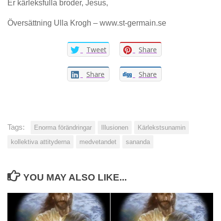
Er kärleksfulla broder, Jesus,
Översättning Ulla Krogh – www.st-germain.se
Tweet
Share
Share
Share
Tags:
Enorma förändringar
Illusionen
Kärlekstsunamin
kollektiva attityderna
medvetandet
sananda
YOU MAY ALSO LIKE...