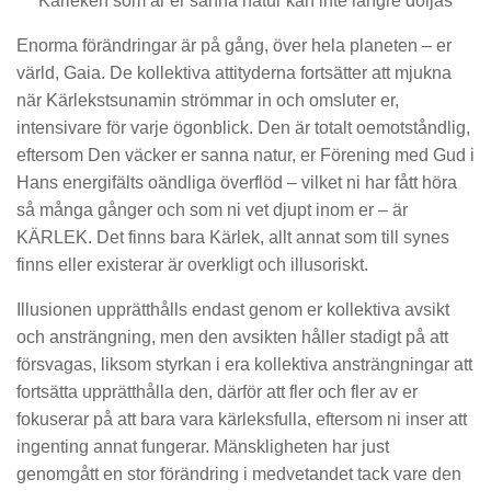
Kärleken som är er sanna natur kan inte längre döljas
Enorma förändringar är på gång, över hela planeten – er
värld, Gaia. De kollektiva attityderna fortsätter att mjukna
när Kärlekstsunamin strömmar in och omsluter er,
intensivare för varje ögonblick. Den är totalt oemotståndlig,
eftersom Den väcker er sanna natur, er Förening med Gud i
Hans energifälts oändliga överflöd – vilket ni har fått höra
så många gånger och som ni vet djupt inom er – är
KÄRLEK. Det finns bara Kärlek, allt annat som till synes
finns eller existerar är overkligt och illusoriskt.
Illusionen upprätthålls endast genom er kollektiva avsikt
och ansträngning, men den avsikten håller stadigt på att
försvagas, liksom styrkan i era kollektiva ansträngningar att
fortsätta upprätthålla den, därför att fler och fler av er
fokuserar på att bara vara kärleksfulla, eftersom ni inser att
ingenting annat fungerar. Mänskligheten har just
genomgått en stor förändring i medvetandet tack vare den