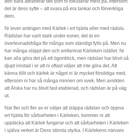
den bara attraherar det som ni fokuserar mest på, eftersom
det är dess syfte – att svara på era tankar och förverkliga
dem.
Ni lever antingen med Kärlek i ert hjärta eller med rädsla.
Rädslan har varit stark under eoner, det är en
överlevnadsfråga för många som ständigt fylls på. Men nu
har många släppt den och omfamnat Kärleken istället. Ni
kan alla göra det på ett ögonblick, men rädslan har blivit så
djupt inrotad i er att ni oftast väljer att inte göra det. Att
känna tillit och kärlek är något ni är mycket försiktiga med,
eftersom ni har så många minnen om svek. Men avsikten
att Älska har nu blivit fast etablerad, och rädslan är på väg
ut.
När fler och fler av er väljer att släppa rädslan och öppna
ert hjärta för sårbarheten i Kärleken, kommer ni att
upptäcka att Kärlek fungerar och att sårbarheten i Kärleken
i själva verket är Dess största styrka. I Kärlekens närvaro