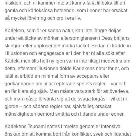
insikten, och ni kommer inte att kunna falla tillbaka till ert
gamla och kärlekslösa beteende, som i eoner har orsakat
så mycket förvirring och oro i era liv.
Kärleken, som är er sanna natur, kan inte längre döljas
under ett täcke av mörker, eftersom glansen i Dess briljans
skingrar eller upplöser det mörka täcket. Sedan ni trädde in
i illusionen och engagerade er i den har ni alla sökt efter
Kärlek, men tills helt nyligen var ni inte riktigt medvetna om
detta, eftersom illusionen dolde Kärlekens natur för er, och
istället erbjöd en minimal form av acceptans eller
godkännande
om
ni accepterade spelets regler – var och
en får klara sig själv. Man måste vara stark för att överleva,
och man måste förvänta sig att de svaga förgås – vilket ni
gjorde – och sådana regler har, självfallet, orsakat
mänskligheten oerhörd smärta och lidande under eoner.
Kärlekens Tsunami sattes i rörelse genom er intensiva
önskan om att komma bort från konflikter, svek och lidande;