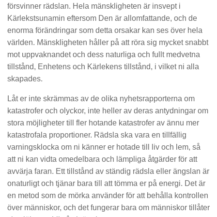
försvinner rädslan. Hela mänskligheten är insvept i
Kärlekstsunamin eftersom Den är allomfattande, och de
enorma förändringar som detta orsakar kan ses över hela
världen. Mänskligheten håller på att röra sig mycket snabbt
mot uppvaknandet och dess naturliga och fullt medvetna
tillstånd, Enhetens och Kärlekens tillstånd, i vilket ni alla
skapades.
Låt er inte skrämmas av de olika nyhetsrapporterna om
katastrofer och olyckor, inte heller av deras antydningar om
stora möjligheter till fler hotande katastrofer av ännu mer
katastrofala proportioner. Rädsla ska vara en tillfällig
varningsklocka om ni känner er hotade till liv och lem, så
att ni kan vidta omedelbara och lämpliga åtgärder för att
avvärja faran. Ett tillstånd av ständig rädsla eller ängslan är
onaturligt och tjänar bara till att tömma er på energi. Det är
en metod som de mörka använder för att behålla kontrollen
över människor, och det fungerar bara om människor tillåter