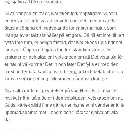
sig själva att bli så skrämda.
Ni är, var och en av er, Kärleken förkroppsligad! Ni har i
eoner valt att inte vara medvetna om det, men nu är det
dags att öppna ert medvetande för er sanna natur, som
många av er faktiskt håller på att göra. Gå till ert inre, till ert
tysta inre rum, er heliga fristad, där Kärlekens Ljus brinner
för evigt. Öppna ert hjärta för den ständiga värme Det
erbjuder er, och gläd er i vetskapen om att Det visar sig för
er när ni välkomnar Det in och låter Det fylla er med den
mest underbara känsla av frid, trygghet och belåtenhet, en
känsla som ingenting i illusionen någonsin kan ge.
Ni är alla gudomliga varelser på väg Hem. Ni är mycket,
mycket nära, så gläd er i den vetskapen, vetskapen om att
Guds Kärlek alltid finns där för er närhelst ni vänder er fulla
uppmärksamhet mot Honom och tillåter er själva att vila
där.