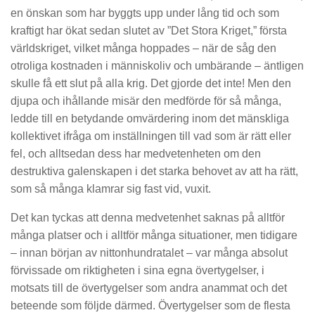
en önskan som har byggts upp under lång tid och som
kraftigt har ökat sedan slutet av ”Det Stora Kriget,” första
världskriget, vilket många hoppades – när de såg den
otroliga kostnaden i människoliv och umbärande – äntligen
skulle få ett slut på alla krig. Det gjorde det inte! Men den
djupa och ihållande misär den medförde för så många,
ledde till en betydande omvärdering inom det mänskliga
kollektivet ifråga om inställningen till vad som är rätt eller
fel, och alltsedan dess har medvetenheten om den
destruktiva galenskapen i det starka behovet av att ha rätt,
som så många klamrar sig fast vid, vuxit.
Det kan tyckas att denna medvetenhet saknas på alltför
många platser och i alltför många situationer, men tidigare
– innan början av nittonhundratalet – var många absolut
förvissade om riktigheten i sina egna övertygelser, i
motsats till de övertygelser som andra anammat och det
beteende som följde därmed. Övertygelser som de flesta