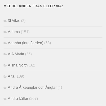
MEDDELANDEN FRÅN ELLER VIA:
3I Atlas
(2)
Adama
(151)
Agartha (Inre Jorden)
(58)
AiA Maria
(36)
Aisha North
(32)
Aita
(109)
Andra Ärkeänglar och Änglar
(4)
Andra källor
(307)