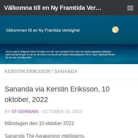
Välkomna till en Ny Framtida Verklighet
Skip to content
KERSTIN ERIKSSON
/
SANANDA
Sananda via Kerstin Eriksson, 10
oktober, 2022
BY
ST-GERMAIN
·
OCTOBER 15, 2022
Måndagen den 10 oktober 2022
Sananda The Awakening intelligens.