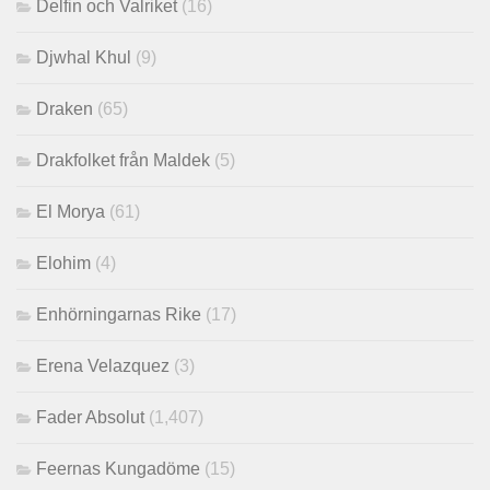
Delfin och Valriket
(16)
Djwhal Khul
(9)
Draken
(65)
Drakfolket från Maldek
(5)
El Morya
(61)
Elohim
(4)
Enhörningarnas Rike
(17)
Erena Velazquez
(3)
Fader Absolut
(1,407)
Feernas Kungadöme
(15)