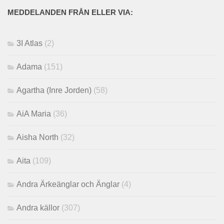
MEDDELANDEN FRÅN ELLER VIA:
3I Atlas
(2)
Adama
(151)
Agartha (Inre Jorden)
(58)
AiA Maria
(36)
Aisha North
(32)
Aita
(109)
Andra Ärkeänglar och Änglar
(4)
Andra källor
(307)