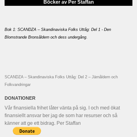
Böcker av Per Staffan
Bok 1: SCANDZA – Skandinaviska Folks Uttåg: Del 1 - Den
Blomstrande Bronsåldern och dess undergång
.
SCANDZA – Skandinaviska Folks Uttåg: Del 2 – Järnåldern och
Folkvandringar
DONATIONER
Vår finansiella frihet låter vänta på sig. I och med ökat
finansiellt ansvar ber jag de som har resurser och så
känner att ge ett bidrag. Per Staffan