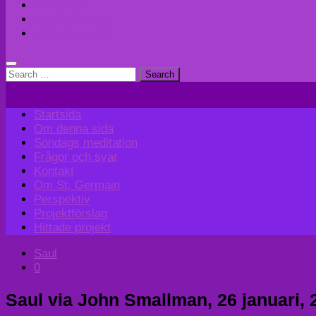
Perspektiv
Projektförslag
Hittade projekt
Search
for:
Startsida
Om denna sida
Söndags meditation
Frågor och svar
Kontakt
Om St. Germain
Perspektiv
Projektförslag
Hittade projekt
Saul
0
Saul via John Smallman, 26 januari, 