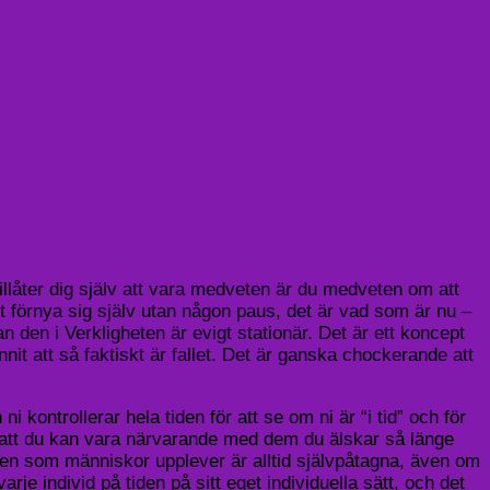
 tillåter dig själv att vara medveten är du medveten om att
igt förnya sig själv utan någon paus, det är vad som är nu –
 den i Verkligheten är evigt stationär. Det är ett koncept
nit att så faktiskt är fallet. Det är ganska chockerande att
kontrollerar hela tiden för att se om ni är “i tid” och för
å att du kan vara närvarande med dem du älskar så länge
ven som människor upplever är alltid självpåtagna, även om
rje individ på tiden på sitt eget individuella sätt, och det