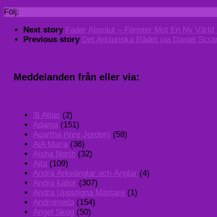
Följ:
Next story
Fader Absolut – Fönster Mot En Ny Värld 
Previous story
Det Arkturiska Rådet via Daniel Scran
Meddelanden från eller via:
3I Atlas
(2)
Adama
(151)
Agartha (Inre Jorden)
(58)
AiA Maria
(36)
Aisha North
(32)
Aita
(109)
Andra Ärkeänglar och Änglar
(4)
Andra källor
(307)
Andra Uppstigna Mästare
(1)
Andromeda
(154)
Angel Skog
(50)