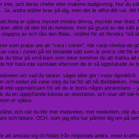
inte, och deras chefer eller makens budgivning. Hur du väljer 
ens. Ja, andra ställer krav på dig, men det är alltid ditt val, d
tt finna er själva mycket mindre drivna, mycket mer ifred.
tiken alltid all den tid du behöver, men på grund av det sätt p
lappna av och låta den flöda , istället för att försöka “slå klo
nnor som pratar om att “vara i zonen”, när varje rörelse de g
kan vara i zonen på ett liknande sätt som är precis rätt för e
r du tittar på små barn som leker kommer du att märka att de
de hör bara inte samtalet eftersom de är så uppslukade av ba
veten om vad du tänker, säger eller gör i varje ögonblick. Nä
 och sedan på varje steg du tar för att nå diskbänken. Inle
lt inte uppmärksam för att du är borta någon annanstans – ja
får du en upplyftande känsla av prestation, och utan allt tak
inom er själva.
illstånd, och när du blir mer medveten, mer medveten, när du 
bare och lättare. OCH, som jag ofta har påmint dig om på sen
ör att ansluta sig till flödet från miljontals andra, mest kraftf