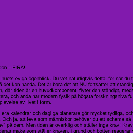
ögon – FIRA!
, nuets eviga ögonblick. Du vet naturligtvis detta, för när du
då det kan hända. Det är bara det att NU fortsätter att ständ
en, där tiden är en huvudkomponent, flyter den ständigt, medan
ceptera, och ändå har modern fysik på högsta forskningsnivå fun
levelse av livet i form.
ra kalendrar och dagliga planerare gör mycket tydliga, och ni 
rat. Och ja, att leva som människor behöver du ett schema s
v” på dem. Men tiden är overklig och ställer inga krav! Kra
 deras make som ställer kraven, i grund och botten reagerar va