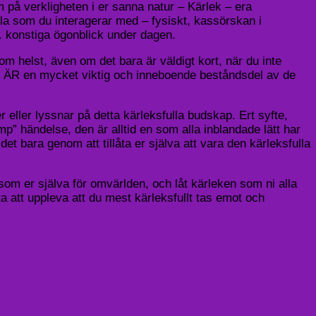
 på verkligheten i er sanna natur – Kärlek – era
lla som du interagerar med – fysiskt, kassörskan i
å. konstiga ögonblick under dagen.
som helst, även om det bara är väldigt kort, när du inte
det ÄR en mycket viktig och inneboende beståndsdel av de
r eller lyssnar på detta kärleksfulla budskap. Ert syfte,
mp” händelse, den är alltid en som alla inblandade lätt har
 det bara genom att tillåta er själva att vara den kärleksfulla
som er själva för omvärlden, och låt kärleken som ni alla
a att uppleva att du mest kärleksfullt tas emot och