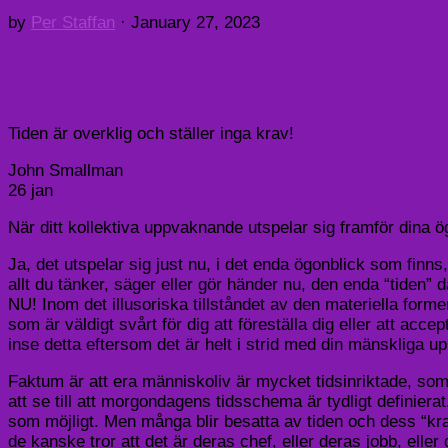
by
Per Staffan
·
January 27, 2023
Tiden är overklig och ställer inga krav!
John Smallman
26 jan
När ditt kollektiva uppvaknande utspelar sig framför dina 
Ja, det utspelar sig just nu, i det enda ögonblick som finns
allt du tänker, säger eller gör händer nu, den enda “tiden” 
NU! Inom det illusoriska tillståndet av den materiella form
som är väldigt svårt för dig att föreställa dig eller att ac
inse detta eftersom det är helt i strid med din mänskliga upp
Faktum är att era människoliv är mycket tidsinriktade, som e
att se till att morgondagens tidsschema är tydligt definie
som möjligt. Men många blir besatta av tiden och dess “kra
de kanske tror att det är deras chef, eller deras jobb, eller