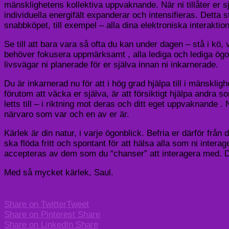
mänsklighetens kollektiva uppvaknande. När ni tillåter er 
individuella energifält expanderar och intensifieras. Detta
snabbköpet, till exempel – alla dina elektroniska interakti
Se till att bara vara så ofta du kan under dagen – stå i kö, 
behöver fokusera uppmärksamt , alla lediga och lediga ögon
livsvägar ni planerade för er själva innan ni inkarnerade.
Du är inkarnerad nu för att i hög grad hjälpa till i mänskli
förutom att väcka er själva, är att försiktigt hjälpa andra 
letts till – i riktning mot deras och ditt eget uppvaknande . 
närvaro som var och en av er är.
Kärlek är din natur, i varje ögonblick. Befria er därför fr
ska flöda fritt och spontant för att hälsa alla som ni inte
accepteras av dem som du “chanser” att interagera med. D
Med så mycket kärlek, Saul.
Share on Twitter
Tweet
Share on Pinterest
Share
Share on LinkedIn
Share