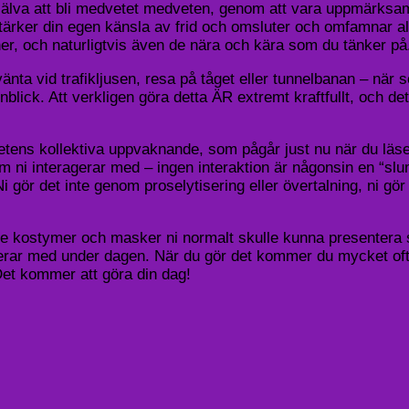
själva att bli medvetet medveten, genom att vara uppmärksam
 stärker din egen känsla av frid och omsluter och omfamnar a
oner, och naturligtvis även de nära och kära som du tänker p
vänta vid trafikljusen, resa på tåget eller tunnelbanan – när 
blick. Att verkligen göra detta ÄR extremt kraftfullt, och 
ghetens kollektiva uppvaknande, som pågår just nu när du läse
som ni interagerar med – ingen interaktion är någonsin en “slu
Ni gör det inte genom proselytisering eller övertalning, ni gör
ån de kostymer och masker ni normalt skulle kunna presentera 
ragerar med under dagen. När du gör det kommer du mycket oft
et kommer att göra din dag!