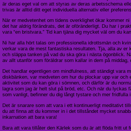
är deras eget val om att styras av deras arbetsschema eller 
trivas är alltid ditt eget individuella alternativ eller prefer
När er medvetenhet om tidens overklighet ökar kommer ni a
det har aldrig förändrats, det är oföränderligt. Du har i prak
vara “en bristvara.” Tid kan tjäna dig mycket väl om du kan s
Ni har alla hört talas om professionella idrottsmän och kvi
verkar vara de mest fantastiska resultaten. Tja, alla av er 
och släppa tanken på vad du ska göra i nästa ögonblick. Nä
av allt utanför som föräldrar som kallar in dem på middag, 
Det handlar egentligen om mindfulness, att ständigt vara med
diskbänken, var medveten om hur du plockar upp var och en
aktivitet som du kan göra i sömnen, och därför är du norma
lagra som jag är helt slut på bröd, etc. Och när du lyckas 
som vanligt, befinner du dig långt tystare och mer fridfulla 
Det är snarare som att vara i ett kontinuerligt meditativt t
du att finna att du kommer in i det tillståndet mycket snab
inkarnation att bara vara!
Bara att vara tillåter den Kärlek som du är att flöda fritt ut f