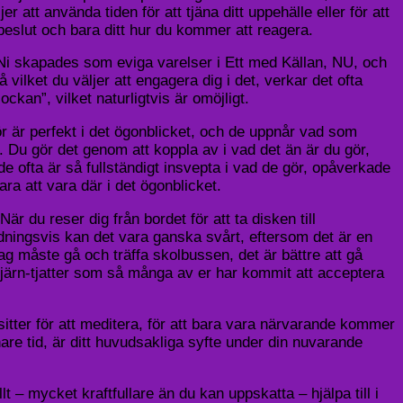
att använda tiden för att tjäna ditt uppehälle eller för att
itt beslut och bara ditt hur du kommer att reagera.
 Ni skapades som eviga varelser i Ett med Källan, NU, och
å vilket du väljer att engagera dig i det, verkar det ofta
ckan”, vilket naturligtvis är omöjligt.
ör är perfekt i det ögonblicket, och de uppnår vad som
r. Du gör det genom att koppla av i vad det än är du gör,
 ofta är så fullständigt insvepta i vad de gör, opåverkade
ra att vara där i det ögonblicket.
r du reser dig från bordet för att ta disken till
dningsvis kan det vara ganska svårt, eftersom det är en
g måste gå och träffa skolbussen, det är bättre att gå
-hjärn-tjatter som så många av er har kommit att acceptera
sitter för att meditera, för att bara vara närvarande kommer
are tid, är ditt huvudsakliga syfte under din nuvarande
ullt – mycket kraftfullare än du kan uppskatta – hjälpa till i