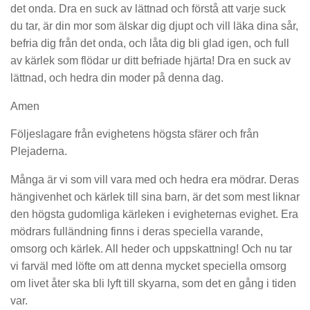
det onda. Dra en suck av lättnad och förstå att varje suck
du tar, är din mor som älskar dig djupt och vill läka dina sår,
befria dig från det onda, och låta dig bli glad igen, och full
av kärlek som flödar ur ditt befriade hjärta! Dra en suck av
lättnad, och hedra din moder på denna dag.
Amen
Följeslagare från evighetens högsta sfärer och från
Plejaderna.
Många är vi som vill vara med och hedra era mödrar. Deras
hängivenhet och kärlek till sina barn, är det som mest liknar
den högsta gudomliga kärleken i evigheternas evighet. Era
mödrars fulländning finns i deras speciella varande,
omsorg och kärlek. All heder och uppskattning! Och nu tar
vi farväl med löfte om att denna mycket speciella omsorg
om livet åter ska bli lyft till skyarna, som det en gång i tiden
var.