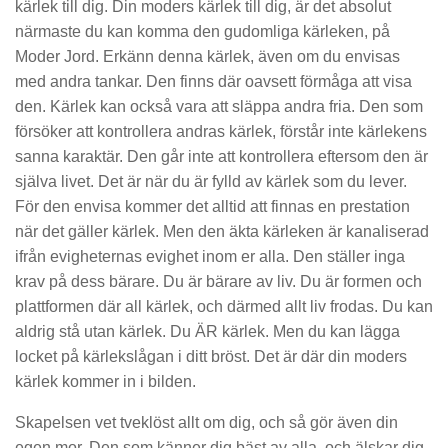
kärlek till dig. Din moders kärlek till dig, är det absolut
närmaste du kan komma den gudomliga kärleken, på
Moder Jord. Erkänn denna kärlek, även om du envisas
med andra tankar. Den finns där oavsett förmåga att visa
den. Kärlek kan också vara att släppa andra fria. Den som
försöker att kontrollera andras kärlek, förstår inte kärlekens
sanna karaktär. Den går inte att kontrollera eftersom den är
själva livet. Det är när du är fylld av kärlek som du lever.
För den envisa kommer det alltid att finnas en prestation
när det gäller kärlek. Men den äkta kärleken är kanaliserad
ifrån evigheternas evighet inom er alla. Den ställer inga
krav på dess bärare. Du är bärare av liv. Du är formen och
plattformen där all kärlek, och därmed allt liv frodas. Du kan
aldrig stå utan kärlek. Du ÄR kärlek. Men du kan lägga
locket på kärlekslågan i ditt bröst. Det är där din moders
kärlek kommer in i bilden.
Skapelsen vet tveklöst allt om dig, och så gör även din
egen mor. Den som känner dig bäst av alla, och älskar dig