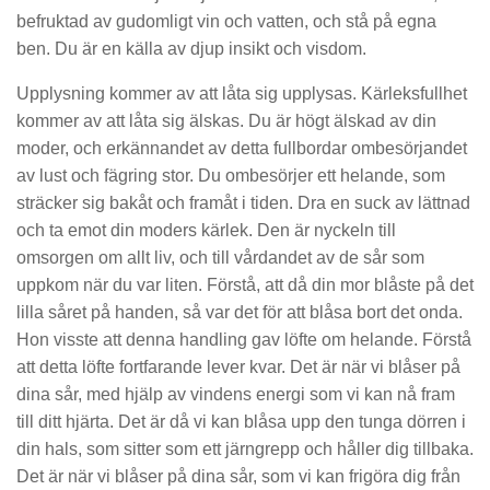
befruktad av gudomligt vin och vatten, och stå på egna
ben. Du är en källa av djup insikt och visdom.
Upplysning kommer av att låta sig upplysas. Kärleksfullhet
kommer av att låta sig älskas. Du är högt älskad av din
moder, och erkännandet av detta fullbordar ombesörjandet
av lust och fägring stor. Du ombesörjer ett helande, som
sträcker sig bakåt och framåt i tiden. Dra en suck av lättnad
och ta emot din moders kärlek. Den är nyckeln till
omsorgen om allt liv, och till vårdandet av de sår som
uppkom när du var liten. Förstå, att då din mor blåste på det
lilla såret på handen, så var det för att blåsa bort det onda.
Hon visste att denna handling gav löfte om helande. Förstå
att detta löfte fortfarande lever kvar. Det är när vi blåser på
dina sår, med hjälp av vindens energi som vi kan nå fram
till ditt hjärta. Det är då vi kan blåsa upp den tunga dörren i
din hals, som sitter som ett järngrepp och håller dig tillbaka.
Det är när vi blåser på dina sår, som vi kan frigöra dig från