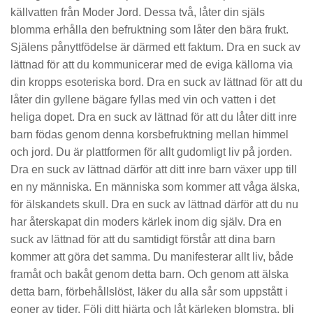
källvatten från Moder Jord. Dessa två, låter din själs
blomma erhålla den befruktning som låter den bära frukt.
Själens pånyttfödelse är därmed ett faktum. Dra en suck av
lättnad för att du kommunicerar med de eviga källorna via
din kropps esoteriska bord. Dra en suck av lättnad för att du
låter din gyllene bägare fyllas med vin och vatten i det
heliga dopet. Dra en suck av lättnad för att du låter ditt inre
barn födas genom denna korsbefruktning mellan himmel
och jord. Du är plattformen för allt gudomligt liv på jorden.
Dra en suck av lättnad därför att ditt inre barn växer upp till
en ny människa. En människa som kommer att våga älska,
för älskandets skull. Dra en suck av lättnad därför att du nu
har återskapat din moders kärlek inom dig själv. Dra en
suck av lättnad för att du samtidigt förstår att dina barn
kommer att göra det samma. Du manifesterar allt liv, både
framåt och bakåt genom detta barn. Och genom att älska
detta barn, förbehållslöst, läker du alla sår som uppstått i
eoner av tider. Följ ditt hjärta och låt kärleken blomstra, bli