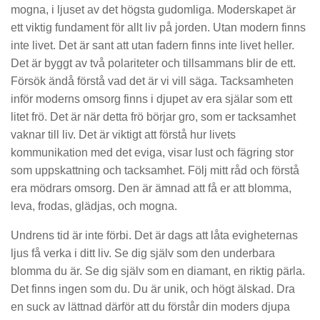
mogna, i ljuset av det högsta gudomliga. Moderskapet är
ett viktig fundament för allt liv på jorden. Utan modern finns
inte livet. Det är sant att utan fadern finns inte livet heller.
Det är byggt av två polariteter och tillsammans blir de ett.
Försök ändå förstå vad det är vi vill säga. Tacksamheten
inför moderns omsorg finns i djupet av era själar som ett
litet frö. Det är när detta frö börjar gro, som er tacksamhet
vaknar till liv. Det är viktigt att förstå hur livets
kommunikation med det eviga, visar lust och fägring stor
som uppskattning och tacksamhet. Följ mitt råd och förstå
era mödrars omsorg. Den är ämnad att få er att blomma,
leva, frodas, glädjas, och mogna.
Undrens tid är inte förbi. Det är dags att låta evigheternas
ljus få verka i ditt liv. Se dig själv som den underbara
blomma du är. Se dig själv som en diamant, en riktig pärla.
Det finns ingen som du. Du är unik, och högt älskad. Dra
en suck av lättnad därför att du förstår din moders djupa