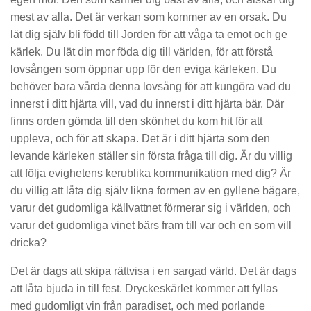
mest av alla. Det är verkan som kommer av en orsak. Du
lät dig själv bli född till Jorden för att våga ta emot och ge
kärlek. Du lät din mor föda dig till världen, för att förstå
lovsången som öppnar upp för den eviga kärleken. Du
behöver bara vårda denna lovsång för att kungöra vad du
innerst i ditt hjärta vill, vad du innerst i ditt hjärta bär. Där
finns orden gömda till den skönhet du kom hit för att
uppleva, och för att skapa. Det är i ditt hjärta som den
levande kärleken ställer sin första fråga till dig. Är du villig
att följa evighetens kerublika kommunikation med dig? Är
du villig att låta dig själv likna formen av en gyllene bägare,
varur det gudomliga källvattnet förmerar sig i världen, och
varur det gudomliga vinet bärs fram till var och en som vill
dricka?
Det är dags att skipa rättvisa i en sargad värld. Det är dags
att låta bjuda in till fest. Dryckeskärlet kommer att fyllas
med gudomligt vin från paradiset, och med porlande