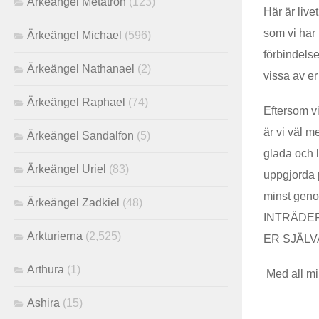
Ärkeängel Metatron
(123)
Här är live
som vi har 
Ärkeängel Michael
(596)
förbindels
Ärkeängel Nathanael
(2)
vissa av er
Ärkeängel Raphael
(74)
Eftersom v
är vi väl 
Ärkeängel Sandalfon
(5)
glada och 
Ärkeängel Uriel
(83)
uppgjorda p
minst geno
Ärkeängel Zadkiel
(48)
INTRÄDER I
Arkturierna
(2,525)
ER SJÄLVA. 
Arthura
(1)
Med all mi
Ashira
(15)