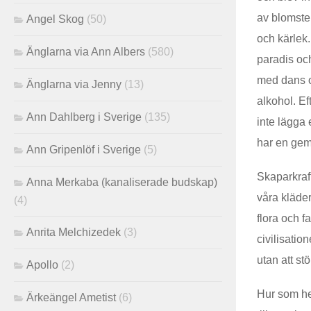
av blomster
Angel Skog
(50)
och kärlek.
Änglarna via Ann Albers
(580)
paradis oc
med dans oc
Änglarna via Jenny
(13)
alkohol. Ef
Ann Dahlberg i Sverige
(135)
inte lägga 
har en gem
Ann Gripenlöf i Sverige
(5)
Skaparkraft
Anna Merkaba (kanaliserade budskap)
våra kläder
(4)
flora och f
Anrita Melchizedek
(3)
civilisatio
utan att stö
Apollo
(2)
Hur som hel
Ärkeängel Ametist
(6)