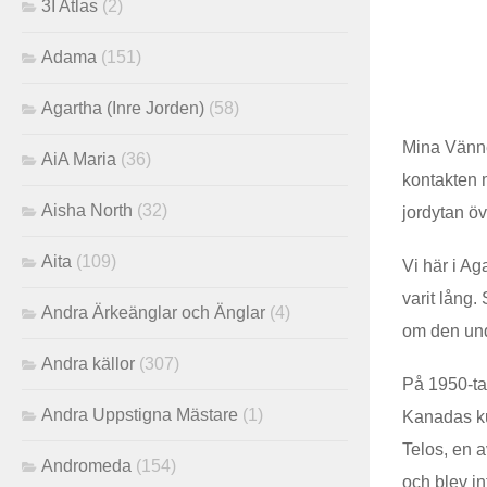
3I Atlas
(2)
Adama
(151)
Agartha (Inre Jorden)
(58)
Mina Vänne
AiA Maria
(36)
kontakten m
Aisha North
(32)
jordytan ö
Aita
(109)
Vi här i Ag
varit lång.
Andra Ärkeänglar och Änglar
(4)
om den und
Andra källor
(307)
På 1950-tal
Andra Uppstigna Mästare
(1)
Kanadas kus
Telos, en 
Andromeda
(154)
och blev in