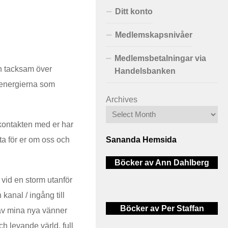
Ditt konto
Medlemskapsnivåer
Medlemsbetalningar via
ch tacksam över
Handelsbanken
ksenergierna som
Archives
å kontakten med er har
Sananda Hemsida
ta för er om oss och
Böcker av Ann Dahlberg
 vid en storm utanför
kanal / ingång till
Böcker av Per Staffan
av mina nya vänner
ch levande värld, full