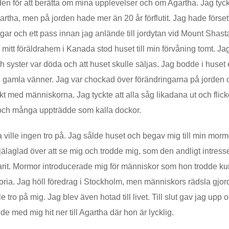
jorden för att berätta om mina upplevelser och om Agartha. Jag tyck
Agartha, men på jorden hade mer än 20 år förflutit. Jag hade för
gar och ett pass innan jag anlände till jordytan vid Mount Shasta
l mitt föräldrahem i Kanada stod huset till min förvåning tomt. Jag
yster var döda och att huset skulle säljas. Jag bodde i huset e
 gamla vänner. Jag var chockad över förändringarna på jorden o
akt med människorna. Jag tyckte att alla såg likadana ut och fli
 och många uppträdde som kalla dockor.
a ville ingen tro på. Jag sålde huset och begav mig till min morm
jälaglad över att se mig och trodde mig, som den andligt intres
 varit. Mormor introducerade mig för människor som hon trodde k
toria. Jag höll föredrag i Stockholm, men människors rädsla gjo
lle tro på mig. Jag blev även hotad till livet. Till slut gav jag up
de med mig hit ner till Agartha där hon är lycklig.