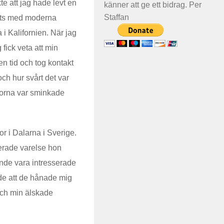
te att jag hade levt en
känner att ge ett bidrag. Per
Staffan
setts med moderna
 i Kalifornien. När jag
 fick veta att min
n tid och tog kontakt
ch hur svårt det var
ckorna var sminkade
or i Dalarna i Sverige.
serade varelse hon
unde vara intresserade
rde att de hånade mig
p och min älskade