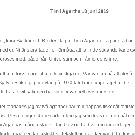
Tim i Agartha 18 juni 2019
r, kära Systrar och Bröder. Jag är Tim i Agartha. Jag är glad o
ed er. Ni är storartade i er förmåga att ta in de stigande kärle
veröses med, både från Universum och från jordens inre.
artha är förväntansfulla och lyckliga nu. Vår väntan på att återf
 Själv besökte jag jordytan på 1970-talet med uppdraget att berät
erbara civilisationen här som ni var helt ovetande om.
et räddades jag av två agarther när min pappas fiskebåt förliste
t. Besättningen drunknade, utom jag som togs ner i en båt i en 
av Agarthas många städer. Jag blev oerhört väl omhändertagen 
troducerad i en fantastiskt kärleksfull och vacker värld. En ljus o