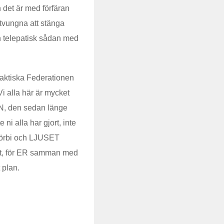
n det är med förfäran
 tvungna att stänga
n telepatisk sådan med
aktiska Federationen
i alla här är mycket
N, den sedan länge
i alla har gjort, inte
 förbi och LJUSET
st, för ER samman med
 plan.