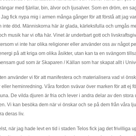
ängar med fjärilar, bin, älvor och ljusalver. Som en dröm, en sago
 Jag fick nypa mig i armen många gånger för att förstå att jag var
h inte död. Människorna här är glada, kärleksfulla och umgås m
h musik har vi ofta här. Vinet är underbart gott och livskraftsgiv
tersom vi inte har olika religioner eller använder oss av något
energi på att kriga om olika åsikter, utan kan ta en svängom tills
ensam gud som är Skaparen / Källan som har skapat allt i Uni
en använder vi för att manifestera och materialisera vad vi öns
 eller heminredning. Våra fordon svävar över marken för att ej för
auna. De vilda djuren är fria och lever i andra delar av den stora
nen. Vi kan besöka dem när vi önskar och se på dem från våra lj
ra deras liv.
st, när jag hade levt en tid i staden Telos fick jag det frivilliga