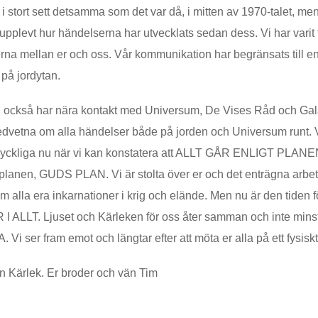
t i stort sett detsamma som det var då, i mitten av 1970-talet, me
upplevt hur händelserna har utvecklats sedan dess. Vi har varit
erna mellan er och oss. Vår kommunikation har begränsats till e
 på jordytan.
i också har nära kontakt med Universum, De Vises Råd och Gal
medvetna om alla händelser både på jorden och Universum runt. V
lyckliga nu när vi kan konstatera att ALLT GÅR ENLIGT PLANE
lanen, GUDS PLAN. Vi är stolta över er och det enträgna arbete n
m alla era inkarnationer i krig och elände. Men nu är den tiden
 ALLT. Ljuset och Kärleken för oss åter samman och inte min
Vi ser fram emot och längtar efter att möta er alla på ett fysiskt
n Kärlek. Er broder och vän Tim