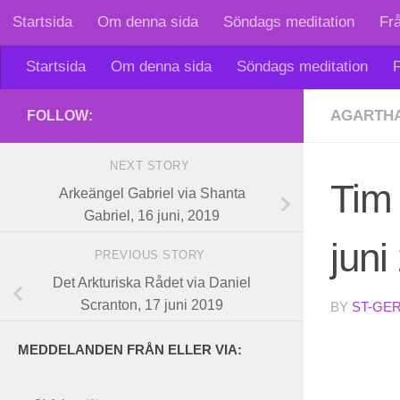
Startsida
Om denna sida
Söndags meditation
Fr
Skip to content
Startsida
Om denna sida
Söndags meditation
F
AGARTHA
FOLLOW:
NEXT STORY
Tim 
Arkeängel Gabriel via Shanta
Gabriel, 16 juni, 2019
juni
PREVIOUS STORY
Det Arkturiska Rådet via Daniel
Scranton, 17 juni 2019
BY
ST-GE
MEDDELANDEN FRÅN ELLER VIA: