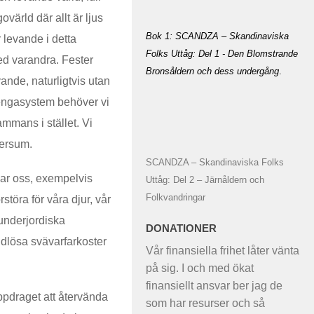
värld där allt är ljus
Bok 1: SCANDZA – Skandinaviska
 levande i detta
Folks Uttåg: Del 1 - Den Blomstrande
ed varandra. Fester
Bronsåldern och dess undergång
.
ande, naturligtvis utan
 pengasystem behöver vi
ammans i stället. Vi
versum.
SCANDZA – Skandinaviska Folks
kar oss, exempelvis
Uttåg: Del 2 – Järnåldern och
Folkvandringar
störa för våra djur, vår
 underjordiska
DONATIONER
udlösa svävarfarkoster
Vår finansiella frihet låter vänta
på sig. I och med ökat
finansiellt ansvar ber jag de
 uppdraget att återvända
som har resurser och så