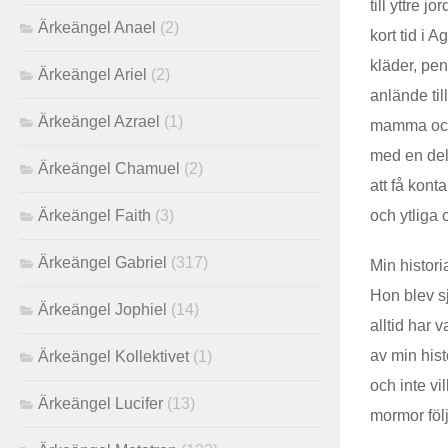
till yttre 
Ärkeängel Anael
(2)
kort tid i 
kläder, pen
Ärkeängel Ariel
(2)
anlände til
Ärkeängel Azrael
(1)
mamma och s
med en del
Ärkeängel Chamuel
(2)
att få kont
Ärkeängel Faith
(3)
och ytliga
Ärkeängel Gabriel
(317)
Min histori
Hon blev s
Ärkeängel Jophiel
(14)
alltid har
av min his
Ärkeängel Kollektivet
(1)
och inte vi
Ärkeängel Lucifer
(13)
mormor följ