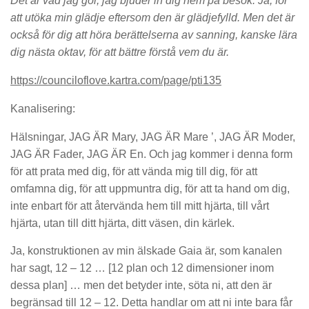
Det är vad jag gör, jag bjuder in dig hem på besök. Ja, för
att utöka min glädje eftersom den är glädjefylld. Men det är
också för dig att höra berättelserna av sanning, kanske lära
dig nästa oktav, för att bättre förstå vem du är.
https://counciloflove.kartra.com/page/pti135
Kanalisering:
Hälsningar, JAG ÄR Mary, JAG ÄR Mare ’, JAG ÄR Moder,
JAG ÄR Fader, JAG ÄR En. Och jag kommer i denna form
för att prata med dig, för att vända mig till dig, för att
omfamna dig, för att uppmuntra dig, för att ta hand om dig,
inte enbart för att återvända hem till mitt hjärta, till vårt
hjärta, utan till ditt hjärta, ditt väsen, din kärlek.
Ja, konstruktionen av min älskade Gaia är, som kanalen
har sagt, 12 – 12 … [12 plan och 12 dimensioner inom
dessa plan] … men det betyder inte, söta ni, att den är
begränsad till 12 – 12. Detta handlar om att ni inte bara får