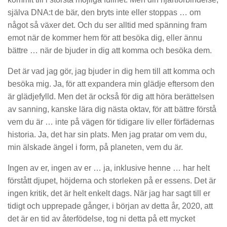
själva DNA:t de bär, den bryts inte eller stoppas … om
något så växer det. Och du ser alltid med spänning fram
emot när de kommer hem för att besöka dig, eller ännu
bättre … när de bjuder in dig att komma och besöka dem.
Det är vad jag gör, jag bjuder in dig hem till att komma och
besöka mig. Ja, för att expandera min glädje eftersom den
är glädjefylld. Men det är också för dig att höra berättelsen
av sanning, kanske lära dig nästa oktav, för att bättre förstå
vem du är … inte på vägen för tidigare liv eller förfädernas
historia. Ja, det har sin plats. Men jag pratar om vem du,
min älskade ängel i form, på planeten, vem du är.
Ingen av er, ingen av er … ja, inklusive henne … har helt
förstått djupet, höjderna och storleken på er essens. Det är
ingen kritik, det är helt enkelt dags. När jag har sagt till er
tidigt och upprepade gånger, i början av detta år, 2020, att
det är en tid av återfödelse, tog ni detta på ett mycket