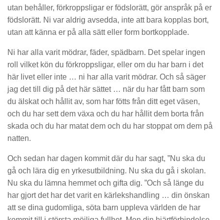
utan behåller, förkroppsligar er födslorätt, gör anspråk på er
födslorätt. Ni var aldrig avsedda, inte att bara kopplas bort,
utan att känna er på alla sätt eller form bortkopplade.
Ni har alla varit mödrar, fäder, spädbarn. Det spelar ingen
roll vilket kön du förkroppsligar, eller om du har barn i det
här livet eller inte … ni har alla varit mödrar. Och så säger
jag det till dig på det här sättet … när du har fått barn som
du älskat och hållit av, som har fötts från ditt eget väsen,
och du har sett dem växa och du har hållit dem borta från
skada och du har matat dem och du har stoppat om dem på
natten.
Och sedan har dagen kommit där du har sagt, ”Nu ska du
gå och lära dig en yrkesutbildning. Nu ska du gå i skolan.
Nu ska du lämna hemmet och gifta dig. ”Och så länge du
har gjort det har det varit en kärlekshandling … din önskan
att se dina gudomliga, söta barn uppleva världen de har
kommit till i största möjliga fullhet. Men din hjärtförbindelse,