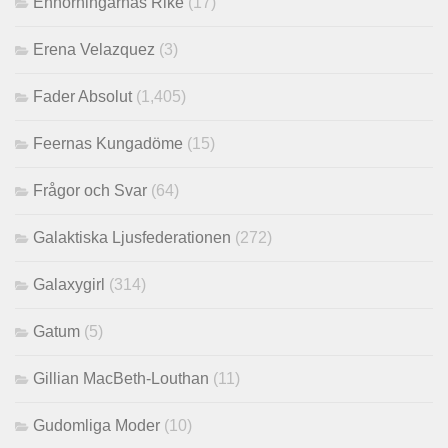
Enhörningarnas Rike
(17)
Erena Velazquez
(3)
Fader Absolut
(1,405)
Feernas Kungadöme
(15)
Frågor och Svar
(64)
Galaktiska Ljusfederationen
(272)
Galaxygirl
(314)
Gatum
(5)
Gillian MacBeth-Louthan
(11)
Gudomliga Moder
(10)