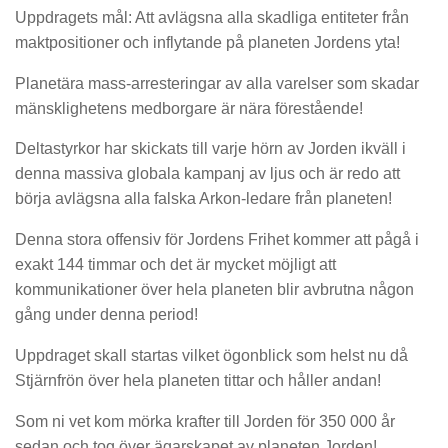
Uppdragets mål: Att avlägsna alla skadliga entiteter från
maktpositioner och inflytande på planeten Jordens yta!
Planetära mass-arresteringar av alla varelser som skadar
mänsklighetens medborgare är nära förestående!
Deltastyrkor har skickats till varje hörn av Jorden ikväll i
denna massiva globala kampanj av ljus och är redo att
börja avlägsna alla falska Arkon-ledare från planeten!
Denna stora offensiv för Jordens Frihet kommer att pågå i
exakt 144 timmar och det är mycket möjligt att
kommunikationer över hela planeten blir avbrutna någon
gång under denna period!
Uppdraget skall startas vilket ögonblick som helst nu då
Stjärnfrön över hela planeten tittar och håller andan!
Som ni vet kom mörka krafter till Jorden för 350 000 år
sedan och tog över ägarskapet av planeten Jorden!