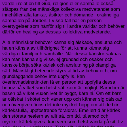
värde i relation till Gud, religion eller samhälle också
släppas från det mänskliga kollektiva medvetandet som
innehåller alla tankar, åsikter och dömande i oräkneliga
samhällen på Jorden. I vissa fall har en person
övertygelser som hänför sig till andra världar och behöver
därför en healing av dessas kollektiva medvetande.
Alla människor behöver känna sig älskade, anslutna och
ha en känsla av tillhörighet för att kunna känna sig
värdiga i familj och samhälle. När dessa känslor saknas
kan man känna sig vilse, ej grundad och osäker och
kanske börja söka kärlek och anslutning på olämpliga
sätt. Mänskligt beteende styrs alltid av behov och, om
grundläggande behov inte uppfylls, kan
överlevnadsinstinkten få en person att uppfylla dessa
behov på vilket som helst sätt som är möjligt. Barndom är
basen på vilket vuxenlivet är byggt, kära ni. Om ett barn
är oälskat i skötet och växer upp och känner sig oälskad
och övergiven finns det inte mycket hopp om att de blir
kärleksfulla, uppfostrande föräldrar. Emellertid är kärlek
den största healern av allt så, om tid, tålamod och
mycket kärlek gives, kan vem som helst vända på sitt liv