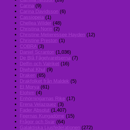
Carina
(9)
Carina Davidsson
(6)
Cassiopeia
(1)
Chellea Wilder
(48)
Christina Norin
(2)
Christine Melieressee Hayden
(12)
Christine Preston
(1)
COBRA
(3)
Daniel Scranton
(1,036)
De Blå Fågelvarelserna
(7)
Delfin och Valriket
(16)
Djwhal Khul
(9)
Draken
(65)
Drakfolket från Maldek
(5)
El Morya
(61)
Elohim
(4)
Enhörningarnas Rike
(17)
Erena Velazquez
(3)
Fader Absolut
(1,407)
Feernas Kungadöme
(15)
Frågor och Svar
(64)
Galaktiska Ljusfederationen
(272)