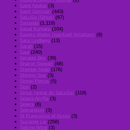
Saint Aeolus
(3)
Saint Germain
(443)
SaLuSa (Sirius)
(67)
Sananda
(1,119)
Sanat Kumara
(104)
Sandra Walter (spirituell författare)
(8)
Sara Lindberg
(13)
Sarah
(15)
Saul
(240)
Serapis Bey
(39)
Sharon Stewart
(68)
Sheldan Nidle
(176)
Shining Star
(3)
Simon Petrus
(5)
Sion
(2)
Sirius (annat än SaLuSa)
(118)
Solara An-Ra
(3)
Solera
(6)
Solvarelser
(3)
St Franciskus of Assisi
(3)
Suzanne Lie
(258)
Talking Wind
(3)