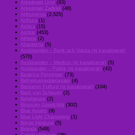
Ärkeängel Uriel
(83)
Ärkeängel Zadkiel
(48)
Arkturierna
(2,525)
Arthura
(1)
Ashira
(15)
Ashtar
(453)
Athena
(2)
Atlanterna
(5)
Avslöjanden – Bank och Valuta (ej kanaliserat)
(570)
Avslöjanden – Medicin (ej kanaliserat)
(5)
Avsöjanden – Politik (ej kanaliserat)
(42)
Beatrice Penninger
(73)
Befrielsemeddelanden
(4)
Benjamin Fulford (ej kanaliserat)
(104)
Berit von Scheven
(2)
Betelgeuse
(2)
Blossom Goodchild
(302)
Blue Avians
(9)
Blue Light Channeling
(1)
Börge Höglund
(5)
Brenda
(549)
Camilla Nilsson
(26)