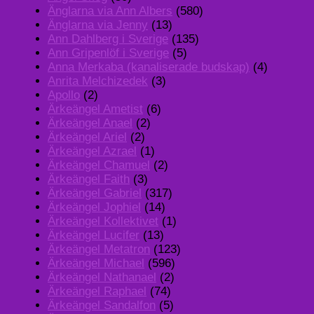
Änglarna via Ann Albers
(580)
Änglarna via Jenny
(13)
Ann Dahlberg i Sverige
(135)
Ann Gripenlöf i Sverige
(5)
Anna Merkaba (kanaliserade budskap)
(4)
Anrita Melchizedek
(3)
Apollo
(2)
Ärkeängel Ametist
(6)
Ärkeängel Anael
(2)
Ärkeängel Ariel
(2)
Ärkeängel Azrael
(1)
Ärkeängel Chamuel
(2)
Ärkeängel Faith
(3)
Ärkeängel Gabriel
(317)
Ärkeängel Jophiel
(14)
Ärkeängel Kollektivet
(1)
Ärkeängel Lucifer
(13)
Ärkeängel Metatron
(123)
Ärkeängel Michael
(596)
Ärkeängel Nathanael
(2)
Ärkeängel Raphael
(74)
Ärkeängel Sandalfon
(5)