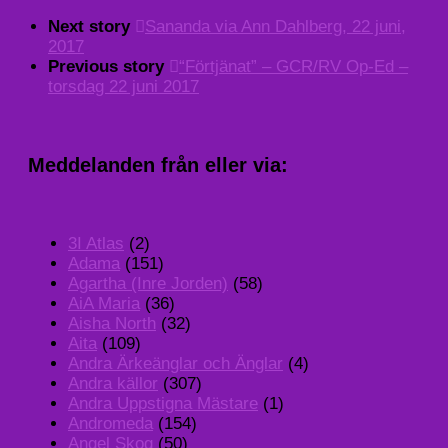
Next story
Sananda via Ann Dahlberg, 22 juni,
2017
Previous story
“Förtjänat” – GCR/RV Op-Ed –
torsdag 22 juni 2017
Meddelanden från eller via:
3I Atlas
(2)
Adama
(151)
Agartha (Inre Jorden)
(58)
AiA Maria
(36)
Aisha North
(32)
Aita
(109)
Andra Ärkeänglar och Änglar
(4)
Andra källor
(307)
Andra Uppstigna Mästare
(1)
Andromeda
(154)
Angel Skog
(50)