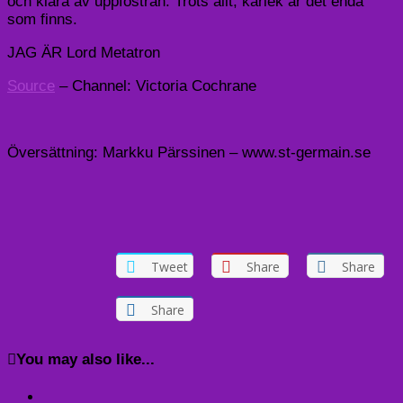
och klara av uppfostran. Trots allt, kärlek är det enda
som finns.
JAG ÄR Lord Metatron
Source
– Channel: Victoria Cochrane
Översättning: Markku Pärssinen – www.st-germain.se
Tweet
Share
Share
Share
You may also like...