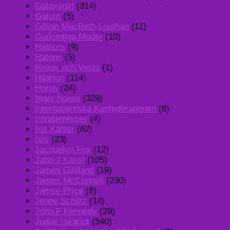
Galaxygirl
(314)
Gatum
(5)
Gillian MacBeth-Louthan
(11)
Gudomliga Moder
(10)
Hathors
(9)
Hatonn
(5)
Helios och Vesta
(1)
Hilarion
(114)
Horus
(24)
Inger Noren
(329)
Intergalaktiska Konfederationen
(8)
Intraterrestier
(4)
Iris Kähler
(62)
Isis
(23)
Jacquelyn Fox
(12)
Jahn J Kassl
(105)
James Gilliland
(19)
James McConnell
(230)
Jamye Price
(8)
Jenny Schiltz
(14)
John F Kennedy
(29)
Judas Iskariot
(540)