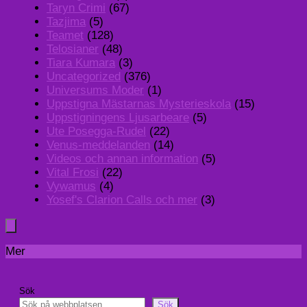
Taryn Crimi
(67)
Tazjima
(5)
Teamet
(128)
Telosianer
(48)
Tiara Kumara
(3)
Uncategorized
(376)
Universums Moder
(1)
Uppstigna Mästarnas Mysterieskola
(15)
Uppstigningens Ljusarbeare
(5)
Ute Posegga-Rudel
(22)
Venus-meddelanden
(14)
Videos och annan information
(5)
Vital Frosi
(22)
Vywamus
(4)
Yosef's Clarion Calls och mer
(3)
Mer
Sök
Sök