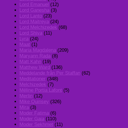
Lord Emanuel
(12)
Lord Ganesha
(3)
Lord Lanto
(23)
Lord Maitreya
(24)
Lord Melchizedek
(68)
Lord Shiva
(11)
Lyra
(24)
Maat
(1)
Maria Magdalena
(209)
Maryann Rada
(8)
Matt Kahn
(19)
Matthew Ward
(136)
Meddelande från Per Staffan
(62)
Meditationer
(348)
Melchizedek
(7)
Méline Portia Lafont
(5)
Merlin
(12)
Mike Quinsey
(326)
Mira
(3)
Moder Fatima
(6)
Moder Gaia
(110)
Moder Sekhmet
(11)