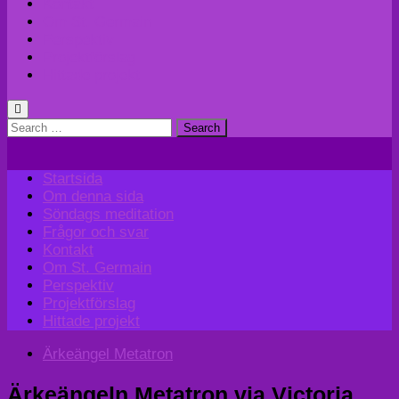
Kontakt
Om St. Germain
Perspektiv
Projektförslag
Hittade projekt
Search
for:
Startsida
Om denna sida
Söndags meditation
Frågor och svar
Kontakt
Om St. Germain
Perspektiv
Projektförslag
Hittade projekt
Ärkeängel Metatron
Ärkeängeln Metatron via Victoria