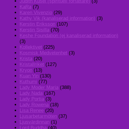
Judith Kusel (spirituell författare)
(3)
KaRa
(7)
Karen Vivenzio
(29)
Kathy Vik (kanaliserad information)
(3)
Kerstin Eriksson
(107)
Kerstin Sisilla
(70)
Keshe Foundation (ej kanaliserad information)
(3)
Kollektivet
(225)
Kosmisk Medvetenhet
(3)
Krista
(20)
Kristallriket
(127)
Kryon
(13)
Kuan Yin
(130)
Kuthumi
(77)
Lady Moder Maria
(388)
Lady Nada
(167)
Lady Portia
(3)
Lady Rowena
(18)
Lisa Renee
(20)
Ljusarbetarmöten
(37)
Ljusvärdinnan
(1)
Lord Buddha
(40)