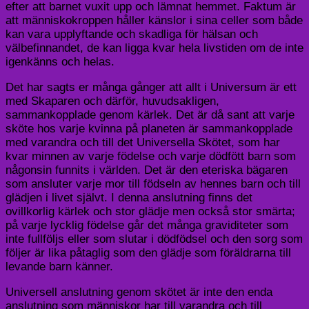
efter att barnet vuxit upp och lämnat hemmet. Faktum är
att människokroppen håller känslor i sina celler som både
kan vara upplyftande och skadliga för hälsan och
välbefinnandet, de kan ligga kvar hela livstiden om de inte
igenkänns och helas.
Det har sagts er många gånger att allt i Universum är ett
med Skaparen och därför, huvudsakligen,
sammankopplade genom kärlek. Det är då sant att varje
sköte hos varje kvinna på planeten är sammankopplade
med varandra och till det Universella Skötet, som har
kvar minnen av varje födelse och varje dödfött barn som
någonsin funnits i världen. Det är den eteriska bägaren
som ansluter varje mor till födseln av hennes barn och till
glädjen i livet självt. I denna anslutning finns det
ovillkorlig kärlek och stor glädje men också stor smärta;
på varje lycklig födelse går det många graviditeter som
inte fullföljs eller som slutar i dödfödsel och den sorg som
följer är lika påtaglig som den glädje som föräldrarna till
levande barn känner.
Universell anslutning genom skötet är inte den enda
anslutning som människor har till varandra och till