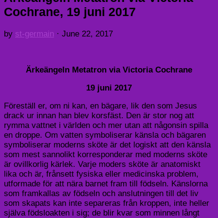
Cochrane, 19 juni 2017
by
st-germain
·
June 22, 2017
Ärkeängeln Metatron via Victoria Cochrane
19 juni 2017
Föreställ er, om ni kan, en bägare, lik den som Jesus
drack ur innan han blev korsfäst. Den är stor nog att
rymma vattnet i världen och mer utan att någonsin spilla
en droppe. Om vatten symboliserar känsla och bägaren
symboliserar moderns sköte är det logiskt att den känsla
som mest sannolikt korresponderar med moderns sköte
är ovillkorlig kärlek. Varje moders sköte är anatomiskt
lika och är, frånsett fysiska eller medicinska problem,
utformade för att nära barnet fram till födseln. Känslorna
som framkallas av födseln och anslutningen till det liv
som skapats kan inte separeras från kroppen, inte heller
själva födsloakten i sig; de blir kvar som minnen långt