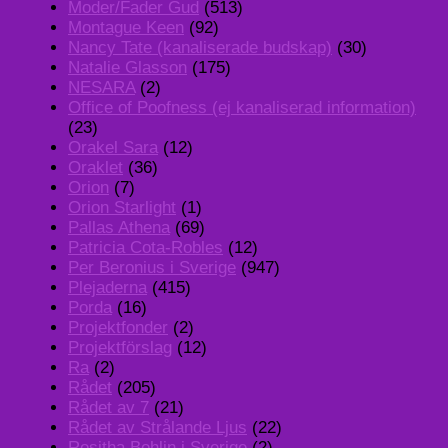
Moder/Fader Gud
(513)
Montague Keen
(92)
Nancy Tate (kanaliserade budskap)
(30)
Natalie Glasson
(175)
NESARA
(2)
Office of Poofness (ej kanaliserad information)
(23)
Orakel Sara
(12)
Oraklet
(36)
Orion
(7)
Orion Starlight
(1)
Pallas Athena
(69)
Patricia Cota-Robles
(12)
Per Beronius i Sverige
(947)
Plejaderna
(415)
Porda
(16)
Projektfonder
(2)
Projektförslag
(12)
Ra
(2)
Rådet
(205)
Rådet av 7
(21)
Rådet av Strålande Ljus
(22)
Rositha Bohlin i Sverige
(2)