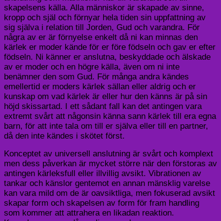
skapelsens källa. Alla människor är skapade av sinne,
kropp och själ och förnyar hela tiden sin uppfattning av
sig själva i relation till Jorden, Gud och varandra. För
några av er är förnyelse enkelt då ni kan minnas den
kärlek er moder kände för er före födseln och gav er efter
födseln. Ni känner er anslutna, beskyddade och älskade
av er moder och en högre källa, även om ni inte
benämner den som Gud. För många andra kändes
emellertid er moders kärlek sällan eller aldrig och er
kunskap om vad kärlek är eller hur den känns är på sin
höjd skissartad. I ett sådant fall kan det antingen vara
extremt svårt att någonsin känna sann kärlek till era egna
barn, för att inte tala om till er själva eller till en partner,
då den inte kändes i skötet först.
Konceptet av universell anslutning är svårt och komplext
men dess påverkan är mycket större när den förstoras av
antingen kärleksfull eller illvillig avsikt. Vibrationen av
tankar och känslor gentemot en annan mänsklig varelse
kan vara mild om de är oavsiktliga, men fokuserad avsikt
skapar form och skapelsen av form för fram handling
som kommer att attrahera en likadan reaktion.