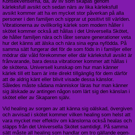
Konsekvenserna, då, av liv som skapas genom
kärleksfull avsikt och sedan närs av lika kärleksfull
avsikt kommer att ha en mycket stor påverkan på alla
personer i den familjen och sipprar ut positivt till världen.
Vibrationerna av ovillkorlig kärlek som modern håller i
skötet kommer också att hållas i det Universella Skötet,
de håller familjen nära och låter senare generationer veta
hur det känns att älska och nära sina egna nyfödda. På
samma sätt fungerar det för de som föds in i familjer eller
mödrar där våld förekommer eller där kärleksfull avsikt är
frånvarande, bara dessa vibrationer kommer att hållas i
de skötena. Universell kunskap om hur man känner
kärlek till ett barn är inte direkt tillgänglig för dem därför
att de aldrig känt eller blivit visade dessa känslor.
Således måste sådana människor läras hur man känner
sig älskade av antingen någon som lärt sig den känslan i
skötet eller av Skaparen själv.
Vid healing av sorgen av att känna sig oälskad, övergiven
och avvisad i skötet kommer vilken healing som helst att
vara mycket mer effektiv om känslorna också healas och
släpps från det Universella Skötet samtidigt. På samma
sätt måste all healing som handlar om tro gällande egen-