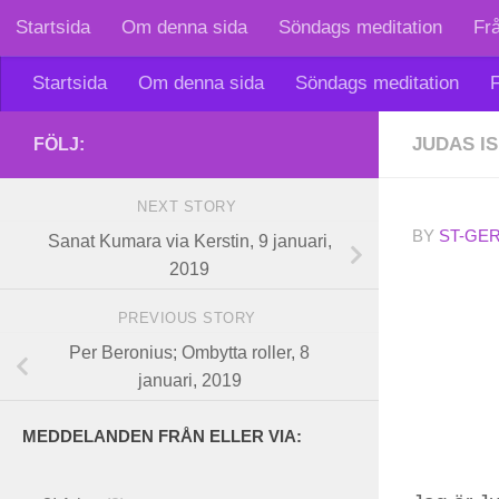
Startsida
Om denna sida
Söndags meditation
Fr
Skip to content
Startsida
Om denna sida
Söndags meditation
F
JUDAS I
FÖLJ:
NEXT STORY
BY
ST-GE
Sanat Kumara via Kerstin, 9 januari,
2019
PREVIOUS STORY
Per Beronius; Ombytta roller, 8
januari, 2019
MEDDELANDEN FRÅN ELLER VIA: