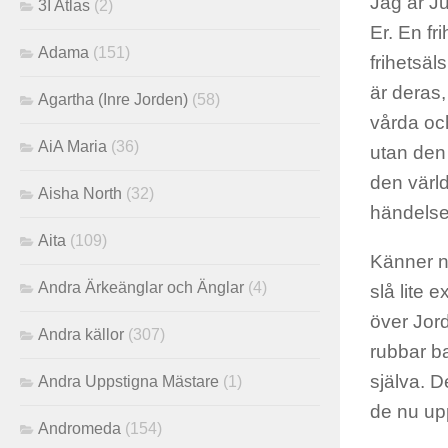
Jag är Ju
3I Atlas
(2)
Er. En fr
Adama
(151)
frihetsäl
är deras,
Agartha (Inre Jorden)
(58)
vårda och
AiA Maria
(36)
utan den
den värld
Aisha North
(32)
händelse
Aita
(109)
Känner ni
Andra Ärkeänglar och Änglar
(4)
slå lite 
över Jor
Andra källor
(307)
rubbar bal
själva. D
Andra Uppstigna Mästare
(1)
de nu upp
Andromeda
(154)