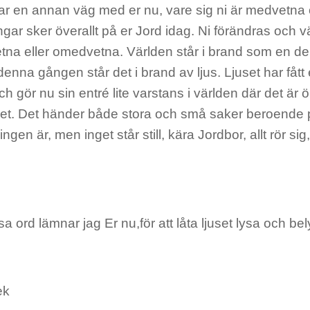
 tar en annan väg med er nu, vare sig ni är medvetna o
gar sker överallt på er Jord idag. Ni förändras och 
na eller omedvetna. Världen står i brand som en del
 denna gången står det i brand av ljus. Ljuset har fått 
h gör nu sin entré lite varstans i världen där det är 
t. Det händer både stora och små saker beroende p
ngen är, men inget står still, kära Jordbor, allt rör sig
 ord lämnar jag Er nu,för att låta ljuset lysa och bel
ek