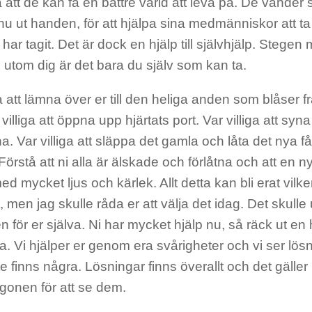
 att de kan få en bättre värld att leva på. De vänder
 nu ut handen, för att hjälpa sina medmänniskor att
 har tagit. Det är dock en hjälp till självhjälp. Stegen 
utom dig är det bara du själv som kan ta.
ga att lämna över er till den heliga anden som blåser
villiga att öppna upp hjärtats port. Var villiga att syna 
 Var villiga att släppa det gamla och låta det nya få
Förstå att ni alla är älskade och förlåtna och att en n
d mycket ljus och kärlek. Allt detta kan bli erat vil
t, men jag skulle råda er att välja det idag. Det skulle
 för er själva. Ni har mycket hjälp nu, så räck ut en
da. Vi hjälper er genom era svårigheter och vi ser lösni
nte finns några. Lösningar finns överallt och det gälle
gonen för att se dem.