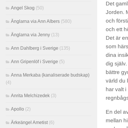
Det gamla
Angel Skog
(50)
Jorden. 
och först
Änglarna via Ann Albers
(580)
och ett 
Änglarna via Jenny
(13)
Det är en
som härs
Ann Dahlberg i Sverige
(135)
dina insik
Ann Gripenlöf i Sverige
(5)
dig själv
bättre gy
Anna Merkaba (kanaliserade budskap)
värld du 
(4)
har valt 
Anrita Melchizedek
(3)
regnbågs
Apollo
(2)
En del av
mellan hi
Ärkeängel Ametist
(6)