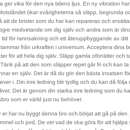
 ger vika för den nya tidens ljus. En ny vibration har 
Motståndet ökar svårigheterna så släpp, begrunda oc
å att de brister som du har kan repareras och ersätt
högre medvetande om dig själv och andra som är din
 tid för rannsakning och ett återuppbyggande av ditt
tammar från urkraften i universum. Acceptera dina br
ter för att hela dig själv. Släpp gamla oförrätter och ta 
. Tänk på att den som släpper repet går fri och kan 
nnar en själv. Det är då du gör den bästa insatsen fö
lever i. Din inre ledning blir tydlig och du kan då föl
i livet. Det är genom din starka inre ledning som du k
bro som er värld just nu behöver.
 er har nu byggt denna bro och börjat att gå på den.
mmel och jord. De vet vad de ska göra för att hjälpa 