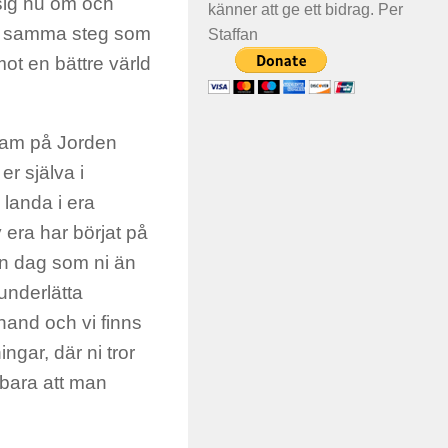
 sig nu om och
känner att ge ett bidrag. Per
 ta samma steg som
Staffan
mot en bättre värld
 fram på Jorden
er själva i
 landa i era
y era har börjat på
ken dag som ni än
 underlätta
 hand och vi finns
ngar, där ni tror
r bara att man