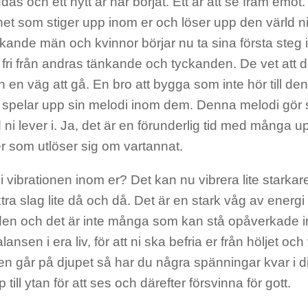
das och ett nytt år har börjat. Ett år att se fram emot.
ihet som stiger upp inom er och löser upp den värld n
skande män och kvinnor börjar nu ta sina första steg i
 fri från andras tänkande och tyckanden. De vet att de 
 en väg att gå. En bro att bygga som inte hör till den
 spelar upp sin melodi inom dem. Denna melodi gör 
 ni lever i. Ja, det är en förunderlig tid med många 
r som utlöser sig om vartannat.
 vibrationen inom er? Det kan nu vibrera lite starkare
extra slag lite då och då. Det är en stark våg av energi
den och det är inte många som kan stå opåverkade i
ansen i era liv, för att ni ska befria er från höljet och
en går på djupet så har du några spänningar kvar i 
 till ytan för att ses och därefter försvinna för gott.