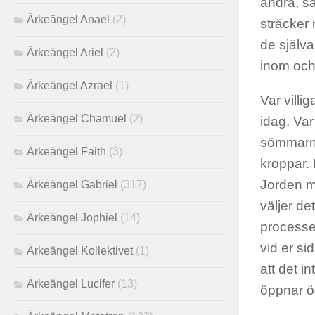
andra, så
Ärkeängel Anael
(2)
sträcker
de själva
Ärkeängel Ariel
(2)
inom och 
Ärkeängel Azrael
(1)
Var villi
Ärkeängel Chamuel
(2)
idag. Var 
sömmarna.
Ärkeängel Faith
(3)
kroppar. 
Jorden me
Ärkeängel Gabriel
(317)
väljer de
Ärkeängel Jophiel
(14)
processen
vid er si
Ärkeängel Kollektivet
(1)
att det i
Ärkeängel Lucifer
(13)
öppnar ö