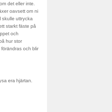
m det eller inte.
växer oavsett om ni
 skulle uttrycka
ett starkt fäste på
öppet och
å hur stor
, förändras och blir
ysa era hjärtan.