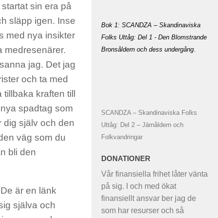
startat sin era på
h släpp igen. Inse
Bok 1: SCANDZA – Skandinaviska
as med nya insikter
Folks Uttåg: Del 1 - Den Blomstrande
a medresenärer.
Bronsåldern och dess undergång
.
 sanna jag. Det jag
ister och ta med
tillbaka kraften till
ta nya spadtag som
SCANDZA – Skandinaviska Folks
r dig själv och den
Uttåg: Del 2 – Järnåldern och
ja den väg som du
Folkvandringar
an bli den
DONATIONER
Vår finansiella frihet låter vänta
på sig. I och med ökat
 De är en länk
finansiellt ansvar ber jag de
sig själva och
som har resurser och så