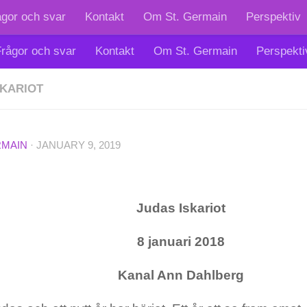
ågor och svar
Kontakt
Om St. Germain
Perspektiv
rågor och svar
Kontakt
Om St. Germain
Perspekti
SKARIOT
RMAIN
·
JANUARY 9, 2019
Judas Iskariot
8 januari 2018
Kanal Ann Dahlberg