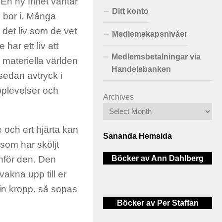
 En ny frihet väntar
Ditt konto
i bor i. Många
 det liv som de vet
Medlemskapsnivåer
har ett liv att
Medlemsbetalningar via
 materiella världen
Handelsbanken
sedan avtryck i
upplevelser och
Archives
 och ert hjärta kan
Sananda Hemsida
 som har sköljt
Böcker av Ann Dahlberg
nför den. Den
 vakna upp till er
din kropp, så sopas
Böcker av Per Staffan