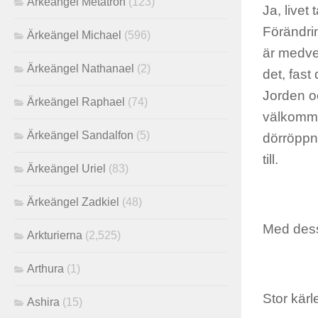
Ärkeängel Metatron
(123)
Ja, livet
Förändrin
Ärkeängel Michael
(596)
är medvet
Ärkeängel Nathanael
(2)
det, fast
Jorden oc
Ärkeängel Raphael
(74)
välkomme
Ärkeängel Sandalfon
(5)
dörröppni
till.
Ärkeängel Uriel
(83)
Ärkeängel Zadkiel
(48)
Med dessa
Arkturierna
(2,525)
Arthura
(1)
Stor kärl
Ashira
(15)