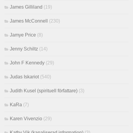
James Gilliland
(19)
James McConnell
(230)
Jamye Price
(8)
Jenny Schiltz
(14)
John F Kennedy
(29)
Judas Iskariot
(540)
Judith Kusel (spirituell författare)
(3)
KaRa
(7)
Karen Vivenzio
(29)
Kathy Vik (kanaliserad information)
(3)