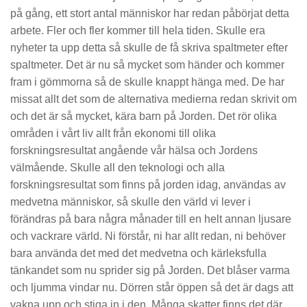
på gång, ett stort antal människor har redan påbörjat detta
arbete. Fler och fler kommer till hela tiden. Skulle era
nyheter ta upp detta så skulle de få skriva spaltmeter efter
spaltmeter. Det är nu så mycket som händer och kommer
fram i gömmorna så de skulle knappt hänga med. De har
missat allt det som de alternativa medierna redan skrivit om
och det är så mycket, kära barn på Jorden. Det rör olika
områden i vårt liv allt från ekonomi till olika
forskningsresultat angående vår hälsa och Jordens
välmående. Skulle all den teknologi och alla
forskningsresultat som finns på jorden idag, användas av
medvetna människor, så skulle den värld vi lever i
förändras på bara några månader till en helt annan ljusare
och vackrare värld. Ni förstår, ni har allt redan, ni behöver
bara använda det med det medvetna och kärleksfulla
tänkandet som nu sprider sig på Jorden. Det blåser varma
och ljumma vindar nu. Dörren står öppen så det är dags att
vakna upp och stiga in i den. Många skatter finns det där