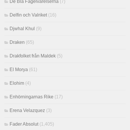
De Blå Fågelvarelserna
(7)
Delfin och Valriket
(16)
Djwhal Khul
(9)
Draken
(65)
Drakfolket från Maldek
(5)
El Morya
(61)
Elohim
(4)
Enhörningarnas Rike
(17)
Erena Velazquez
(3)
Fader Absolut
(1,405)