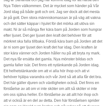
Nya Tiden välkommen. Det är mycket som händer på Vår
Jord idag på både gott och ont. Jag ser dock att det mesta
är på gott. Den stora människomassan är på väg att vakna
och det sätter käppar i hjulet för det mörka att utöva sin
makt. Ni är så många fler kära barn på Jorden som hungrar
efter ljuset. Det ger ljuset den kraft det behöver för att
mörkret ska falla tillbaka. Förstå kära barn på Jorden att det
är ni som ger ljuset den kraft det har idag. Den kraften är
stor kära vänner och Jorden håller nu på att bryta ny mark.
Det nya får ersätta det gamla. Nya mönster bildas och
gamla faller isär. Det finns ett nytänkande på Jorden idag.
Ett helhetstänkande om att vi alla hör ihop och att vi
behöver hjälpa varandra och vår Jord så att alla får det bra.
Det här gäller djuren och växtligheten också. Det finns en
förståelse av att om vi inte sköter om allt så sköter vi inte
om oss själva heller. En förståelse av att allt hör ihop och
att vi också är en del av detta. Den här förståelsen sprider