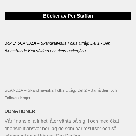
Böcker av Per Staffan
Bok 1: SCANDZA – Skandinaviska Folks Uttåg: Del 1 - Den
Blomstrande Bronsåldern och dess undergång
.
SCANDZA – Skandinaviska Folks Uttåg: Del 2 – Järnåldern och
Folkvandringar
DONATIONER
Vår finansiella frihet låter vänta på sig. I och med ökat
finansiellt ansvar ber jag de som har resurser och så