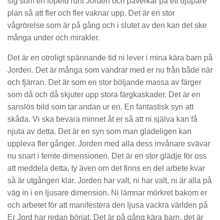
sig som en löpeld runt Jorden och påverkar på ett djupare
plan så att fler och fler vaknar upp. Det är en stor
vågrörelse som är på gång och i slutet av den kan det ske
många under och mirakler.
Det är en otroligt spännande tid ni lever i mina kära barn på
Jorden. Det är många som vandrar med er nu från både när
och fjärran. Det är som en stor böljande massa av färger
som då och då skjuter upp stora färgkaskader. Det är en
sanslös bild som tar andan ur en. En fantastisk syn att
skåda. Vi ska bevara minnet åt er så att ni själva kan få
njuta av detta. Det är en syn som man gladeligen kan
uppleva fler gånger. Jorden med alla dess invånare svävar
nu snart i femte dimensionen. Det är en stor glädje för oss
att meddela detta, ty även om det finns en del arbete kvar
så är utgången klar. Jorden har valt, ni har valt, ni är alla på
väg in i en ljusare dimension. Ni lämnar mörkret bakom er
och arbetet för att manifestera den ljusa vackra världen på
Er Jord har redan börjat. Det är på gång kära barn, det är