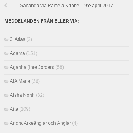
Sananda via Pamela Kribbe, 19:e april 2017
MEDDELANDEN FRÅN ELLER VIA:
3I Atlas
(2)
Adama
(151)
Agartha (Inre Jorden)
(58)
AiA Maria
(36)
Aisha North
(32)
Aita
(109)
Andra Ärkeänglar och Änglar
(4)