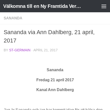
Välkomna till en Ny Framtida Verklighet
Skip to content
SANANDA
Sananda via Ann Dahlberg, 21 april,
2017
BY
ST-GERMAIN
·
APRIL 21, 2017
Sananda
Fredag 21 april 2017
Kanal Ann Dahlberg
Jag är Sananda och jag har kommit idag för att hälsa den