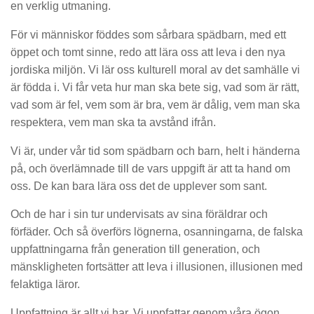
en verklig utmaning.
För vi människor föddes som sårbara spädbarn, med ett
öppet och tomt sinne, redo att lära oss att leva i den nya
jordiska miljön. Vi lär oss kulturell moral av det samhälle vi
är födda i. Vi får veta hur man ska bete sig, vad som är rätt,
vad som är fel, vem som är bra, vem är dålig, vem man ska
respektera, vem man ska ta avstånd ifrån.
Vi är, under vår tid som spädbarn och barn, helt i händerna
på, och överlämnade till de vars uppgift är att ta hand om
oss. De kan bara lära oss det de upplever som sant.
Och de har i sin tur undervisats av sina föräldrar och
förfäder. Och så överförs lögnerna, osanningarna, de falska
uppfattningarna från generation till generation, och
mänskligheten fortsätter att leva i illusionen, illusionen med
felaktiga läror.
Uppfattning är allt vi har. Vi uppfattar genom våra ögon,