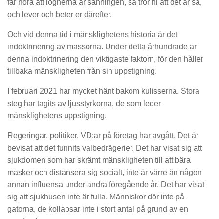
får höra att lögnerna är sanningen, så tror ni att det är så,
och lever och beter er därefter.
Och vid denna tid i mänsklighetens historia är det
indoktrinering av massorna. Under detta århundrade är
denna indoktrinering den viktigaste faktorn, för den håller
tillbaka mänskligheten från sin uppstigning.
I februari 2021 har mycket hänt bakom kulisserna. Stora
steg har tagits av ljusstyrkorna, de som leder
mänsklighetens uppstigning.
Regeringar, politiker, VD:ar på företag har avgått. Det är
bevisat att det funnits valbedrägerier. Det har visat sig att
sjukdomen som har skrämt mänskligheten till att bära
masker och distansera sig socialt, inte är värre än någon
annan influensa under andra föregående år. Det har visat
sig att sjukhusen inte är fulla. Människor dör inte på
gatorna, de kollapsar inte i stort antal på grund av en