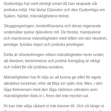
Gudomliga har varit otroligt smart då han skapade vår
jordiska miljö. Här tävlar Djävulen och den Gudomliga om
Själen, hjärtat, mänsklighetens trohet.
Skuggregeringen, kontrollhavarna och deras regerande
undersåtar spelar djävulens roll. De frestar, manipulerar
och manövrerar mänskligheten med löften om stor rikedom,
prestige, fysiska nöjen och jordiska privilegier.
Detta är vilseledningen vilken mänskligheten lever under,
att rikedom, berömmelse och jordisk framgång är viktigt
och målet för vår jordiska existens.
Mänskligheten har fri vilja av att kunna ge efter för egots
attraktiva lockelser, eller att följa sin själs röst. Men, i den
låga frekvensen med den låga rädslans vibration som
mänskligheten föds in i, finns det inte mycket val.
Ni kan inte välja sådant ni inte känner till. Och så länge ni