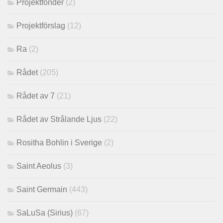
Projektfonder
(2)
Projektförslag
(12)
Ra
(2)
Rådet
(205)
Rådet av 7
(21)
Rådet av Strålande Ljus
(22)
Rositha Bohlin i Sverige
(2)
Saint Aeolus
(3)
Saint Germain
(443)
SaLuSa (Sirius)
(67)