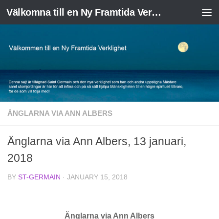
Välkomna till en Ny Framtida Verklighet
Skip to content
ÄNGLARNA VIA ANN ALBERS
Änglarna via Ann Albers, 13 januari,
2018
BY
ST-GERMAIN
·
JANUARY 15, 2018
Änglarna via Ann Albers