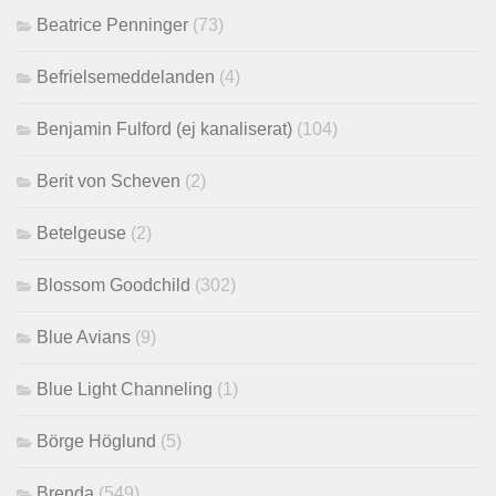
Beatrice Penninger
(73)
Befrielsemeddelanden
(4)
Benjamin Fulford (ej kanaliserat)
(104)
Berit von Scheven
(2)
Betelgeuse
(2)
Blossom Goodchild
(302)
Blue Avians
(9)
Blue Light Channeling
(1)
Börge Höglund
(5)
Brenda
(549)