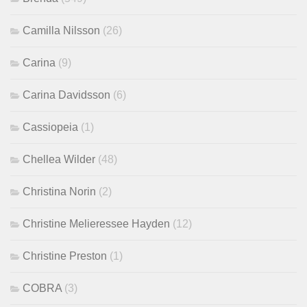
Camilla Nilsson
(26)
Carina
(9)
Carina Davidsson
(6)
Cassiopeia
(1)
Chellea Wilder
(48)
Christina Norin
(2)
Christine Melieressee Hayden
(12)
Christine Preston
(1)
COBRA
(3)