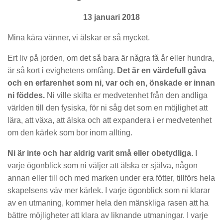
13 januari 2018
Mina kära vänner, vi älskar er så mycket.
Ert liv på jorden, om det så bara är några få år eller hundra,
är så kort i evighetens omfång.
Det är en värdefull gåva
och en erfarenhet som ni, var och en, önskade er innan
ni föddes.
Ni ville skifta er medvetenhet från den andliga
världen till den fysiska, för ni såg det som en möjlighet att
lära, att växa, att älska och att expandera i er medvetenhet
om den kärlek som bor inom allting.
Ni är inte och har aldrig varit små eller obetydliga.
I
varje ögonblick som ni väljer att älska er själva, någon
annan eller till och med marken under era fötter, tillförs hela
skapelsens väv mer kärlek. I varje ögonblick som ni klarar
av en utmaning, kommer hela den mänskliga rasen att ha
bättre möjligheter att klara av liknande utmaningar. I varje