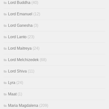
Lord Buddha
(40)
Lord Emanuel
(12)
Lord Ganesha
(3)
Lord Lanto
(23)
Lord Maitreya
(24)
Lord Melchizedek
(68)
Lord Shiva
(11)
Lyra
(24)
Maat
(1)
Maria Magdalena
(209)