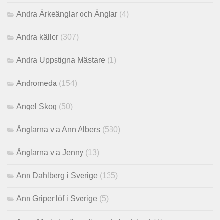
Andra Ärkeänglar och Änglar
(4)
Andra källor
(307)
Andra Uppstigna Mästare
(1)
Andromeda
(154)
Angel Skog
(50)
Änglarna via Ann Albers
(580)
Änglarna via Jenny
(13)
Ann Dahlberg i Sverige
(135)
Ann Gripenlöf i Sverige
(5)