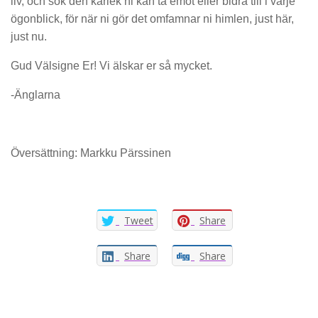
liv, och sök den kärlek ni kan ta emot eller bidra till i varje
ögonblick, för när ni gör det omfamnar ni himlen, just här,
just nu.
Gud Välsigne Er! Vi älskar er så mycket.
-Änglarna
Översättning: Markku Pärssinen
Tweet
Share
Share
Share