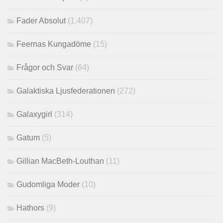
Fader Absolut
(1,407)
Feernas Kungadöme
(15)
Frågor och Svar
(64)
Galaktiska Ljusfederationen
(272)
Galaxygirl
(314)
Gatum
(5)
Gillian MacBeth-Louthan
(11)
Gudomliga Moder
(10)
Hathors
(9)