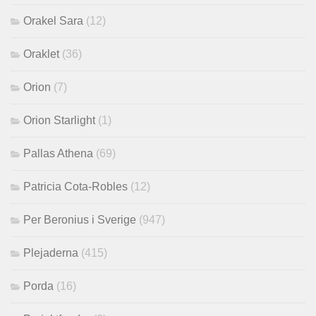
Orakel Sara
(12)
Oraklet
(36)
Orion
(7)
Orion Starlight
(1)
Pallas Athena
(69)
Patricia Cota-Robles
(12)
Per Beronius i Sverige
(947)
Plejaderna
(415)
Porda
(16)